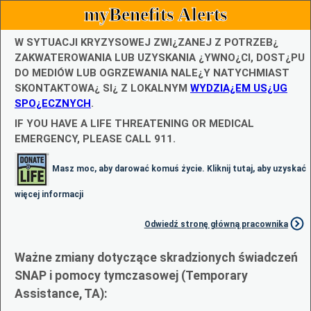
myBenefits Alerts
W SYTUACJI KRYZYSOWEJ ZWI¿ZANEJ Z POTRZEB¿
ZAKWATEROWANIA LUB UZYSKANIA ¿YWNO¿CI, DOST¿PU
DO MEDIÓW LUB OGRZEWANIA NALE¿Y NATYCHMIAST
SKONTAKTOWA¿ SI¿ Z LOKALNYM
WYDZIA¿EM US¿UG
SPO¿ECZNYCH
.
IF YOU HAVE A LIFE THREATENING OR MEDICAL
EMERGENCY, PLEASE CALL 911.
Masz moc, aby darować komuś życie. Kliknij tutaj, aby uzyskać
więcej informacji
Odwiedź stronę główną pracownika
Ważne zmiany dotyczące skradzionych świadczeń
SNAP i pomocy tymczasowej (Temporary
Assistance, TA):