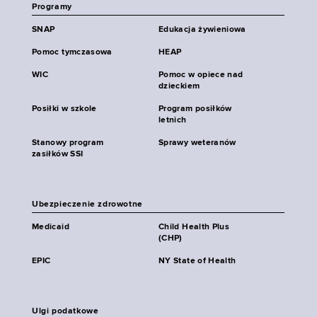
Programy
SNAP
Edukacja żywieniowa
Pomoc tymczasowa
HEAP
WIC
Pomoc w opiece nad
dzieckiem
Posiłki w szkole
Program posiłków
letnich
Stanowy program
Sprawy weteranów
zasiłków SSI
Ubezpieczenie zdrowotne
Medicaid
Child Health Plus
(CHP)
EPIC
NY State of Health
Ulgi podatkowe