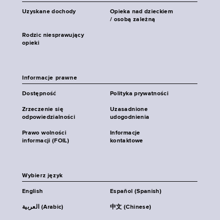
Uzyskane dochody
Opieka nad dzieckiem
/ osobą zależną
Rodzic niesprawujący
opieki
Informacje prawne
Dostępność
Polityka prywatności
Zrzeczenie się
Uzasadnione
odpowiedzialności
udogodnienia
Prawo wolności
Informacje
informacji (FOIL)
kontaktowe
Wybierz język
English
Español (Spanish)
العربية (Arabic)
中文 (Chinese)