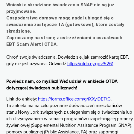
Wnioski o skradzione świadczenia SNAP nie są już
przyjmowane.
Gospodarstwa domowe mogą nadal ubiegać się o
świadczenia zastępcze TA (gotówkowe), które zostały
skradzione.
Zapraszamy na stronę z ostrzeżeniami o oszustwach
EBT Scam Alert | OTDA.
Chroń swoje świadczenia. Dowiedz się, jak zamrozić kartę EBT,
gdy nie jest używana. Odwiedź
https://otda.ny.gov/5261
.
Powiedz nam, co myślisz! Weź udział w ankiecie OTDA
dotyczącej świadczeń publicznych!
Link do ankiety:
https://forms.office.com/g/iXXyiDETtG
.
Ta ankieta ma na celu poznanie doświadczeń mieszkańców
stanu Nowy Jork związanych z ubieganiem się o świadczenia lub
ich utrzymywaniem w ramach programów uzupełniającej pomocy
żywieniowej (Supplemental Nutrition Assistance Program, SNAP),
pomocy publicznej (Public Assistance, PA) oraz zapomogi