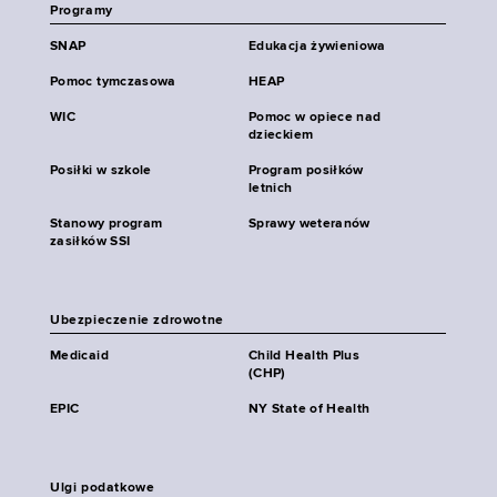
Programy
SNAP
Edukacja żywieniowa
Pomoc tymczasowa
HEAP
WIC
Pomoc w opiece nad
dzieckiem
Posiłki w szkole
Program posiłków
letnich
Stanowy program
Sprawy weteranów
zasiłków SSI
Ubezpieczenie zdrowotne
Medicaid
Child Health Plus
(CHP)
EPIC
NY State of Health
Ulgi podatkowe