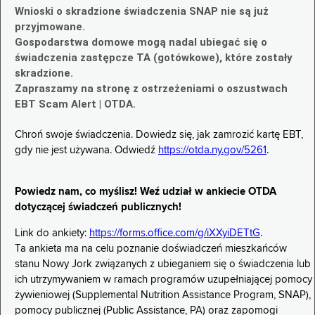
Wnioski o skradzione świadczenia SNAP nie są już
przyjmowane.
Gospodarstwa domowe mogą nadal ubiegać się o
świadczenia zastępcze TA (gotówkowe), które zostały
skradzione.
Zapraszamy na stronę z ostrzeżeniami o oszustwach
EBT Scam Alert | OTDA.
Chroń swoje świadczenia. Dowiedz się, jak zamrozić kartę EBT,
gdy nie jest używana. Odwiedź
https://otda.ny.gov/5261
.
Powiedz nam, co myślisz! Weź udział w ankiecie OTDA
dotyczącej świadczeń publicznych!
Link do ankiety:
https://forms.office.com/g/iXXyiDETtG
.
Ta ankieta ma na celu poznanie doświadczeń mieszkańców
stanu Nowy Jork związanych z ubieganiem się o świadczenia lub
ich utrzymywaniem w ramach programów uzupełniającej pomocy
żywieniowej (Supplemental Nutrition Assistance Program, SNAP),
pomocy publicznej (Public Assistance, PA) oraz zapomogi