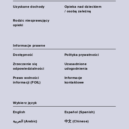
Uzyskane dochody
Opieka nad dzieckiem
/ osobą zależną
Rodzic niesprawujący
opieki
Informacje prawne
Dostępność
Polityka prywatności
Zrzeczenie się
Uzasadnione
odpowiedzialności
udogodnienia
Prawo wolności
Informacje
informacji (FOIL)
kontaktowe
Wybierz język
English
Español (Spanish)
العربية (Arabic)
中文 (Chinese)