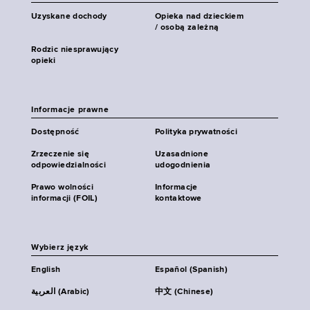
Uzyskane dochody
Opieka nad dzieckiem
/ osobą zależną
Rodzic niesprawujący
opieki
Informacje prawne
Dostępność
Polityka prywatności
Zrzeczenie się
Uzasadnione
odpowiedzialności
udogodnienia
Prawo wolności
Informacje
informacji (FOIL)
kontaktowe
Wybierz język
English
Español (Spanish)
العربية (Arabic)
中文 (Chinese)