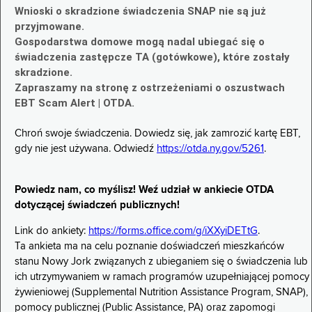
Wnioski o skradzione świadczenia SNAP nie są już
przyjmowane.
Gospodarstwa domowe mogą nadal ubiegać się o
świadczenia zastępcze TA (gotówkowe), które zostały
skradzione.
Zapraszamy na stronę z ostrzeżeniami o oszustwach
EBT Scam Alert | OTDA.
Chroń swoje świadczenia. Dowiedz się, jak zamrozić kartę EBT,
gdy nie jest używana. Odwiedź
https://otda.ny.gov/5261
.
Powiedz nam, co myślisz! Weź udział w ankiecie OTDA
dotyczącej świadczeń publicznych!
Link do ankiety:
https://forms.office.com/g/iXXyiDETtG
.
Ta ankieta ma na celu poznanie doświadczeń mieszkańców
stanu Nowy Jork związanych z ubieganiem się o świadczenia lub
ich utrzymywaniem w ramach programów uzupełniającej pomocy
żywieniowej (Supplemental Nutrition Assistance Program, SNAP),
pomocy publicznej (Public Assistance, PA) oraz zapomogi