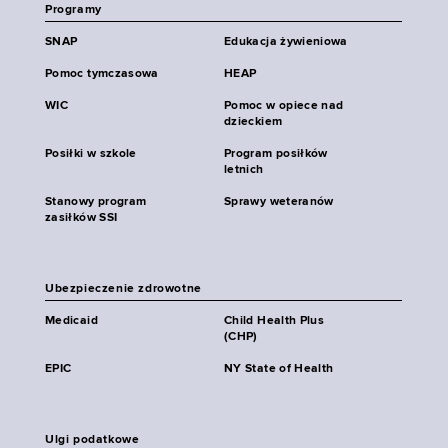
Programy
SNAP
Edukacja żywieniowa
Pomoc tymczasowa
HEAP
WIC
Pomoc w opiece nad
dzieckiem
Posiłki w szkole
Program posiłków
letnich
Stanowy program
Sprawy weteranów
zasiłków SSI
Ubezpieczenie zdrowotne
Medicaid
Child Health Plus
(CHP)
EPIC
NY State of Health
Ulgi podatkowe