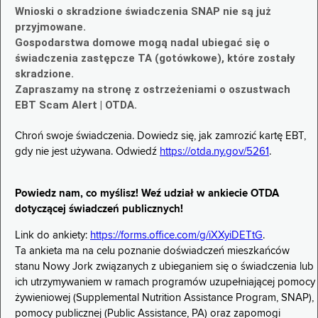
Wnioski o skradzione świadczenia SNAP nie są już
przyjmowane.
Gospodarstwa domowe mogą nadal ubiegać się o
świadczenia zastępcze TA (gotówkowe), które zostały
skradzione.
Zapraszamy na stronę z ostrzeżeniami o oszustwach
EBT Scam Alert | OTDA.
Chroń swoje świadczenia. Dowiedz się, jak zamrozić kartę EBT,
gdy nie jest używana. Odwiedź
https://otda.ny.gov/5261
.
Powiedz nam, co myślisz! Weź udział w ankiecie OTDA
dotyczącej świadczeń publicznych!
Link do ankiety:
https://forms.office.com/g/iXXyiDETtG
.
Ta ankieta ma na celu poznanie doświadczeń mieszkańców
stanu Nowy Jork związanych z ubieganiem się o świadczenia lub
ich utrzymywaniem w ramach programów uzupełniającej pomocy
żywieniowej (Supplemental Nutrition Assistance Program, SNAP),
pomocy publicznej (Public Assistance, PA) oraz zapomogi