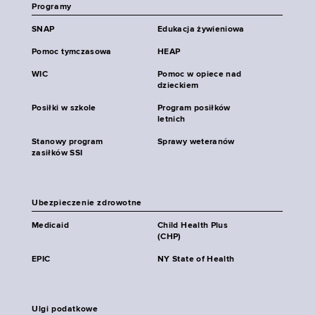
Programy
SNAP
Edukacja żywieniowa
Pomoc tymczasowa
HEAP
WIC
Pomoc w opiece nad
dzieckiem
Posiłki w szkole
Program posiłków
letnich
Stanowy program
Sprawy weteranów
zasiłków SSI
Ubezpieczenie zdrowotne
Medicaid
Child Health Plus
(CHP)
EPIC
NY State of Health
Ulgi podatkowe