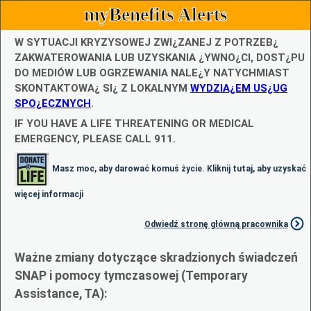
myBenefits Alerts
W SYTUACJI KRYZYSOWEJ ZWI¿ZANEJ Z POTRZEB¿
ZAKWATEROWANIA LUB UZYSKANIA ¿YWNO¿CI, DOST¿PU
DO MEDIÓW LUB OGRZEWANIA NALE¿Y NATYCHMIAST
SKONTAKTOWA¿ SI¿ Z LOKALNYM
WYDZIA¿EM US¿UG
SPO¿ECZNYCH
.
IF YOU HAVE A LIFE THREATENING OR MEDICAL
EMERGENCY, PLEASE CALL 911.
Masz moc, aby darować komuś życie. Kliknij tutaj, aby uzyskać
więcej informacji
Odwiedź stronę główną pracownika
Ważne zmiany dotyczące skradzionych świadczeń
SNAP i pomocy tymczasowej (Temporary
Assistance, TA):