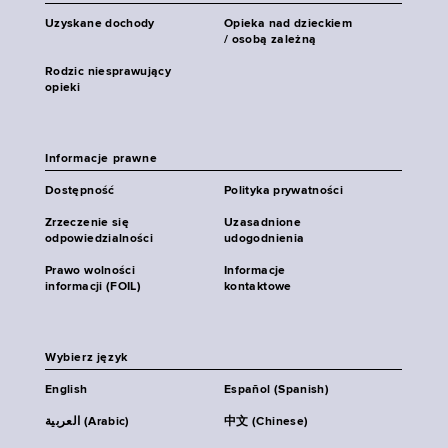
Uzyskane dochody
Opieka nad dzieckiem
/ osobą zależną
Rodzic niesprawujący
opieki
Informacje prawne
Dostępność
Polityka prywatności
Zrzeczenie się
Uzasadnione
odpowiedzialności
udogodnienia
Prawo wolności
Informacje
informacji (FOIL)
kontaktowe
Wybierz język
English
Español (Spanish)
العربية (Arabic)
中文 (Chinese)