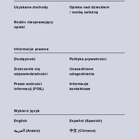
Uzyskane dochody
Opieka nad dzieckiem
/ osobą zależną
Rodzic niesprawujący
opieki
Informacje prawne
Dostępność
Polityka prywatności
Zrzeczenie się
Uzasadnione
odpowiedzialności
udogodnienia
Prawo wolności
Informacje
informacji (FOIL)
kontaktowe
Wybierz język
English
Español (Spanish)
العربية (Arabic)
中文 (Chinese)