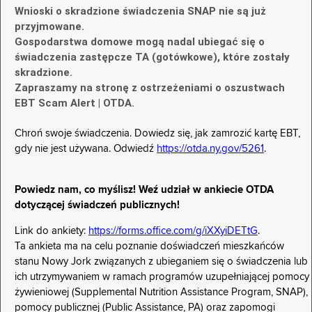
Wnioski o skradzione świadczenia SNAP nie są już
przyjmowane.
Gospodarstwa domowe mogą nadal ubiegać się o
świadczenia zastępcze TA (gotówkowe), które zostały
skradzione.
Zapraszamy na stronę z ostrzeżeniami o oszustwach
EBT Scam Alert | OTDA.
Chroń swoje świadczenia. Dowiedz się, jak zamrozić kartę EBT,
gdy nie jest używana. Odwiedź
https://otda.ny.gov/5261
.
Powiedz nam, co myślisz! Weź udział w ankiecie OTDA
dotyczącej świadczeń publicznych!
Link do ankiety:
https://forms.office.com/g/iXXyiDETtG
.
Ta ankieta ma na celu poznanie doświadczeń mieszkańców
stanu Nowy Jork związanych z ubieganiem się o świadczenia lub
ich utrzymywaniem w ramach programów uzupełniającej pomocy
żywieniowej (Supplemental Nutrition Assistance Program, SNAP),
pomocy publicznej (Public Assistance, PA) oraz zapomogi