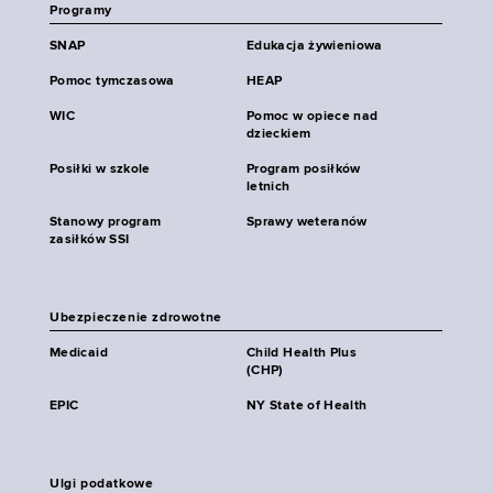
Programy
SNAP
Edukacja żywieniowa
Pomoc tymczasowa
HEAP
WIC
Pomoc w opiece nad
dzieckiem
Posiłki w szkole
Program posiłków
letnich
Stanowy program
Sprawy weteranów
zasiłków SSI
Ubezpieczenie zdrowotne
Medicaid
Child Health Plus
(CHP)
EPIC
NY State of Health
Ulgi podatkowe