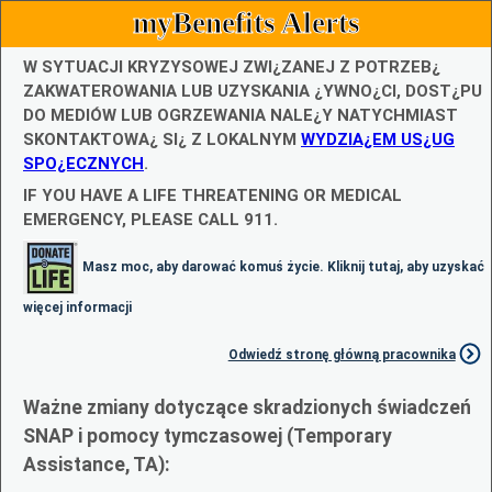
myBenefits Alerts
W SYTUACJI KRYZYSOWEJ ZWI¿ZANEJ Z POTRZEB¿
ZAKWATEROWANIA LUB UZYSKANIA ¿YWNO¿CI, DOST¿PU
DO MEDIÓW LUB OGRZEWANIA NALE¿Y NATYCHMIAST
SKONTAKTOWA¿ SI¿ Z LOKALNYM
WYDZIA¿EM US¿UG
SPO¿ECZNYCH
.
IF YOU HAVE A LIFE THREATENING OR MEDICAL
EMERGENCY, PLEASE CALL 911.
Masz moc, aby darować komuś życie. Kliknij tutaj, aby uzyskać
więcej informacji
Odwiedź stronę główną pracownika
Ważne zmiany dotyczące skradzionych świadczeń
SNAP i pomocy tymczasowej (Temporary
Assistance, TA):