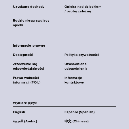
Uzyskane dochody
Opieka nad dzieckiem
/ osobą zależną
Rodzic niesprawujący
opieki
Informacje prawne
Dostępność
Polityka prywatności
Zrzeczenie się
Uzasadnione
odpowiedzialności
udogodnienia
Prawo wolności
Informacje
informacji (FOIL)
kontaktowe
Wybierz język
English
Español (Spanish)
العربية (Arabic)
中文 (Chinese)