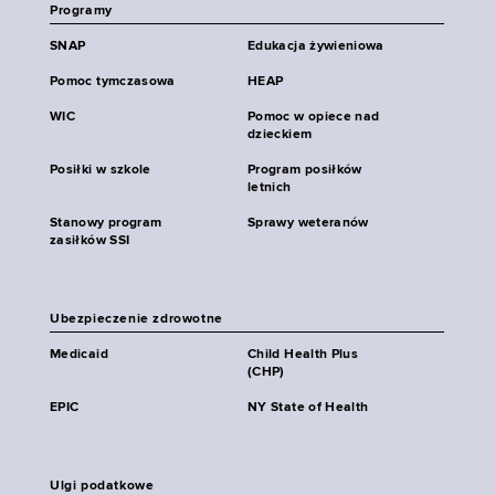
Programy
SNAP
Edukacja żywieniowa
Pomoc tymczasowa
HEAP
WIC
Pomoc w opiece nad
dzieckiem
Posiłki w szkole
Program posiłków
letnich
Stanowy program
Sprawy weteranów
zasiłków SSI
Ubezpieczenie zdrowotne
Medicaid
Child Health Plus
(CHP)
EPIC
NY State of Health
Ulgi podatkowe