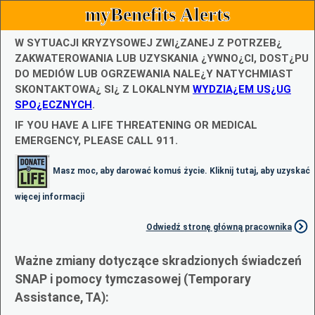
myBenefits Alerts
W SYTUACJI KRYZYSOWEJ ZWI¿ZANEJ Z POTRZEB¿
ZAKWATEROWANIA LUB UZYSKANIA ¿YWNO¿CI, DOST¿PU
DO MEDIÓW LUB OGRZEWANIA NALE¿Y NATYCHMIAST
SKONTAKTOWA¿ SI¿ Z LOKALNYM
WYDZIA¿EM US¿UG
SPO¿ECZNYCH
.
IF YOU HAVE A LIFE THREATENING OR MEDICAL
EMERGENCY, PLEASE CALL 911.
Masz moc, aby darować komuś życie. Kliknij tutaj, aby uzyskać
więcej informacji
Odwiedź stronę główną pracownika
Ważne zmiany dotyczące skradzionych świadczeń
SNAP i pomocy tymczasowej (Temporary
Assistance, TA):