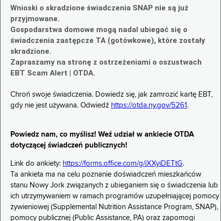
Wnioski o skradzione świadczenia SNAP nie są już
przyjmowane.
Gospodarstwa domowe mogą nadal ubiegać się o
świadczenia zastępcze TA (gotówkowe), które zostały
skradzione.
Zapraszamy na stronę z ostrzeżeniami o oszustwach
EBT Scam Alert | OTDA.
Chroń swoje świadczenia. Dowiedz się, jak zamrozić kartę EBT,
gdy nie jest używana. Odwiedź
https://otda.ny.gov/5261
.
Powiedz nam, co myślisz! Weź udział w ankiecie OTDA
dotyczącej świadczeń publicznych!
Link do ankiety:
https://forms.office.com/g/iXXyiDETtG
.
Ta ankieta ma na celu poznanie doświadczeń mieszkańców
stanu Nowy Jork związanych z ubieganiem się o świadczenia lub
ich utrzymywaniem w ramach programów uzupełniającej pomocy
żywieniowej (Supplemental Nutrition Assistance Program, SNAP),
pomocy publicznej (Public Assistance, PA) oraz zapomogi