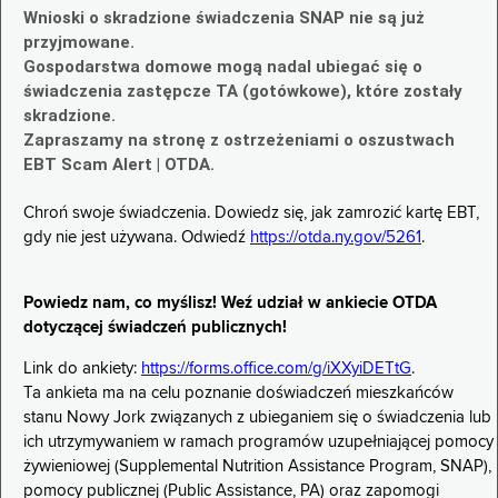
Wnioski o skradzione świadczenia SNAP nie są już
przyjmowane.
Gospodarstwa domowe mogą nadal ubiegać się o
świadczenia zastępcze TA (gotówkowe), które zostały
skradzione.
Zapraszamy na stronę z ostrzeżeniami o oszustwach
EBT Scam Alert | OTDA.
Chroń swoje świadczenia. Dowiedz się, jak zamrozić kartę EBT,
gdy nie jest używana. Odwiedź
https://otda.ny.gov/5261
.
Powiedz nam, co myślisz! Weź udział w ankiecie OTDA
dotyczącej świadczeń publicznych!
Link do ankiety:
https://forms.office.com/g/iXXyiDETtG
.
Ta ankieta ma na celu poznanie doświadczeń mieszkańców
stanu Nowy Jork związanych z ubieganiem się o świadczenia lub
ich utrzymywaniem w ramach programów uzupełniającej pomocy
żywieniowej (Supplemental Nutrition Assistance Program, SNAP),
pomocy publicznej (Public Assistance, PA) oraz zapomogi