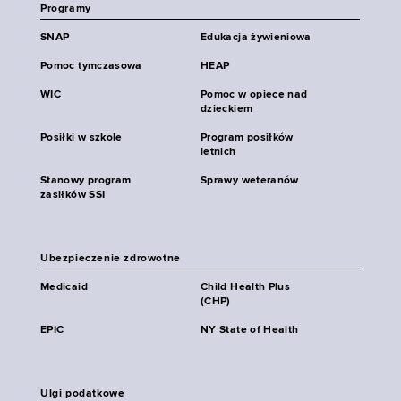
Programy
SNAP
Edukacja żywieniowa
Pomoc tymczasowa
HEAP
WIC
Pomoc w opiece nad
dzieckiem
Posiłki w szkole
Program posiłków
letnich
Stanowy program
Sprawy weteranów
zasiłków SSI
Ubezpieczenie zdrowotne
Medicaid
Child Health Plus
(CHP)
EPIC
NY State of Health
Ulgi podatkowe