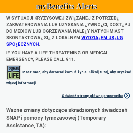
myBenefits Alerts
W SYTUACJI KRYZYSOWEJ ZWI¿ZANEJ Z POTRZEB¿
ZAKWATEROWANIA LUB UZYSKANIA ¿YWNO¿CI, DOST¿PU
DO MEDIÓW LUB OGRZEWANIA NALE¿Y NATYCHMIAST
SKONTAKTOWA¿ SI¿ Z LOKALNYM
WYDZIA¿EM US¿UG
SPO¿ECZNYCH
.
IF YOU HAVE A LIFE THREATENING OR MEDICAL
EMERGENCY, PLEASE CALL 911.
Masz moc, aby darować komuś życie. Kliknij tutaj, aby uzyskać
więcej informacji
Odwiedź stronę główną pracownika
Ważne zmiany dotyczące skradzionych świadczeń
SNAP i pomocy tymczasowej (Temporary
Assistance, TA):