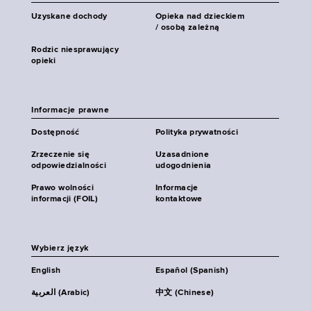
Uzyskane dochody
Opieka nad dzieckiem
/ osobą zależną
Rodzic niesprawujący
opieki
Informacje prawne
Dostępność
Polityka prywatności
Zrzeczenie się
Uzasadnione
odpowiedzialności
udogodnienia
Prawo wolności
Informacje
informacji (FOIL)
kontaktowe
Wybierz język
English
Español (Spanish)
العربية (Arabic)
中文 (Chinese)