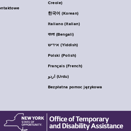
Creole)
ontaktowe
한국어 (Korean)
Italiano (Italian)
বাংলা (Bengali)
אידיש (Yiddish)
Polski (Polish)
Français (French)
اردو (Urdu)
Bezpłatna pomoc językowa