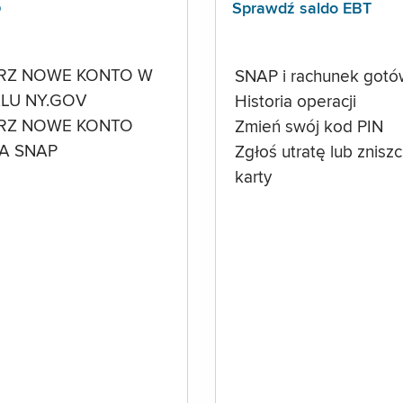
p
Sprawdź saldo EBT
RZ NOWE KONTO W
SNAP i rachunek got
LU NY.GOV
Historia operacji
RZ NOWE KONTO
Zmień swój kod PIN
A SNAP
Zgłoś utratę lub znisz
karty