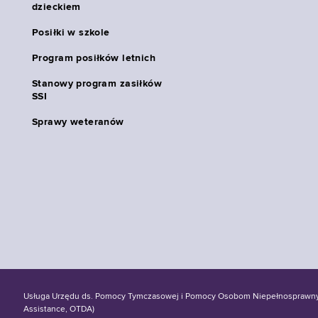
dzieckiem
Posiłki w szkole
Program posiłków letnich
Stanowy program zasiłków
SSI
Sprawy weteranów
Usługa Urzędu ds. Pomocy Tymczasowej i Pomocy Osobom Niepełnosprawnym S
Assistance, OTDA)