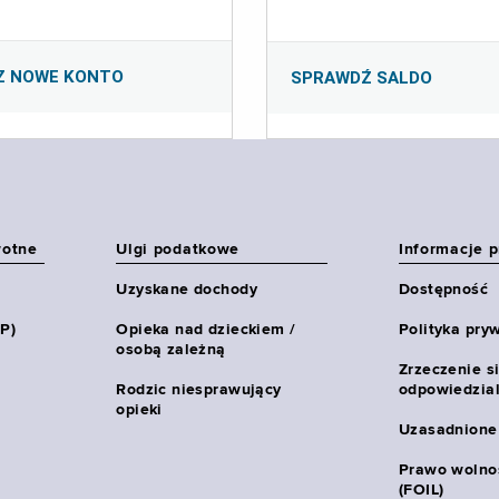
Z NOWE KONTO
SPRAWDŹ SALDO
wotne
Ulgi podatkowe
Informacje 
Uzyskane dochody
Dostępność
HP)
Opieka nad dzieckiem /
Polityka pry
osobą zależną
Zrzeczenie s
Rodzic niesprawujący
odpowiedzial
opieki
Uzasadnione
Prawo wolnoś
(FOIL)