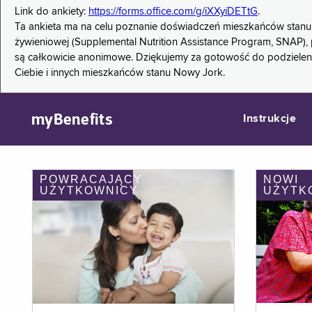
Link do ankiety:
https://forms.office.com/g/iXXyiDETtG
.
Ta ankieta ma na celu poznanie doświadczeń mieszkańców stanu
żywieniowej (Supplemental Nutrition Assistance Program, SNAP), 
są całkowicie anonimowe. Dziękujemy za gotowość do podzieleni
Ciebie i innych mieszkańców stanu Nowy Jork.
myBenefits
Instrukcje
POWRACAJĄCY
NOWI
UŻYTKOWNICY
UŻYTK