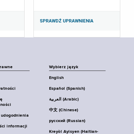
SPRAWDŹ UPRAWNIENIA
prawne
Wybierz język
English
watności
Español (Spanish)
ię
العربية (Arabic)
ności
中文 (Chinese)
 udogodnienia
русский (Russian)
ci informacji
Kreyòl Ayisyen (Haitian-