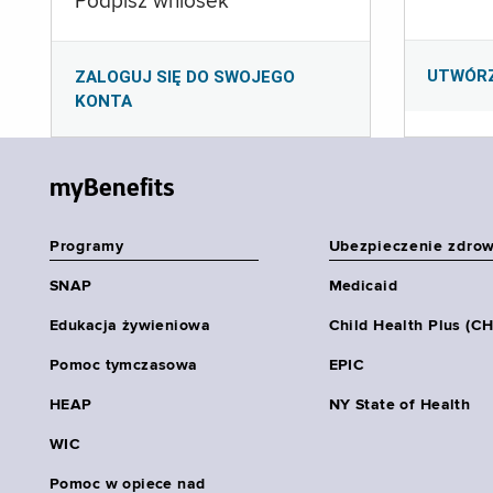
Podpisz wniosek
UTWÓR
ZALOGUJ SIĘ DO SWOJEGO
KONTA
myBenefits
Programy
Ubezpieczenie zdro
SNAP
Medicaid
Edukacja żywieniowa
Child Health Plus (C
Pomoc tymczasowa
EPIC
HEAP
NY State of Health
WIC
Pomoc w opiece nad