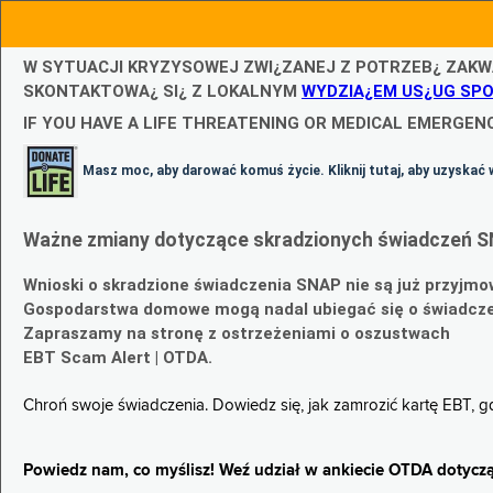
W SYTUACJI KRYZYSOWEJ ZWI¿ZANEJ Z POTRZEB¿ ZAKW
SKONTAKTOWA¿ SI¿ Z LOKALNYM
WYDZIA¿EM US¿UG SP
IF YOU HAVE A LIFE THREATENING OR MEDICAL EMERGENC
Masz moc, aby darować komuś życie. Kliknij tutaj, aby uzyskać 
Ważne zmiany dotyczące skradzionych świadczeń S
Wnioski o skradzione świadczenia SNAP nie są już przyjmo
Gospodarstwa domowe mogą nadal ubiegać się o świadczen
Zapraszamy na stronę z ostrzeżeniami o oszustwach
EBT Scam Alert | OTDA.
Chroń swoje świadczenia. Dowiedz się, jak zamrozić kartę EBT, 
Powiedz nam, co myślisz! Weź udział w ankiecie OTDA dotyczą