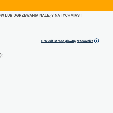
IÓW LUB OGRZEWANIA NALE¿Y NATYCHMIAST
Odwiedź stronę główną pracownika
):