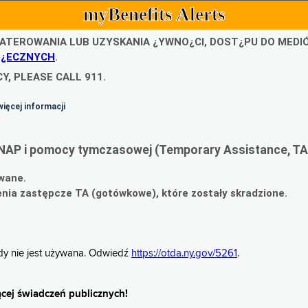
myBenefits Alerts
ATEROWANIA LUB UZYSKANIA ¿YWNO¿CI, DOST¿PU DO MED
O¿ECZNYCH
.
Y, PLEASE CALL 911.
więcej informacji
NAP i pomocy tymczasowej (Temporary Assistance, TA
wane.
ia zastępcze TA (gotówkowe), które zostały skradzione.
gdy nie jest używana. Odwiedź
https://otda.ny.gov/5261
.
cej świadczeń publicznych!