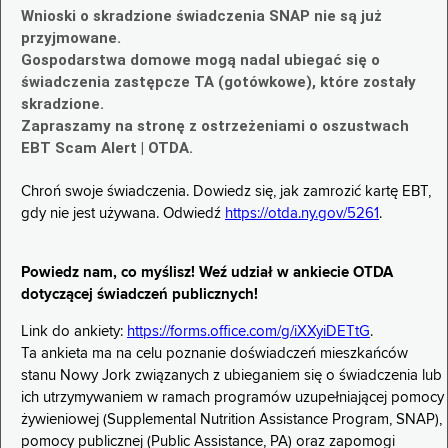
Wnioski o skradzione świadczenia SNAP nie są już
przyjmowane.
Gospodarstwa domowe mogą nadal ubiegać się o
świadczenia zastępcze TA (gotówkowe), które zostały
skradzione.
Zapraszamy na stronę z ostrzeżeniami o oszustwach
EBT Scam Alert | OTDA.
Chroń swoje świadczenia. Dowiedz się, jak zamrozić kartę EBT,
gdy nie jest używana. Odwiedź
https://otda.ny.gov/5261
.
Powiedz nam, co myślisz! Weź udział w ankiecie OTDA
dotyczącej świadczeń publicznych!
Link do ankiety:
https://forms.office.com/g/iXXyiDETtG
.
Ta ankieta ma na celu poznanie doświadczeń mieszkańców
stanu Nowy Jork związanych z ubieganiem się o świadczenia lub
ich utrzymywaniem w ramach programów uzupełniającej pomocy
żywieniowej (Supplemental Nutrition Assistance Program, SNAP),
pomocy publicznej (Public Assistance, PA) oraz zapomogi