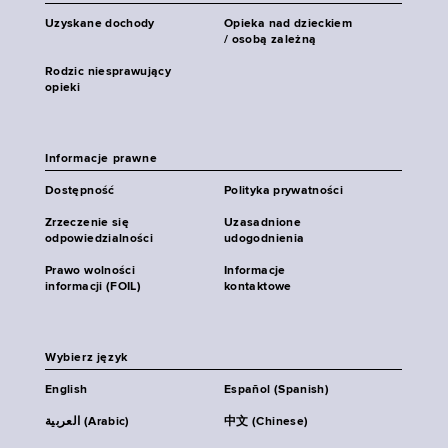
Uzyskane dochody
Opieka nad dzieckiem
/ osobą zależną
Rodzic niesprawujący
opieki
Informacje prawne
Dostępność
Polityka prywatności
Zrzeczenie się
Uzasadnione
odpowiedzialności
udogodnienia
Prawo wolności
Informacje
informacji (FOIL)
kontaktowe
Wybierz język
English
Español (Spanish)
العربية (Arabic)
中文 (Chinese)