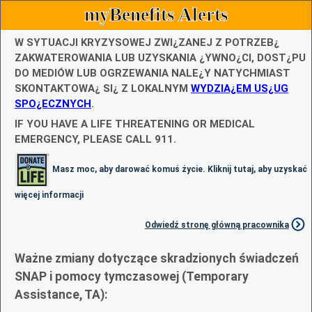
myBenefits Alerts
W SYTUACJI KRYZYSOWEJ ZWI¿ZANEJ Z POTRZEB¿
ZAKWATEROWANIA LUB UZYSKANIA ¿YWNO¿CI, DOST¿PU
DO MEDIÓW LUB OGRZEWANIA NALE¿Y NATYCHMIAST
SKONTAKTOWA¿ SI¿ Z LOKALNYM
WYDZIA¿EM US¿UG
SPO¿ECZNYCH
.
IF YOU HAVE A LIFE THREATENING OR MEDICAL
EMERGENCY, PLEASE CALL 911.
Masz moc, aby darować komuś życie. Kliknij tutaj, aby uzyskać
więcej informacji
Odwiedź stronę główną pracownika
Ważne zmiany dotyczące skradzionych świadczeń
SNAP i pomocy tymczasowej (Temporary
Assistance, TA):