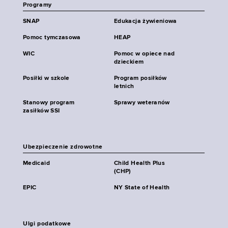
Programy
SNAP
Edukacja żywieniowa
Pomoc tymczasowa
HEAP
WIC
Pomoc w opiece nad
dzieckiem
Posiłki w szkole
Program posiłków
letnich
Stanowy program
Sprawy weteranów
zasiłków SSI
Ubezpieczenie zdrowotne
Medicaid
Child Health Plus
(CHP)
EPIC
NY State of Health
Ulgi podatkowe