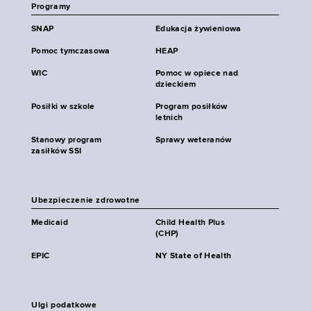
Programy
SNAP
Edukacja żywieniowa
Pomoc tymczasowa
HEAP
WIC
Pomoc w opiece nad
dzieckiem
Posiłki w szkole
Program posiłków
letnich
Stanowy program
Sprawy weteranów
zasiłków SSI
Ubezpieczenie zdrowotne
Medicaid
Child Health Plus
(CHP)
EPIC
NY State of Health
Ulgi podatkowe