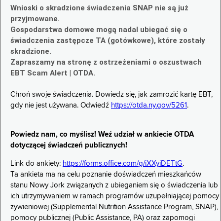
Wnioski o skradzione świadczenia SNAP nie są już
przyjmowane.
Gospodarstwa domowe mogą nadal ubiegać się o
świadczenia zastępcze TA (gotówkowe), które zostały
skradzione.
Zapraszamy na stronę z ostrzeżeniami o oszustwach
EBT Scam Alert | OTDA.
Chroń swoje świadczenia. Dowiedz się, jak zamrozić kartę EBT,
gdy nie jest używana. Odwiedź
https://otda.ny.gov/5261
.
Powiedz nam, co myślisz! Weź udział w ankiecie OTDA
dotyczącej świadczeń publicznych!
Link do ankiety:
https://forms.office.com/g/iXXyiDETtG
.
Ta ankieta ma na celu poznanie doświadczeń mieszkańców
stanu Nowy Jork związanych z ubieganiem się o świadczenia lub
ich utrzymywaniem w ramach programów uzupełniającej pomocy
żywieniowej (Supplemental Nutrition Assistance Program, SNAP),
pomocy publicznej (Public Assistance, PA) oraz zapomogi