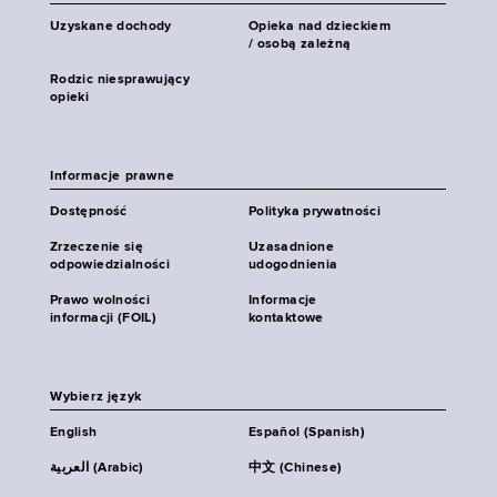
Uzyskane dochody
Opieka nad dzieckiem
/ osobą zależną
Rodzic niesprawujący
opieki
Informacje prawne
Dostępność
Polityka prywatności
Zrzeczenie się
Uzasadnione
odpowiedzialności
udogodnienia
Prawo wolności
Informacje
informacji (FOIL)
kontaktowe
Wybierz język
English
Español (Spanish)
العربية (Arabic)
中文 (Chinese)