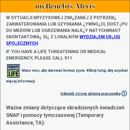
myBenefits Alerts
W SYTUACJI KRYZYSOWEJ ZWI¿ZANEJ Z POTRZEB¿
ZAKWATEROWANIA LUB UZYSKANIA ¿YWNO¿CI, DOST¿PU
DO MEDIÓW LUB OGRZEWANIA NALE¿Y NATYCHMIAST
SKONTAKTOWA¿ SI¿ Z LOKALNYM
WYDZIA¿EM US¿UG
SPO¿ECZNYCH
.
IF YOU HAVE A LIFE THREATENING OR MEDICAL
EMERGENCY, PLEASE CALL 911.
Masz moc, aby darować komuś życie. Kliknij tutaj, aby uzyskać
więcej informacji
Odwiedź stronę główną pracownika
Ważne zmiany dotyczące skradzionych świadczeń
SNAP i pomocy tymczasowej (Temporary
Assistance, TA):