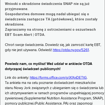
Wnioski o skradzione świadczenia SNAP nie są już
przyjmowane.
Gospodarstwa domowe mogą nadal ubiegać się o
świadczenia zastępcze TA (gotówkowe), które zostały
skradzione.
Zapraszamy na stronę z ostrzeżeniami o oszustwach
EBT Scam Alert | OTDA.
Chroń swoje świadczenia. Dowiedz się, jak zamrozić kartę EBT,
gdy nie jest używana. Odwiedź
https://otda.ny.gov/5261
.
Powiedz nam, co myślisz! Weź udział w ankiecie OTDA
dotyczącej świadczeń publicznych!
Link do ankiety:
https://forms.office.com/g/iXXyiDETtG
.
Ta ankieta ma na celu poznanie doświadczeń mieszkańców
stanu Nowy Jork związanych z ubieganiem się o świadczenia lub
ich utrzymywaniem w ramach programów uzupełniającej pomocy
żywieniowej (Supplemental Nutrition Assistance Program, SNAP),
pomocy publicznej (Public Assistance, PA) oraz zapomogi