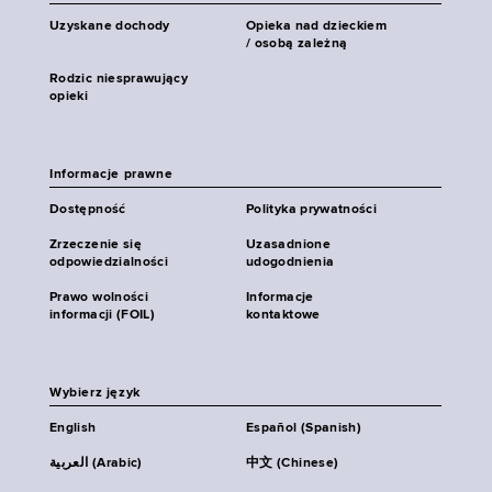
Uzyskane dochody
Opieka nad dzieckiem
/ osobą zależną
Rodzic niesprawujący
opieki
Informacje prawne
Dostępność
Polityka prywatności
Zrzeczenie się
Uzasadnione
odpowiedzialności
udogodnienia
Prawo wolności
Informacje
informacji (FOIL)
kontaktowe
Wybierz język
English
Español (Spanish)
العربية (Arabic)
中文 (Chinese)