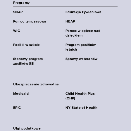
Programy
SNAP
Edukacja żywieniowa
Pomoc tymczasowa
HEAP
WIC
Pomoc w opiece nad
dzieckiem
Posiłki w szkole
Program posiłków
letnich
Stanowy program
Sprawy weteranów
zasiłków SSI
Ubezpieczenie zdrowotne
Medicaid
Child Health Plus
(CHP)
EPIC
NY State of Health
Ulgi podatkowe