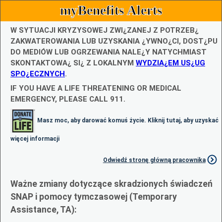
myBenefits Alerts
W SYTUACJI KRYZYSOWEJ ZWI¿ZANEJ Z POTRZEB¿
ZAKWATEROWANIA LUB UZYSKANIA ¿YWNO¿CI, DOST¿PU
DO MEDIÓW LUB OGRZEWANIA NALE¿Y NATYCHMIAST
SKONTAKTOWA¿ SI¿ Z LOKALNYM
WYDZIA¿EM US¿UG
SPO¿ECZNYCH
.
IF YOU HAVE A LIFE THREATENING OR MEDICAL
EMERGENCY, PLEASE CALL 911.
Masz moc, aby darować komuś życie. Kliknij tutaj, aby uzyskać
więcej informacji
Odwiedź stronę główną pracownika
Ważne zmiany dotyczące skradzionych świadczeń
SNAP i pomocy tymczasowej (Temporary
Assistance, TA):