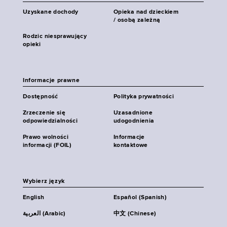
Uzyskane dochody
Opieka nad dzieckiem
/ osobą zależną
Rodzic niesprawujący
opieki
Informacje prawne
Dostępność
Polityka prywatności
Zrzeczenie się
Uzasadnione
odpowiedzialności
udogodnienia
Prawo wolności
Informacje
informacji (FOIL)
kontaktowe
Wybierz język
English
Español (Spanish)
العربية (Arabic)
中文 (Chinese)