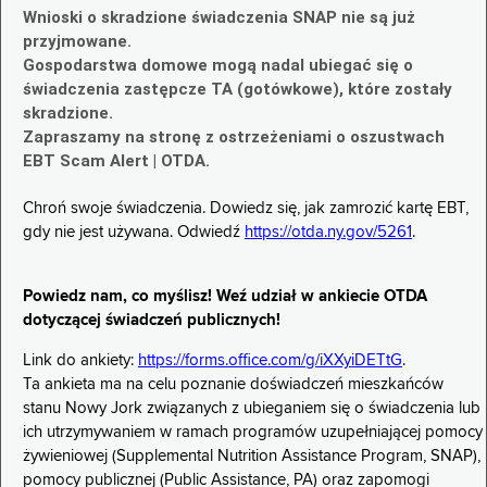
Wnioski o skradzione świadczenia SNAP nie są już
przyjmowane.
Gospodarstwa domowe mogą nadal ubiegać się o
świadczenia zastępcze TA (gotówkowe), które zostały
skradzione.
Zapraszamy na stronę z ostrzeżeniami o oszustwach
EBT Scam Alert | OTDA.
Chroń swoje świadczenia. Dowiedz się, jak zamrozić kartę EBT,
gdy nie jest używana. Odwiedź
https://otda.ny.gov/5261
.
Powiedz nam, co myślisz! Weź udział w ankiecie OTDA
dotyczącej świadczeń publicznych!
Link do ankiety:
https://forms.office.com/g/iXXyiDETtG
.
Ta ankieta ma na celu poznanie doświadczeń mieszkańców
stanu Nowy Jork związanych z ubieganiem się o świadczenia lub
ich utrzymywaniem w ramach programów uzupełniającej pomocy
żywieniowej (Supplemental Nutrition Assistance Program, SNAP),
pomocy publicznej (Public Assistance, PA) oraz zapomogi