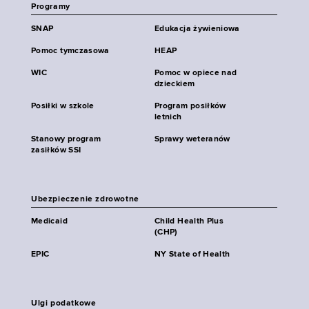
Programy
SNAP
Edukacja żywieniowa
Pomoc tymczasowa
HEAP
WIC
Pomoc w opiece nad
dzieckiem
Posiłki w szkole
Program posiłków
letnich
Stanowy program
Sprawy weteranów
zasiłków SSI
Ubezpieczenie zdrowotne
Medicaid
Child Health Plus
(CHP)
EPIC
NY State of Health
Ulgi podatkowe