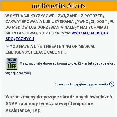
myBenefits Alerts
W SYTUACJI KRYZYSOWEJ ZWI¿ZANEJ Z POTRZEB¿
ZAKWATEROWANIA LUB UZYSKANIA ¿YWNO¿CI, DOST¿PU
DO MEDIÓW LUB OGRZEWANIA NALE¿Y NATYCHMIAST
SKONTAKTOWA¿ SI¿ Z LOKALNYM
WYDZIA¿EM US¿UG
SPO¿ECZNYCH
.
IF YOU HAVE A LIFE THREATENING OR MEDICAL
EMERGENCY, PLEASE CALL 911.
Masz moc, aby darować komuś życie. Kliknij tutaj, aby uzyskać
więcej informacji
Odwiedź stronę główną pracownika
Ważne zmiany dotyczące skradzionych świadczeń
SNAP i pomocy tymczasowej (Temporary
Assistance, TA):