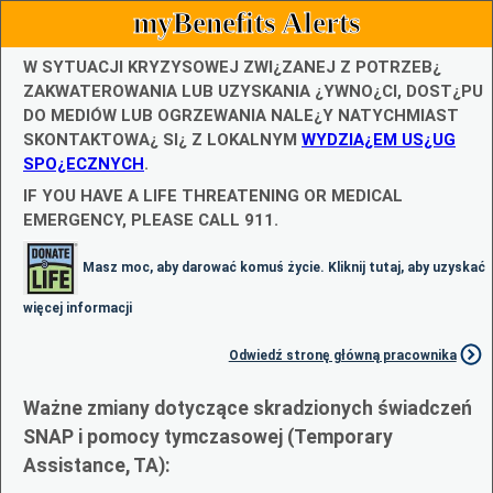
myBenefits Alerts
W SYTUACJI KRYZYSOWEJ ZWI¿ZANEJ Z POTRZEB¿
ZAKWATEROWANIA LUB UZYSKANIA ¿YWNO¿CI, DOST¿PU
DO MEDIÓW LUB OGRZEWANIA NALE¿Y NATYCHMIAST
SKONTAKTOWA¿ SI¿ Z LOKALNYM
WYDZIA¿EM US¿UG
SPO¿ECZNYCH
.
IF YOU HAVE A LIFE THREATENING OR MEDICAL
EMERGENCY, PLEASE CALL 911.
Masz moc, aby darować komuś życie. Kliknij tutaj, aby uzyskać
więcej informacji
Odwiedź stronę główną pracownika
Ważne zmiany dotyczące skradzionych świadczeń
SNAP i pomocy tymczasowej (Temporary
Assistance, TA):