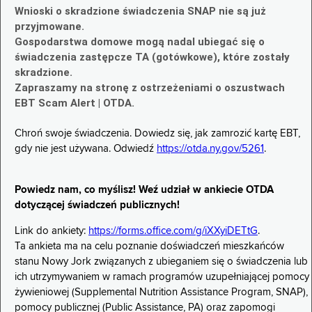
Wnioski o skradzione świadczenia SNAP nie są już
przyjmowane.
Gospodarstwa domowe mogą nadal ubiegać się o
świadczenia zastępcze TA (gotówkowe), które zostały
skradzione.
Zapraszamy na stronę z ostrzeżeniami o oszustwach
EBT Scam Alert | OTDA.
Chroń swoje świadczenia. Dowiedz się, jak zamrozić kartę EBT,
gdy nie jest używana. Odwiedź
https://otda.ny.gov/5261
.
Powiedz nam, co myślisz! Weź udział w ankiecie OTDA
dotyczącej świadczeń publicznych!
Link do ankiety:
https://forms.office.com/g/iXXyiDETtG
.
Ta ankieta ma na celu poznanie doświadczeń mieszkańców
stanu Nowy Jork związanych z ubieganiem się o świadczenia lub
ich utrzymywaniem w ramach programów uzupełniającej pomocy
żywieniowej (Supplemental Nutrition Assistance Program, SNAP),
pomocy publicznej (Public Assistance, PA) oraz zapomogi