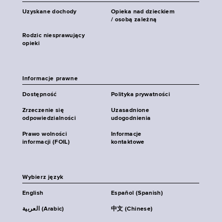
Uzyskane dochody
Opieka nad dzieckiem
/ osobą zależną
Rodzic niesprawujący
opieki
Informacje prawne
Dostępność
Polityka prywatności
Zrzeczenie się
Uzasadnione
odpowiedzialności
udogodnienia
Prawo wolności
Informacje
informacji (FOIL)
kontaktowe
Wybierz język
English
Español (Spanish)
العربية (Arabic)
中文 (Chinese)