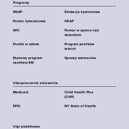
Programy
SNAP
Edukacja żywieniowa
Pomoc tymczasowa
HEAP
WIC
Pomoc w opiece nad
dzieckiem
Posiłki w szkole
Program posiłków
letnich
Stanowy program
Sprawy weteranów
zasiłków SSI
Ubezpieczenie zdrowotne
Medicaid
Child Health Plus
(CHP)
EPIC
NY State of Health
Ulgi podatkowe