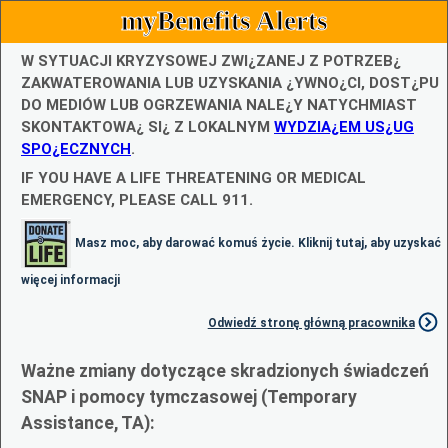
myBenefits Alerts
W SYTUACJI KRYZYSOWEJ ZWI¿ZANEJ Z POTRZEB¿
ZAKWATEROWANIA LUB UZYSKANIA ¿YWNO¿CI, DOST¿PU
DO MEDIÓW LUB OGRZEWANIA NALE¿Y NATYCHMIAST
SKONTAKTOWA¿ SI¿ Z LOKALNYM
WYDZIA¿EM US¿UG
SPO¿ECZNYCH
.
IF YOU HAVE A LIFE THREATENING OR MEDICAL
EMERGENCY, PLEASE CALL 911.
Masz moc, aby darować komuś życie. Kliknij tutaj, aby uzyskać
więcej informacji
Odwiedź stronę główną pracownika
Ważne zmiany dotyczące skradzionych świadczeń
SNAP i pomocy tymczasowej (Temporary
Assistance, TA):