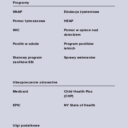
Programy
SNAP
Edukacja żywieniowa
Pomoc tymczasowa
HEAP
WIC
Pomoc w opiece nad
dzieckiem
Posiłki w szkole
Program posiłków
letnich
Stanowy program
Sprawy weteranów
zasiłków SSI
Ubezpieczenie zdrowotne
Medicaid
Child Health Plus
(CHP)
EPIC
NY State of Health
Ulgi podatkowe