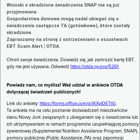
Wnioski o skradzione świadczenia SNAP nie są już
przyjmowane.
Gospodarstwa domowe mogą nadal ubiegać się o
świadczenia zastępcze TA (gotówkowe), które zostały
skradzione.
Zapraszamy na stronę z ostrzeżeniami o oszustwach
EBT Scam Alert | OTDA.
Chroń swoje świadczenia. Dowiedz się, jak zamrozić kartę EBT,
gdy nie jest używana. Odwiedź
https://otda.ny.gov/5261
.
Powiedz nam, co myślisz! Weź udział w ankiecie OTDA
dotyczącej świadczeń publicznych!
Link do ankiety:
https://forms.office.com/g/iXXyiDETtG
.
Ta ankieta ma na celu poznanie doświadczeń mieszkańców
stanu Nowy Jork związanych z ubieganiem się o świadczenia lub
ich utrzymywaniem w ramach programów uzupełniającej pomocy
żywieniowej (Supplemental Nutrition Assistance Program, SNAP),
pomocy publicznej (Public Assistance, PA) oraz zapomogi