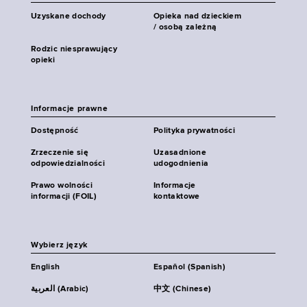
Uzyskane dochody
Opieka nad dzieckiem
/ osobą zależną
Rodzic niesprawujący
opieki
Informacje prawne
Dostępność
Polityka prywatności
Zrzeczenie się
Uzasadnione
odpowiedzialności
udogodnienia
Prawo wolności
Informacje
informacji (FOIL)
kontaktowe
Wybierz język
English
Español (Spanish)
العربية (Arabic)
中文 (Chinese)