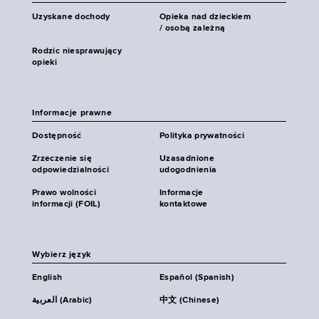
Uzyskane dochody
Opieka nad dzieckiem
/ osobą zależną
Rodzic niesprawujący
opieki
Informacje prawne
Dostępność
Polityka prywatności
Zrzeczenie się
Uzasadnione
odpowiedzialności
udogodnienia
Prawo wolności
Informacje
informacji (FOIL)
kontaktowe
Wybierz język
English
Español (Spanish)
العربية (Arabic)
中文 (Chinese)