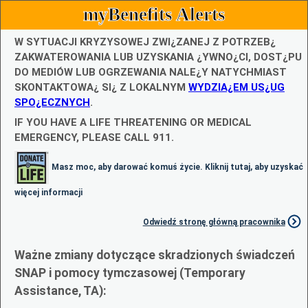
myBenefits Alerts
W SYTUACJI KRYZYSOWEJ ZWI¿ZANEJ Z POTRZEB¿
ZAKWATEROWANIA LUB UZYSKANIA ¿YWNO¿CI, DOST¿PU
DO MEDIÓW LUB OGRZEWANIA NALE¿Y NATYCHMIAST
SKONTAKTOWA¿ SI¿ Z LOKALNYM
WYDZIA¿EM US¿UG
SPO¿ECZNYCH
.
IF YOU HAVE A LIFE THREATENING OR MEDICAL
EMERGENCY, PLEASE CALL 911.
Masz moc, aby darować komuś życie. Kliknij tutaj, aby uzyskać
więcej informacji
Odwiedź stronę główną pracownika
Ważne zmiany dotyczące skradzionych świadczeń
SNAP i pomocy tymczasowej (Temporary
Assistance, TA):