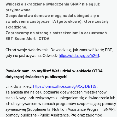
Wnioski o skradzione świadczenia SNAP nie są już
przyjmowane.
Gospodarstwa domowe mogą nadal ubiegać się o
świadczenia zastępcze TA (gotówkowe), które zostały
skradzione.
Zapraszamy na stronę z ostrzeżeniami o oszustwach
EBT Scam Alert | OTDA.
Chroń swoje świadczenia. Dowiedz się, jak zamrozić kartę EBT,
gdy nie jest używana. Odwiedź
https://otda.ny.gov/5261
.
Powiedz nam, co myślisz! Weź udział w ankiecie OTDA
dotyczącej świadczeń publicznych!
Link do ankiety:
https://forms.office.com/g/iXXyiDETtG
.
Ta ankieta ma na celu poznanie doświadczeń mieszkańców
stanu Nowy Jork związanych z ubieganiem się o świadczenia lub
ich utrzymywaniem w ramach programów uzupełniającej pomocy
żywieniowej (Supplemental Nutrition Assistance Program, SNAP),
pomocy publicznej (Public Assistance, PA) oraz zapomogi