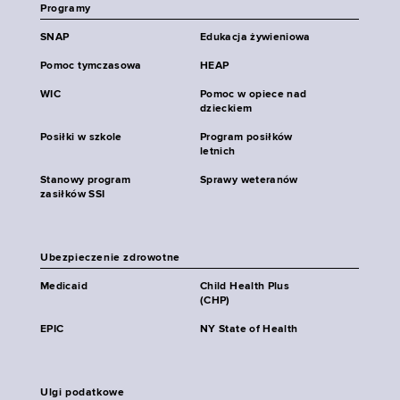
Programy
SNAP
Edukacja żywieniowa
Pomoc tymczasowa
HEAP
WIC
Pomoc w opiece nad
dzieckiem
Posiłki w szkole
Program posiłków
letnich
Stanowy program
Sprawy weteranów
zasiłków SSI
Ubezpieczenie zdrowotne
Medicaid
Child Health Plus
(CHP)
EPIC
NY State of Health
Ulgi podatkowe