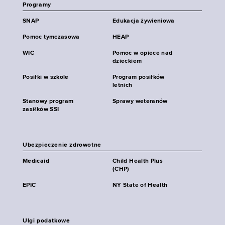
Programy
SNAP
Edukacja żywieniowa
Pomoc tymczasowa
HEAP
WIC
Pomoc w opiece nad
dzieckiem
Posiłki w szkole
Program posiłków
letnich
Stanowy program
Sprawy weteranów
zasiłków SSI
Ubezpieczenie zdrowotne
Medicaid
Child Health Plus
(CHP)
EPIC
NY State of Health
Ulgi podatkowe