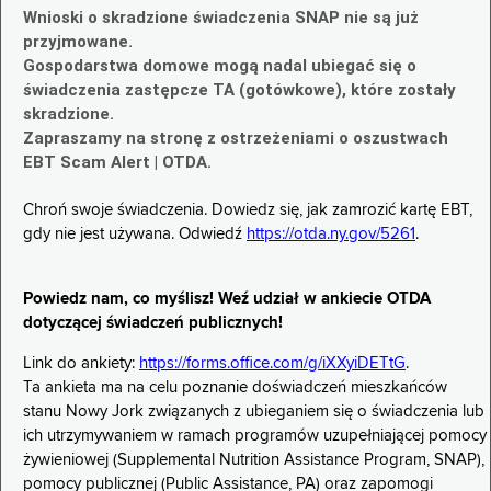
Wnioski o skradzione świadczenia SNAP nie są już
przyjmowane.
Gospodarstwa domowe mogą nadal ubiegać się o
świadczenia zastępcze TA (gotówkowe), które zostały
skradzione.
Zapraszamy na stronę z ostrzeżeniami o oszustwach
EBT Scam Alert | OTDA.
Chroń swoje świadczenia. Dowiedz się, jak zamrozić kartę EBT,
gdy nie jest używana. Odwiedź
https://otda.ny.gov/5261
.
Powiedz nam, co myślisz! Weź udział w ankiecie OTDA
dotyczącej świadczeń publicznych!
Link do ankiety:
https://forms.office.com/g/iXXyiDETtG
.
Ta ankieta ma na celu poznanie doświadczeń mieszkańców
stanu Nowy Jork związanych z ubieganiem się o świadczenia lub
ich utrzymywaniem w ramach programów uzupełniającej pomocy
żywieniowej (Supplemental Nutrition Assistance Program, SNAP),
pomocy publicznej (Public Assistance, PA) oraz zapomogi