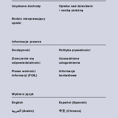
Uzyskane dochody
Opieka nad dzieckiem
/ osobą zależną
Rodzic niesprawujący
opieki
Informacje prawne
Dostępność
Polityka prywatności
Zrzeczenie się
Uzasadnione
odpowiedzialności
udogodnienia
Prawo wolności
Informacje
informacji (FOIL)
kontaktowe
Wybierz język
English
Español (Spanish)
العربية (Arabic)
中文 (Chinese)