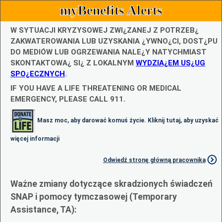
myBenefits Alerts
W SYTUACJI KRYZYSOWEJ ZWI¿ZANEJ Z POTRZEB¿
ZAKWATEROWANIA LUB UZYSKANIA ¿YWNO¿CI, DOST¿PU
DO MEDIÓW LUB OGRZEWANIA NALE¿Y NATYCHMIAST
SKONTAKTOWA¿ SI¿ Z LOKALNYM
WYDZIA¿EM US¿UG
SPO¿ECZNYCH
.
IF YOU HAVE A LIFE THREATENING OR MEDICAL
EMERGENCY, PLEASE CALL 911.
Masz moc, aby darować komuś życie. Kliknij tutaj, aby uzyskać
więcej informacji
Odwiedź stronę główną pracownika
Ważne zmiany dotyczące skradzionych świadczeń
SNAP i pomocy tymczasowej (Temporary
Assistance, TA):