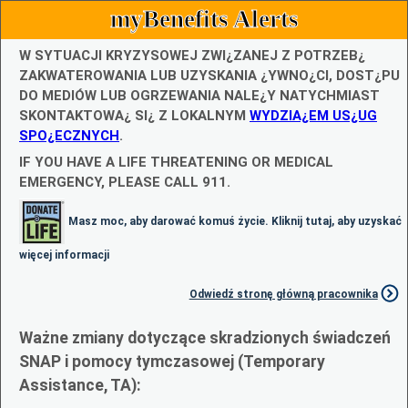
myBenefits Alerts
W SYTUACJI KRYZYSOWEJ ZWI¿ZANEJ Z POTRZEB¿
ZAKWATEROWANIA LUB UZYSKANIA ¿YWNO¿CI, DOST¿PU
DO MEDIÓW LUB OGRZEWANIA NALE¿Y NATYCHMIAST
SKONTAKTOWA¿ SI¿ Z LOKALNYM
WYDZIA¿EM US¿UG
SPO¿ECZNYCH
.
IF YOU HAVE A LIFE THREATENING OR MEDICAL
EMERGENCY, PLEASE CALL 911.
Masz moc, aby darować komuś życie. Kliknij tutaj, aby uzyskać
więcej informacji
Odwiedź stronę główną pracownika
Ważne zmiany dotyczące skradzionych świadczeń
SNAP i pomocy tymczasowej (Temporary
Assistance, TA):