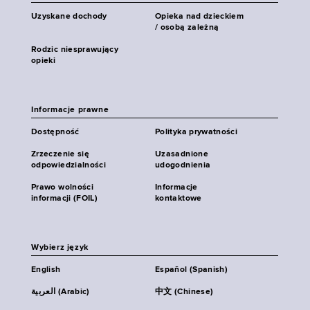
Uzyskane dochody
Opieka nad dzieckiem
/ osobą zależną
Rodzic niesprawujący
opieki
Informacje prawne
Dostępność
Polityka prywatności
Zrzeczenie się
Uzasadnione
odpowiedzialności
udogodnienia
Prawo wolności
Informacje
informacji (FOIL)
kontaktowe
Wybierz język
English
Español (Spanish)
العربية (Arabic)
中文 (Chinese)