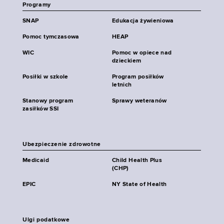
Programy
SNAP
Edukacja żywieniowa
Pomoc tymczasowa
HEAP
WIC
Pomoc w opiece nad
dzieckiem
Posiłki w szkole
Program posiłków
letnich
Stanowy program
Sprawy weteranów
zasiłków SSI
Ubezpieczenie zdrowotne
Medicaid
Child Health Plus
(CHP)
EPIC
NY State of Health
Ulgi podatkowe