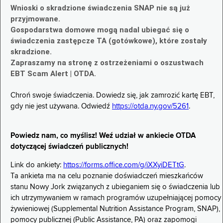
Wnioski o skradzione świadczenia SNAP nie są już
przyjmowane.
Gospodarstwa domowe mogą nadal ubiegać się o
świadczenia zastępcze TA (gotówkowe), które zostały
skradzione.
Zapraszamy na stronę z ostrzeżeniami o oszustwach
EBT Scam Alert | OTDA.
Chroń swoje świadczenia. Dowiedz się, jak zamrozić kartę EBT,
gdy nie jest używana. Odwiedź
https://otda.ny.gov/5261
.
Powiedz nam, co myślisz! Weź udział w ankiecie OTDA
dotyczącej świadczeń publicznych!
Link do ankiety:
https://forms.office.com/g/iXXyiDETtG
.
Ta ankieta ma na celu poznanie doświadczeń mieszkańców
stanu Nowy Jork związanych z ubieganiem się o świadczenia lub
ich utrzymywaniem w ramach programów uzupełniającej pomocy
żywieniowej (Supplemental Nutrition Assistance Program, SNAP),
pomocy publicznej (Public Assistance, PA) oraz zapomogi