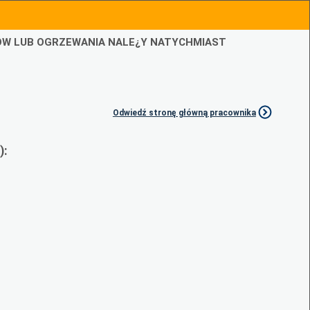
IÓW LUB OGRZEWANIA NALE¿Y NATYCHMIAST
Odwiedź stronę główną pracownika
):