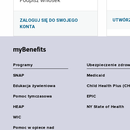
Podpisz wniosek
UTWÓR
ZALOGUJ SIĘ DO SWOJEGO
KONTA
myBenefits
Programy
Ubezpieczenie zdro
SNAP
Medicaid
Edukacja żywieniowa
Child Health Plus (C
Pomoc tymczasowa
EPIC
HEAP
NY State of Health
WIC
Pomoc w opiece nad