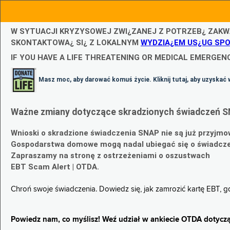
W SYTUACJI KRYZYSOWEJ ZWI¿ZANEJ Z POTRZEB¿ ZAKW
SKONTAKTOWA¿ SI¿ Z LOKALNYM
WYDZIA¿EM US¿UG SP
IF YOU HAVE A LIFE THREATENING OR MEDICAL EMERGENC
Masz moc, aby darować komuś życie. Kliknij tutaj, aby uzyskać 
Ważne zmiany dotyczące skradzionych świadczeń S
Wnioski o skradzione świadczenia SNAP nie są już przyjmo
Gospodarstwa domowe mogą nadal ubiegać się o świadczen
Zapraszamy na stronę z ostrzeżeniami o oszustwach
EBT Scam Alert | OTDA.
Chroń swoje świadczenia. Dowiedz się, jak zamrozić kartę EBT, 
Powiedz nam, co myślisz! Weź udział w ankiecie OTDA dotyczą