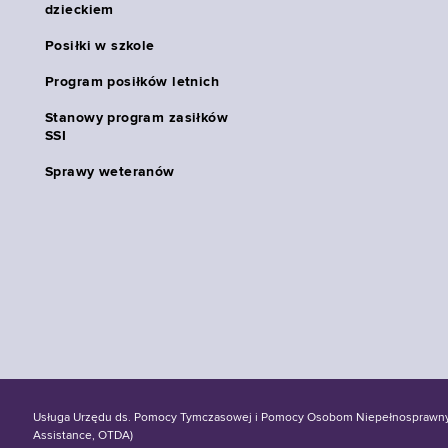
dzieckiem
Posiłki w szkole
Program posiłków letnich
Stanowy program zasiłków
SSI
Sprawy weteranów
Usługa Urzędu ds. Pomocy Tymczasowej i Pomocy Osobom Niepełnosprawnym S
Assistance, OTDA)