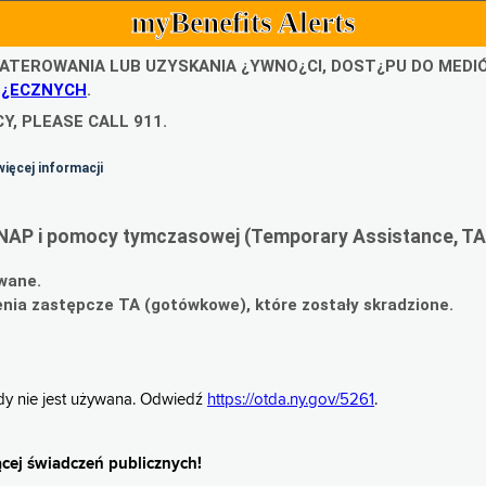
myBenefits Alerts
ATEROWANIA LUB UZYSKANIA ¿YWNO¿CI, DOST¿PU DO MED
O¿ECZNYCH
.
Y, PLEASE CALL 911.
więcej informacji
NAP i pomocy tymczasowej (Temporary Assistance, TA
wane.
ia zastępcze TA (gotówkowe), które zostały skradzione.
gdy nie jest używana. Odwiedź
https://otda.ny.gov/5261
.
cej świadczeń publicznych!