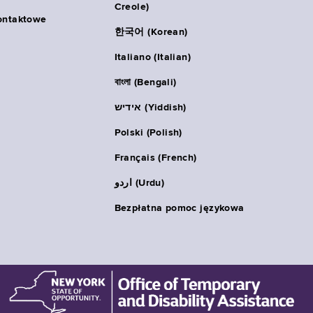
Creole)
ontaktowe
한국어 (Korean)
Italiano (Italian)
বাংলা (Bengali)
אידיש (Yiddish)
Polski (Polish)
Français (French)
اردو (Urdu)
Bezpłatna pomoc językowa