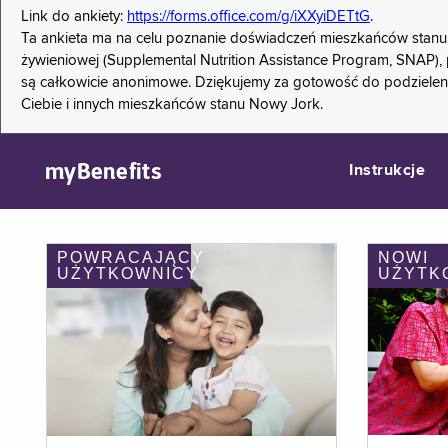
Link do ankiety:
https://forms.office.com/g/iXXyiDETtG
.
Ta ankieta ma na celu poznanie doświadczeń mieszkańców stanu
żywieniowej (Supplemental Nutrition Assistance Program, SNAP), 
są całkowicie anonimowe. Dziękujemy za gotowość do podzieleni
Ciebie i innych mieszkańców stanu Nowy Jork.
myBenefits
Instrukcje
POWRACAJĄCY
NOWI
UŻYTKOWNICY
UŻYTK