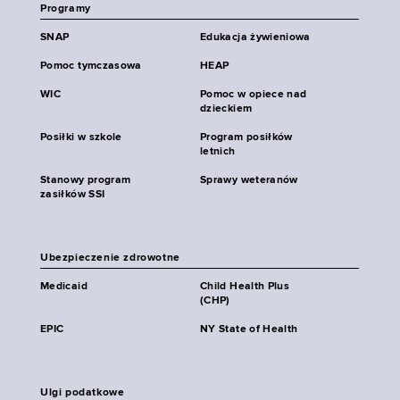
Programy
SNAP
Edukacja żywieniowa
Pomoc tymczasowa
HEAP
WIC
Pomoc w opiece nad
dzieckiem
Posiłki w szkole
Program posiłków
letnich
Stanowy program
Sprawy weteranów
zasiłków SSI
Ubezpieczenie zdrowotne
Medicaid
Child Health Plus
(CHP)
EPIC
NY State of Health
Ulgi podatkowe