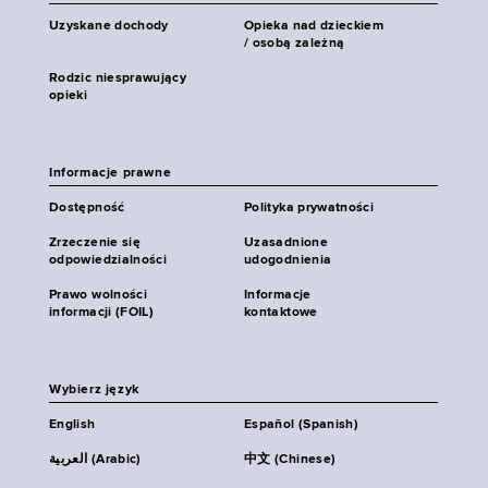
Uzyskane dochody
Opieka nad dzieckiem
/ osobą zależną
Rodzic niesprawujący
opieki
Informacje prawne
Dostępność
Polityka prywatności
Zrzeczenie się
Uzasadnione
odpowiedzialności
udogodnienia
Prawo wolności
Informacje
informacji (FOIL)
kontaktowe
Wybierz język
English
Español (Spanish)
العربية (Arabic)
中文 (Chinese)