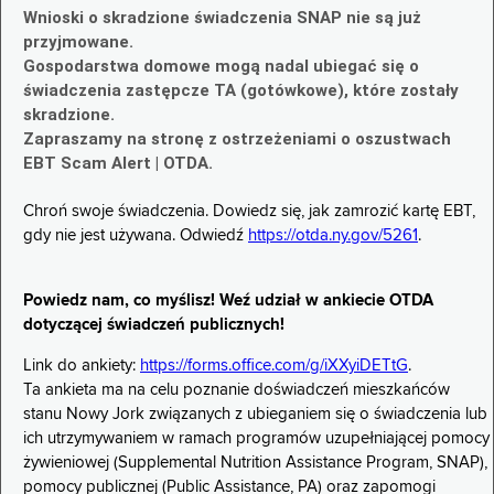
Wnioski o skradzione świadczenia SNAP nie są już
przyjmowane.
Gospodarstwa domowe mogą nadal ubiegać się o
świadczenia zastępcze TA (gotówkowe), które zostały
skradzione.
Zapraszamy na stronę z ostrzeżeniami o oszustwach
EBT Scam Alert | OTDA.
Chroń swoje świadczenia. Dowiedz się, jak zamrozić kartę EBT,
gdy nie jest używana. Odwiedź
https://otda.ny.gov/5261
.
Powiedz nam, co myślisz! Weź udział w ankiecie OTDA
dotyczącej świadczeń publicznych!
Link do ankiety:
https://forms.office.com/g/iXXyiDETtG
.
Ta ankieta ma na celu poznanie doświadczeń mieszkańców
stanu Nowy Jork związanych z ubieganiem się o świadczenia lub
ich utrzymywaniem w ramach programów uzupełniającej pomocy
żywieniowej (Supplemental Nutrition Assistance Program, SNAP),
pomocy publicznej (Public Assistance, PA) oraz zapomogi