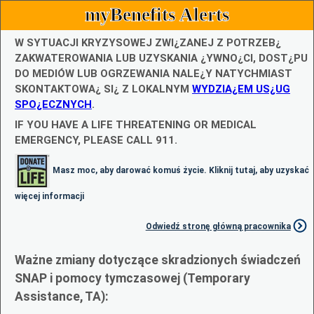
myBenefits Alerts
W SYTUACJI KRYZYSOWEJ ZWI¿ZANEJ Z POTRZEB¿
ZAKWATEROWANIA LUB UZYSKANIA ¿YWNO¿CI, DOST¿PU
DO MEDIÓW LUB OGRZEWANIA NALE¿Y NATYCHMIAST
SKONTAKTOWA¿ SI¿ Z LOKALNYM
WYDZIA¿EM US¿UG
SPO¿ECZNYCH
.
IF YOU HAVE A LIFE THREATENING OR MEDICAL
EMERGENCY, PLEASE CALL 911.
Masz moc, aby darować komuś życie. Kliknij tutaj, aby uzyskać
więcej informacji
Odwiedź stronę główną pracownika
Ważne zmiany dotyczące skradzionych świadczeń
SNAP i pomocy tymczasowej (Temporary
Assistance, TA):