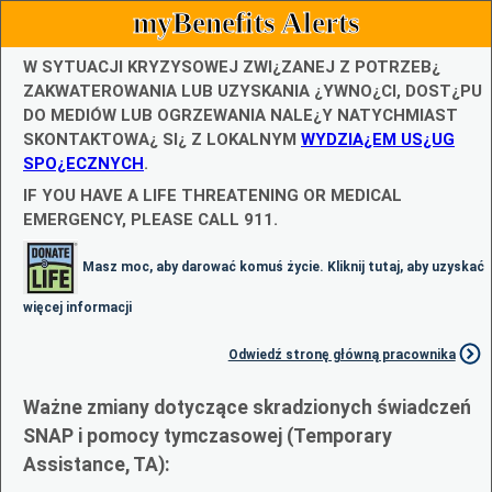
myBenefits Alerts
W SYTUACJI KRYZYSOWEJ ZWI¿ZANEJ Z POTRZEB¿
ZAKWATEROWANIA LUB UZYSKANIA ¿YWNO¿CI, DOST¿PU
DO MEDIÓW LUB OGRZEWANIA NALE¿Y NATYCHMIAST
SKONTAKTOWA¿ SI¿ Z LOKALNYM
WYDZIA¿EM US¿UG
SPO¿ECZNYCH
.
IF YOU HAVE A LIFE THREATENING OR MEDICAL
EMERGENCY, PLEASE CALL 911.
Masz moc, aby darować komuś życie. Kliknij tutaj, aby uzyskać
więcej informacji
Odwiedź stronę główną pracownika
Ważne zmiany dotyczące skradzionych świadczeń
SNAP i pomocy tymczasowej (Temporary
Assistance, TA):