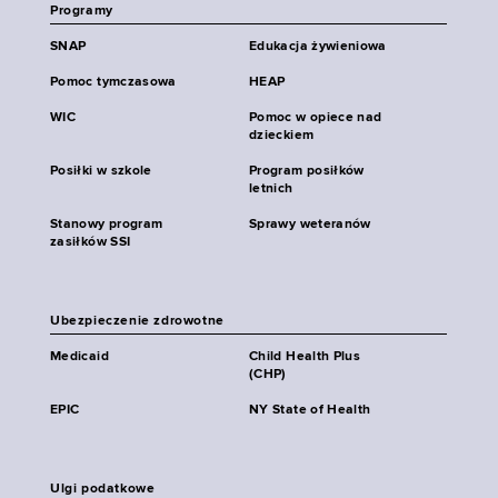
Programy
SNAP
Edukacja żywieniowa
Pomoc tymczasowa
HEAP
WIC
Pomoc w opiece nad
dzieckiem
Posiłki w szkole
Program posiłków
letnich
Stanowy program
Sprawy weteranów
zasiłków SSI
Ubezpieczenie zdrowotne
Medicaid
Child Health Plus
(CHP)
EPIC
NY State of Health
Ulgi podatkowe