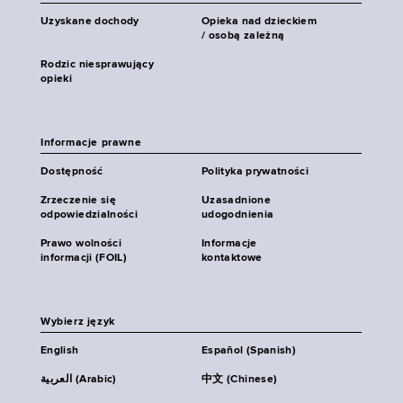
Uzyskane dochody
Opieka nad dzieckiem
/ osobą zależną
Rodzic niesprawujący
opieki
Informacje prawne
Dostępność
Polityka prywatności
Zrzeczenie się
Uzasadnione
odpowiedzialności
udogodnienia
Prawo wolności
Informacje
informacji (FOIL)
kontaktowe
Wybierz język
English
Español (Spanish)
العربية (Arabic)
中文 (Chinese)