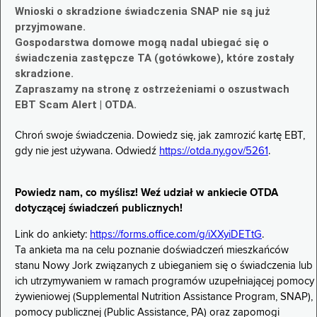
Wnioski o skradzione świadczenia SNAP nie są już
przyjmowane.
Gospodarstwa domowe mogą nadal ubiegać się o
świadczenia zastępcze TA (gotówkowe), które zostały
skradzione.
Zapraszamy na stronę z ostrzeżeniami o oszustwach
EBT Scam Alert | OTDA.
Chroń swoje świadczenia. Dowiedz się, jak zamrozić kartę EBT,
gdy nie jest używana. Odwiedź
https://otda.ny.gov/5261
.
Powiedz nam, co myślisz! Weź udział w ankiecie OTDA
dotyczącej świadczeń publicznych!
Link do ankiety:
https://forms.office.com/g/iXXyiDETtG
.
Ta ankieta ma na celu poznanie doświadczeń mieszkańców
stanu Nowy Jork związanych z ubieganiem się o świadczenia lub
ich utrzymywaniem w ramach programów uzupełniającej pomocy
żywieniowej (Supplemental Nutrition Assistance Program, SNAP),
pomocy publicznej (Public Assistance, PA) oraz zapomogi