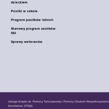
dzieckiem
Posiłki w szkole
Program posiłków letnich
Stanowy program zasiłków
SSI
Sprawy weteranów
Usługa Urzędu ds. Pomocy Tymczasowej i Pomocy Osobom Niepełnosprawnym S
Assistance, OTDA)