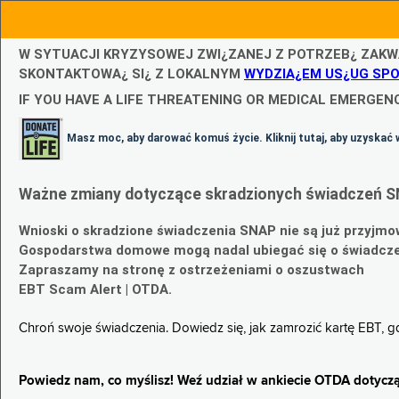
W SYTUACJI KRYZYSOWEJ ZWI¿ZANEJ Z POTRZEB¿ ZAKW
SKONTAKTOWA¿ SI¿ Z LOKALNYM
WYDZIA¿EM US¿UG SP
IF YOU HAVE A LIFE THREATENING OR MEDICAL EMERGENC
Masz moc, aby darować komuś życie. Kliknij tutaj, aby uzyskać 
Ważne zmiany dotyczące skradzionych świadczeń S
Wnioski o skradzione świadczenia SNAP nie są już przyjmo
Gospodarstwa domowe mogą nadal ubiegać się o świadczen
Zapraszamy na stronę z ostrzeżeniami o oszustwach
EBT Scam Alert | OTDA.
Chroń swoje świadczenia. Dowiedz się, jak zamrozić kartę EBT, 
Powiedz nam, co myślisz! Weź udział w ankiecie OTDA dotyczą