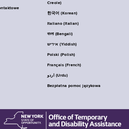
Creole)
ontaktowe
한국어 (Korean)
Italiano (Italian)
বাংলা (Bengali)
אידיש (Yiddish)
Polski (Polish)
Français (French)
اردو (Urdu)
Bezpłatna pomoc językowa