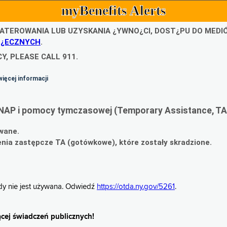
myBenefits Alerts
ATEROWANIA LUB UZYSKANIA ¿YWNO¿CI, DOST¿PU DO MED
O¿ECZNYCH
.
Y, PLEASE CALL 911.
więcej informacji
NAP i pomocy tymczasowej (Temporary Assistance, TA
wane.
ia zastępcze TA (gotówkowe), które zostały skradzione.
gdy nie jest używana. Odwiedź
https://otda.ny.gov/5261
.
cej świadczeń publicznych!