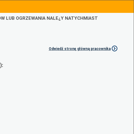
IÓW LUB OGRZEWANIA NALE¿Y NATYCHMIAST
Odwiedź stronę główną pracownika
):