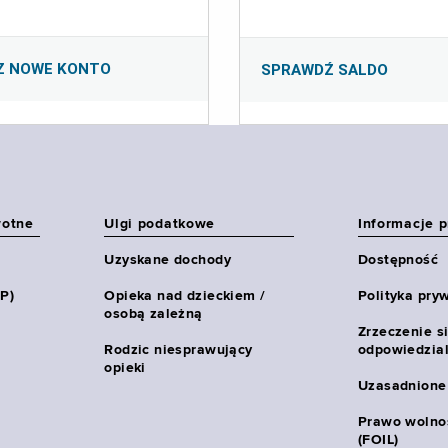
Z NOWE KONTO
SPRAWDŹ SALDO
wotne
Ulgi podatkowe
Informacje 
Uzyskane dochody
Dostępność
HP)
Opieka nad dzieckiem /
Polityka pry
osobą zależną
Zrzeczenie s
Rodzic niesprawujący
odpowiedzial
opieki
Uzasadnione
Prawo wolnoś
(FOIL)