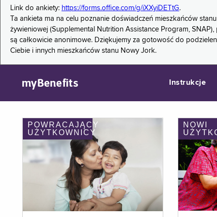
Link do ankiety:
https://forms.office.com/g/iXXyiDETtG
.
Ta ankieta ma na celu poznanie doświadczeń mieszkańców stanu
żywieniowej (Supplemental Nutrition Assistance Program, SNAP), 
są całkowicie anonimowe. Dziękujemy za gotowość do podzieleni
Ciebie i innych mieszkańców stanu Nowy Jork.
myBenefits
Instrukcje
POWRACAJĄCY
NOWI
UŻYTKOWNICY
UŻYTK