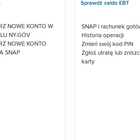
p
Sprawdź saldo EBT
RZ NOWE KONTO W
SNAP i rachunek got
LU NY.GOV
Historia operacji
RZ NOWE KONTO
Zmień swój kod PIN
A SNAP
Zgłoś utratę lub znisz
karty