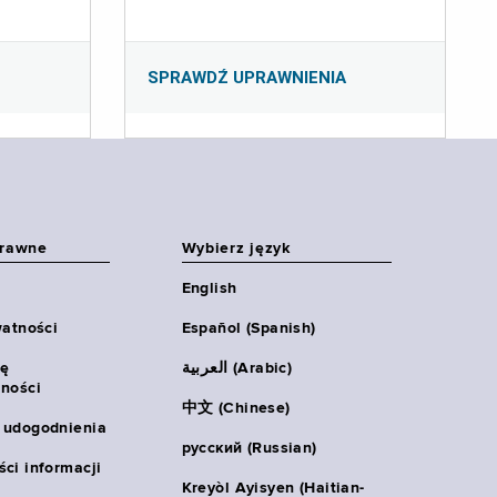
SPRAWDŹ UPRAWNIENIA
prawne
Wybierz język
English
watności
Español (Spanish)
ię
العربية (Arabic)
ności
中文 (Chinese)
 udogodnienia
русский (Russian)
ci informacji
Kreyòl Ayisyen (Haitian-