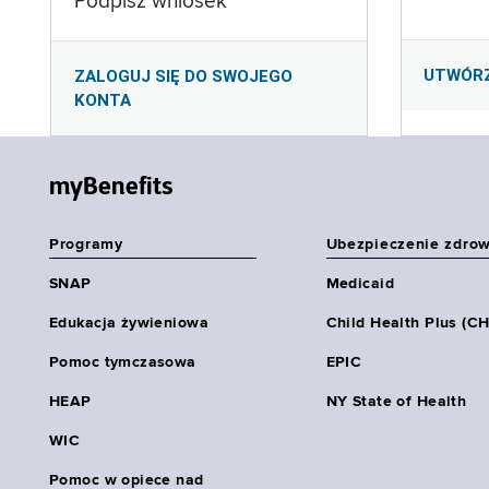
Podpisz wniosek
UTWÓR
ZALOGUJ SIĘ DO SWOJEGO
KONTA
myBenefits
Programy
Ubezpieczenie zdro
SNAP
Medicaid
Edukacja żywieniowa
Child Health Plus (C
Pomoc tymczasowa
EPIC
HEAP
NY State of Health
WIC
Pomoc w opiece nad