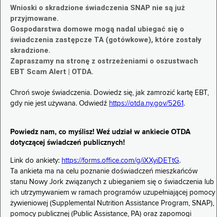
Wnioski o skradzione świadczenia SNAP nie są już
przyjmowane.
Gospodarstwa domowe mogą nadal ubiegać się o
świadczenia zastępcze TA (gotówkowe), które zostały
skradzione.
Zapraszamy na stronę z ostrzeżeniami o oszustwach
EBT Scam Alert | OTDA.
Chroń swoje świadczenia. Dowiedz się, jak zamrozić kartę EBT,
gdy nie jest używana. Odwiedź
https://otda.ny.gov/5261
.
Powiedz nam, co myślisz! Weź udział w ankiecie OTDA
dotyczącej świadczeń publicznych!
Link do ankiety:
https://forms.office.com/g/iXXyiDETtG
.
Ta ankieta ma na celu poznanie doświadczeń mieszkańców
stanu Nowy Jork związanych z ubieganiem się o świadczenia lub
ich utrzymywaniem w ramach programów uzupełniającej pomocy
żywieniowej (Supplemental Nutrition Assistance Program, SNAP),
pomocy publicznej (Public Assistance, PA) oraz zapomogi