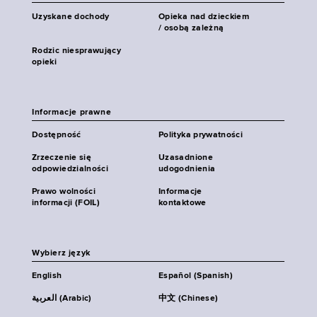
Uzyskane dochody
Opieka nad dzieckiem
/ osobą zależną
Rodzic niesprawujący
opieki
Informacje prawne
Dostępność
Polityka prywatności
Zrzeczenie się
Uzasadnione
odpowiedzialności
udogodnienia
Prawo wolności
Informacje
informacji (FOIL)
kontaktowe
Wybierz język
English
Español (Spanish)
العربية (Arabic)
中文 (Chinese)