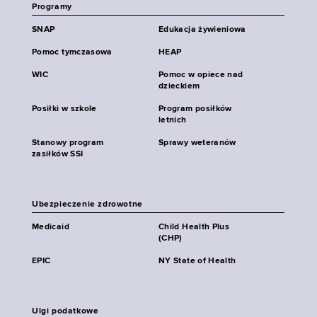
Programy
SNAP
Edukacja żywieniowa
Pomoc tymczasowa
HEAP
WIC
Pomoc w opiece nad
dzieckiem
Posiłki w szkole
Program posiłków
letnich
Stanowy program
Sprawy weteranów
zasiłków SSI
Ubezpieczenie zdrowotne
Medicaid
Child Health Plus
(CHP)
EPIC
NY State of Health
Ulgi podatkowe