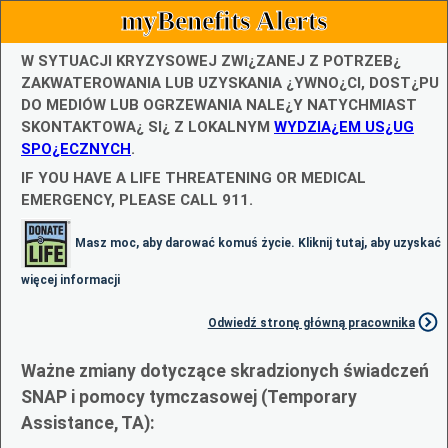
myBenefits Alerts
W SYTUACJI KRYZYSOWEJ ZWI¿ZANEJ Z POTRZEB¿
ZAKWATEROWANIA LUB UZYSKANIA ¿YWNO¿CI, DOST¿PU
DO MEDIÓW LUB OGRZEWANIA NALE¿Y NATYCHMIAST
SKONTAKTOWA¿ SI¿ Z LOKALNYM
WYDZIA¿EM US¿UG
SPO¿ECZNYCH
.
IF YOU HAVE A LIFE THREATENING OR MEDICAL
EMERGENCY, PLEASE CALL 911.
Masz moc, aby darować komuś życie. Kliknij tutaj, aby uzyskać
więcej informacji
Odwiedź stronę główną pracownika
Ważne zmiany dotyczące skradzionych świadczeń
SNAP i pomocy tymczasowej (Temporary
Assistance, TA):