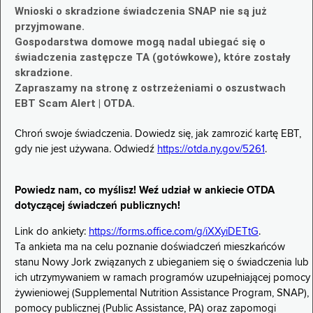
Wnioski o skradzione świadczenia SNAP nie są już
przyjmowane.
Gospodarstwa domowe mogą nadal ubiegać się o
świadczenia zastępcze TA (gotówkowe), które zostały
skradzione.
Zapraszamy na stronę z ostrzeżeniami o oszustwach
EBT Scam Alert | OTDA.
Chroń swoje świadczenia. Dowiedz się, jak zamrozić kartę EBT,
gdy nie jest używana. Odwiedź
https://otda.ny.gov/5261
.
Powiedz nam, co myślisz! Weź udział w ankiecie OTDA
dotyczącej świadczeń publicznych!
Link do ankiety:
https://forms.office.com/g/iXXyiDETtG
.
Ta ankieta ma na celu poznanie doświadczeń mieszkańców
stanu Nowy Jork związanych z ubieganiem się o świadczenia lub
ich utrzymywaniem w ramach programów uzupełniającej pomocy
żywieniowej (Supplemental Nutrition Assistance Program, SNAP),
pomocy publicznej (Public Assistance, PA) oraz zapomogi