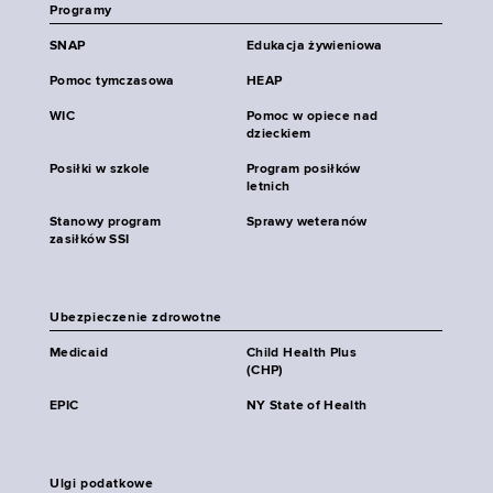
Programy
SNAP
Edukacja żywieniowa
Pomoc tymczasowa
HEAP
WIC
Pomoc w opiece nad
dzieckiem
Posiłki w szkole
Program posiłków
letnich
Stanowy program
Sprawy weteranów
zasiłków SSI
Ubezpieczenie zdrowotne
Medicaid
Child Health Plus
(CHP)
EPIC
NY State of Health
Ulgi podatkowe