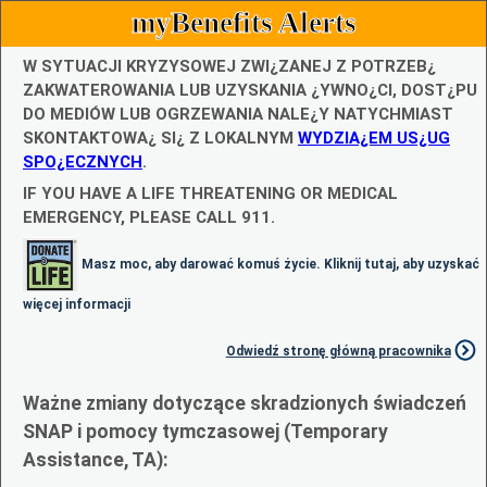
myBenefits Alerts
W SYTUACJI KRYZYSOWEJ ZWI¿ZANEJ Z POTRZEB¿
ZAKWATEROWANIA LUB UZYSKANIA ¿YWNO¿CI, DOST¿PU
DO MEDIÓW LUB OGRZEWANIA NALE¿Y NATYCHMIAST
SKONTAKTOWA¿ SI¿ Z LOKALNYM
WYDZIA¿EM US¿UG
SPO¿ECZNYCH
.
IF YOU HAVE A LIFE THREATENING OR MEDICAL
EMERGENCY, PLEASE CALL 911.
Masz moc, aby darować komuś życie. Kliknij tutaj, aby uzyskać
więcej informacji
Odwiedź stronę główną pracownika
Ważne zmiany dotyczące skradzionych świadczeń
SNAP i pomocy tymczasowej (Temporary
Assistance, TA):