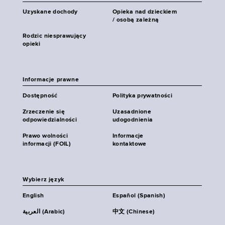
Uzyskane dochody
Opieka nad dzieckiem
/ osobą zależną
Rodzic niesprawujący
opieki
Informacje prawne
Dostępność
Polityka prywatności
Zrzeczenie się
Uzasadnione
odpowiedzialności
udogodnienia
Prawo wolności
Informacje
informacji (FOIL)
kontaktowe
Wybierz język
English
Español (Spanish)
العربية (Arabic)
中文 (Chinese)