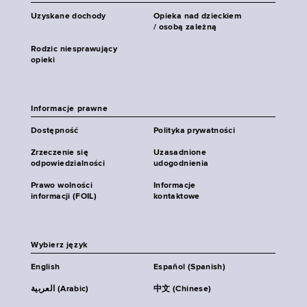
Uzyskane dochody
Opieka nad dzieckiem
/ osobą zależną
Rodzic niesprawujący
opieki
Informacje prawne
Dostępność
Polityka prywatności
Zrzeczenie się
Uzasadnione
odpowiedzialności
udogodnienia
Prawo wolności
Informacje
informacji (FOIL)
kontaktowe
Wybierz język
English
Español (Spanish)
العربية (Arabic)
中文 (Chinese)