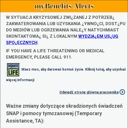
myBenefits Alerts
W SYTUACJI KRYZYSOWEJ ZWI¿ZANEJ Z POTRZEB¿
ZAKWATEROWANIA LUB UZYSKANIA ¿YWNO¿CI, DOST¿PU
DO MEDIÓW LUB OGRZEWANIA NALE¿Y NATYCHMIAST
SKONTAKTOWA¿ SI¿ Z LOKALNYM
WYDZIA¿EM US¿UG
SPO¿ECZNYCH
.
IF YOU HAVE A LIFE THREATENING OR MEDICAL
EMERGENCY, PLEASE CALL 911.
Masz moc, aby darować komuś życie. Kliknij tutaj, aby uzyskać
więcej informacji
Odwiedź stronę główną pracownika
Ważne zmiany dotyczące skradzionych świadczeń
SNAP i pomocy tymczasowej (Temporary
Assistance, TA):