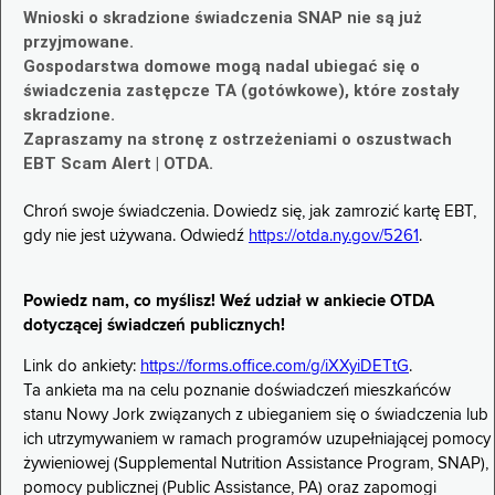
Wnioski o skradzione świadczenia SNAP nie są już
przyjmowane.
Gospodarstwa domowe mogą nadal ubiegać się o
świadczenia zastępcze TA (gotówkowe), które zostały
skradzione.
Zapraszamy na stronę z ostrzeżeniami o oszustwach
EBT Scam Alert | OTDA.
Chroń swoje świadczenia. Dowiedz się, jak zamrozić kartę EBT,
gdy nie jest używana. Odwiedź
https://otda.ny.gov/5261
.
Powiedz nam, co myślisz! Weź udział w ankiecie OTDA
dotyczącej świadczeń publicznych!
Link do ankiety:
https://forms.office.com/g/iXXyiDETtG
.
Ta ankieta ma na celu poznanie doświadczeń mieszkańców
stanu Nowy Jork związanych z ubieganiem się o świadczenia lub
ich utrzymywaniem w ramach programów uzupełniającej pomocy
żywieniowej (Supplemental Nutrition Assistance Program, SNAP),
pomocy publicznej (Public Assistance, PA) oraz zapomogi