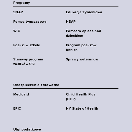
Programy
SNAP
Edukacja żywieniowa
Pomoc tymczasowa
HEAP
WIC
Pomoc w opiece nad
dzieckiem
Posiłki w szkole
Program posiłków
letnich
Stanowy program
Sprawy weteranów
zasiłków SSI
Ubezpieczenie zdrowotne
Medicaid
Child Health Plus
(CHP)
EPIC
NY State of Health
Ulgi podatkowe