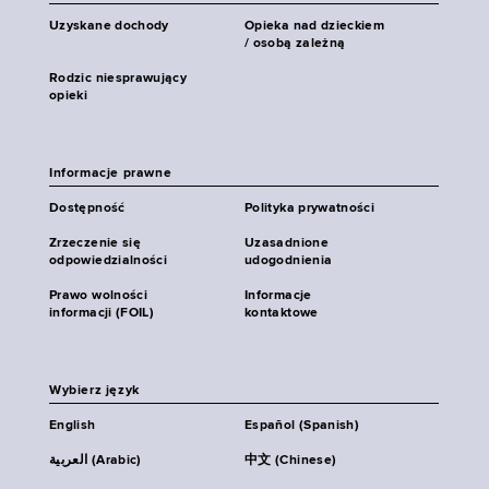
Uzyskane dochody
Opieka nad dzieckiem
/ osobą zależną
Rodzic niesprawujący
opieki
Informacje prawne
Dostępność
Polityka prywatności
Zrzeczenie się
Uzasadnione
odpowiedzialności
udogodnienia
Prawo wolności
Informacje
informacji (FOIL)
kontaktowe
Wybierz język
English
Español (Spanish)
العربية (Arabic)
中文 (Chinese)