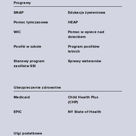
Programy
SNAP
Edukacja żywieniowa
Pomoc tymczasowa
HEAP
WIC
Pomoc w opiece nad
dzieckiem
Posiłki w szkole
Program posiłków
letnich
Stanowy program
Sprawy weteranów
zasiłków SSI
Ubezpieczenie zdrowotne
Medicaid
Child Health Plus
(CHP)
EPIC
NY State of Health
Ulgi podatkowe