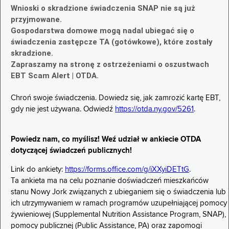
Wnioski o skradzione świadczenia SNAP nie są już
przyjmowane.
Gospodarstwa domowe mogą nadal ubiegać się o
świadczenia zastępcze TA (gotówkowe), które zostały
skradzione.
Zapraszamy na stronę z ostrzeżeniami o oszustwach
EBT Scam Alert | OTDA.
Chroń swoje świadczenia. Dowiedz się, jak zamrozić kartę EBT,
gdy nie jest używana. Odwiedź
https://otda.ny.gov/5261
.
Powiedz nam, co myślisz! Weź udział w ankiecie OTDA
dotyczącej świadczeń publicznych!
Link do ankiety:
https://forms.office.com/g/iXXyiDETtG
.
Ta ankieta ma na celu poznanie doświadczeń mieszkańców
stanu Nowy Jork związanych z ubieganiem się o świadczenia lub
ich utrzymywaniem w ramach programów uzupełniającej pomocy
żywieniowej (Supplemental Nutrition Assistance Program, SNAP),
pomocy publicznej (Public Assistance, PA) oraz zapomogi