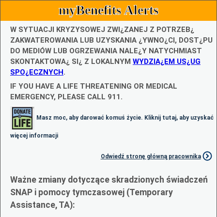
myBenefits Alerts
W SYTUACJI KRYZYSOWEJ ZWI¿ZANEJ Z POTRZEB¿
ZAKWATEROWANIA LUB UZYSKANIA ¿YWNO¿CI, DOST¿PU
DO MEDIÓW LUB OGRZEWANIA NALE¿Y NATYCHMIAST
SKONTAKTOWA¿ SI¿ Z LOKALNYM
WYDZIA¿EM US¿UG
SPO¿ECZNYCH
.
IF YOU HAVE A LIFE THREATENING OR MEDICAL
EMERGENCY, PLEASE CALL 911.
Masz moc, aby darować komuś życie. Kliknij tutaj, aby uzyskać
więcej informacji
Odwiedź stronę główną pracownika
Ważne zmiany dotyczące skradzionych świadczeń
SNAP i pomocy tymczasowej (Temporary
Assistance, TA):