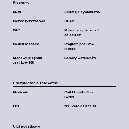
Programy
SNAP
Edukacja żywieniowa
Pomoc tymczasowa
HEAP
WIC
Pomoc w opiece nad
dzieckiem
Posiłki w szkole
Program posiłków
letnich
Stanowy program
Sprawy weteranów
zasiłków SSI
Ubezpieczenie zdrowotne
Medicaid
Child Health Plus
(CHP)
EPIC
NY State of Health
Ulgi podatkowe