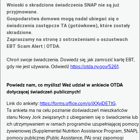
Wnioski o skradzione świadczenia SNAP nie są już
przyjmowane.
Gospodarstwa domowe mogą nadal ubiegać się o
świadczenia zastępcze TA (gotówkowe), które zostały
skradzione.
Zapraszamy na stronę z ostrzeżeniami o oszustwach
EBT Scam Alert | OTDA.
Chroń swoje świadczenia. Dowiedz się, jak zamrozić kartę EBT,
gdy nie jest używana. Odwiedź
https://otda.ny.gov/5261
.
Powiedz nam, co myślisz! Weź udział w ankiecie OTDA
dotyczącej świadczeń publicznych!
Link do ankiety:
https://forms.office.com/g/iXXyiDETtG
.
Ta ankieta ma na celu poznanie doświadczeń mieszkańców
stanu Nowy Jork związanych z ubieganiem się o świadczenia lub
ich utrzymywaniem w ramach programów uzupełniającej pomocy
żywieniowej (Supplemental Nutrition Assistance Program, SNAP),
pomocy publicznej (Public Assistance, PA) oraz zapomogi