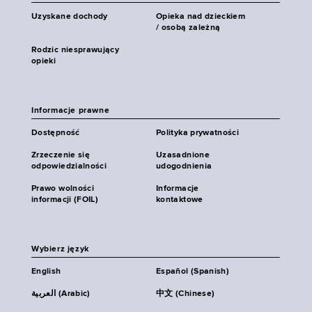
Uzyskane dochody
Opieka nad dzieckiem
/ osobą zależną
Rodzic niesprawujący
opieki
Informacje prawne
Dostępność
Polityka prywatności
Zrzeczenie się
Uzasadnione
odpowiedzialności
udogodnienia
Prawo wolności
Informacje
informacji (FOIL)
kontaktowe
Wybierz język
English
Español (Spanish)
العربية (Arabic)
中文 (Chinese)