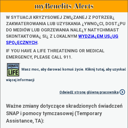
myBenefits Alerts
W SYTUACJI KRYZYSOWEJ ZWI¿ZANEJ Z POTRZEB¿
ZAKWATEROWANIA LUB UZYSKANIA ¿YWNO¿CI, DOST¿PU
DO MEDIÓW LUB OGRZEWANIA NALE¿Y NATYCHMIAST
SKONTAKTOWA¿ SI¿ Z LOKALNYM
WYDZIA¿EM US¿UG
SPO¿ECZNYCH
.
IF YOU HAVE A LIFE THREATENING OR MEDICAL
EMERGENCY, PLEASE CALL 911.
Masz moc, aby darować komuś życie. Kliknij tutaj, aby uzyskać
więcej informacji
Odwiedź stronę główną pracownika
Ważne zmiany dotyczące skradzionych świadczeń
SNAP i pomocy tymczasowej (Temporary
Assistance, TA):