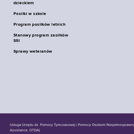
dzieckiem
Posiłki w szkole
Program posiłków letnich
Stanowy program zasiłków
SSI
Sprawy weteranów
Usługa Urzędu ds. Pomocy Tymczasowej i Pomocy Osobom Niepełnosprawnym S
Assistance, OTDA)