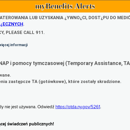
myBenefits Alerts
ATEROWANIA LUB UZYSKANIA ¿YWNO¿CI, DOST¿PU DO MED
O¿ECZNYCH
.
Y, PLEASE CALL 911.
więcej informacji
NAP i pomocy tymczasowej (Temporary Assistance, TA
wane.
ia zastępcze TA (gotówkowe), które zostały skradzione.
gdy nie jest używana. Odwiedź
https://otda.ny.gov/5261
.
cej świadczeń publicznych!