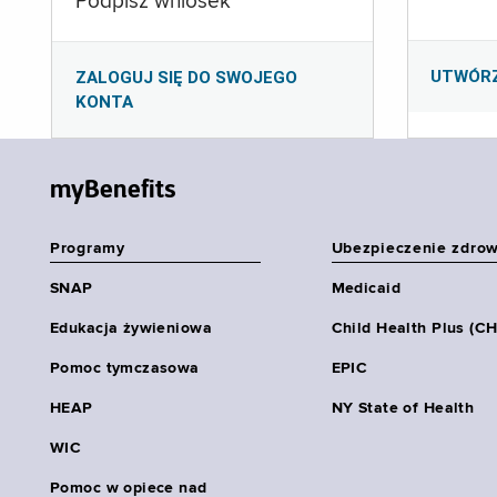
Podpisz wniosek
UTWÓR
ZALOGUJ SIĘ DO SWOJEGO
KONTA
myBenefits
Programy
Ubezpieczenie zdro
SNAP
Medicaid
Edukacja żywieniowa
Child Health Plus (C
Pomoc tymczasowa
EPIC
HEAP
NY State of Health
WIC
Pomoc w opiece nad