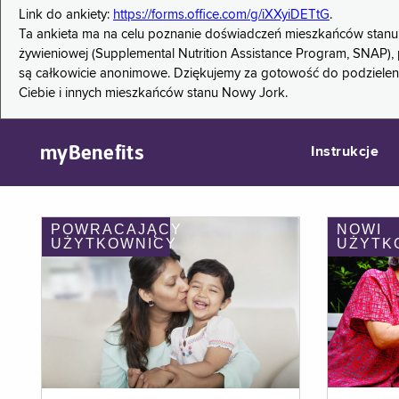
Link do ankiety:
https://forms.office.com/g/iXXyiDETtG
.
Ta ankieta ma na celu poznanie doświadczeń mieszkańców stanu
żywieniowej (Supplemental Nutrition Assistance Program, SNAP), 
są całkowicie anonimowe. Dziękujemy za gotowość do podzieleni
Ciebie i innych mieszkańców stanu Nowy Jork.
myBenefits
Instrukcje
POWRACAJĄCY
NOWI
UŻYTKOWNICY
UŻYTK