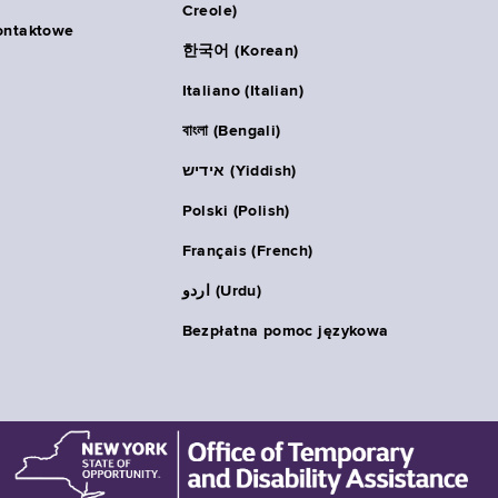
Creole)
ontaktowe
한국어 (Korean)
Italiano (Italian)
বাংলা (Bengali)
אידיש (Yiddish)
Polski (Polish)
Français (French)
اردو (Urdu)
Bezpłatna pomoc językowa