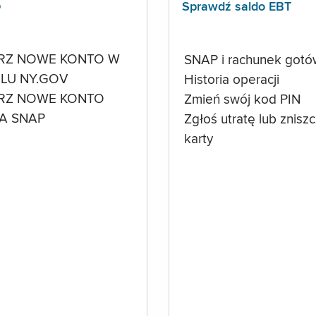
p
Sprawdź saldo EBT
RZ NOWE KONTO W
SNAP i rachunek got
LU NY.GOV
Historia operacji
RZ NOWE KONTO
Zmień swój kod PIN
A SNAP
Zgłoś utratę lub znisz
karty