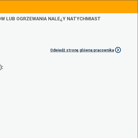
IÓW LUB OGRZEWANIA NALE¿Y NATYCHMIAST
Odwiedź stronę główną pracownika
):