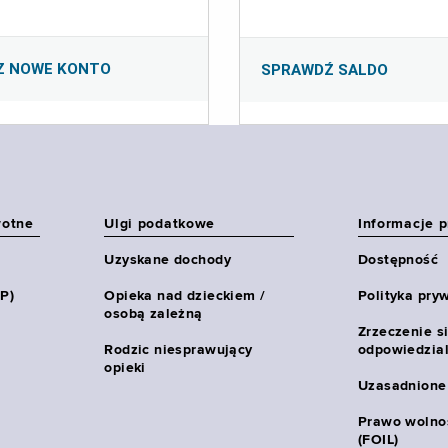
Z NOWE KONTO
SPRAWDŹ SALDO
wotne
Ulgi podatkowe
Informacje 
Uzyskane dochody
Dostępność
HP)
Opieka nad dzieckiem /
Polityka pry
osobą zależną
Zrzeczenie s
Rodzic niesprawujący
odpowiedzial
opieki
Uzasadnione
Prawo wolnoś
(FOIL)