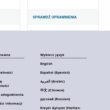
SPRAWDŹ UPRAWNIENIA
prawne
Wybierz język
English
watności
Español (Spanish)
ię
العربية (Arabic)
ności
中文 (Chinese)
 udogodnienia
русский (Russian)
ci informacji
Kreyòl Ayisyen (Haitian-