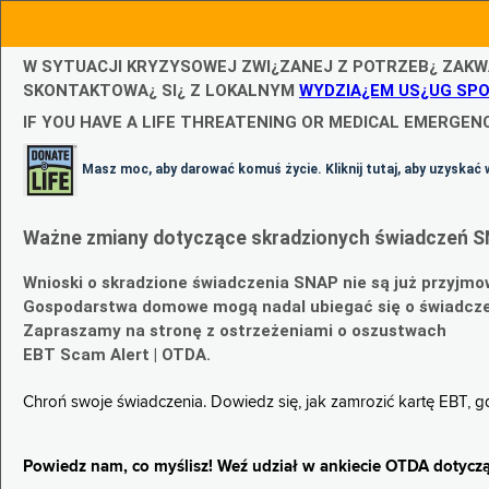
W SYTUACJI KRYZYSOWEJ ZWI¿ZANEJ Z POTRZEB¿ ZAKW
SKONTAKTOWA¿ SI¿ Z LOKALNYM
WYDZIA¿EM US¿UG SP
IF YOU HAVE A LIFE THREATENING OR MEDICAL EMERGENC
Masz moc, aby darować komuś życie. Kliknij tutaj, aby uzyskać 
Ważne zmiany dotyczące skradzionych świadczeń S
Wnioski o skradzione świadczenia SNAP nie są już przyjmo
Gospodarstwa domowe mogą nadal ubiegać się o świadczen
Zapraszamy na stronę z ostrzeżeniami o oszustwach
EBT Scam Alert | OTDA.
Chroń swoje świadczenia. Dowiedz się, jak zamrozić kartę EBT, 
Powiedz nam, co myślisz! Weź udział w ankiecie OTDA dotyczą