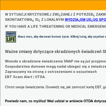
W SYTUACJI KRYZYSOWEJ ZWI¿ZANEJ Z POTRZEB¿ ZAKW
SKONTAKTOWA¿ SI¿ Z LOKALNYM
WYDZIA¿EM US¿UG SP
IF YOU HAVE A LIFE THREATENING OR MEDICAL EMERGENC
Masz moc, aby darować komuś życie. Kliknij tutaj, aby uzyskać 
Ważne zmiany dotyczące skradzionych świadczeń S
Wnioski o skradzione świadczenia SNAP nie są już przyjmo
Gospodarstwa domowe mogą nadal ubiegać się o świadczen
Zapraszamy na stronę z ostrzeżeniami o oszustwach
EBT Scam Alert | OTDA.
Chroń swoje świadczenia. Dowiedz się, jak zamrozić kartę EBT, 
Powiedz nam, co myślisz! Weź udział w ankiecie OTDA dotyczą