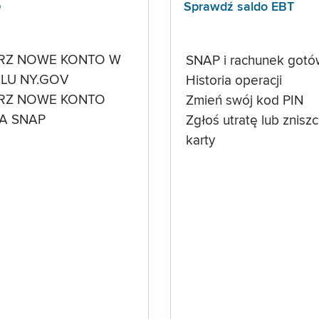
p
Sprawdź saldo EBT
RZ NOWE KONTO W
SNAP i rachunek got
LU NY.GOV
Historia operacji
RZ NOWE KONTO
Zmień swój kod PIN
A SNAP
Zgłoś utratę lub znisz
karty