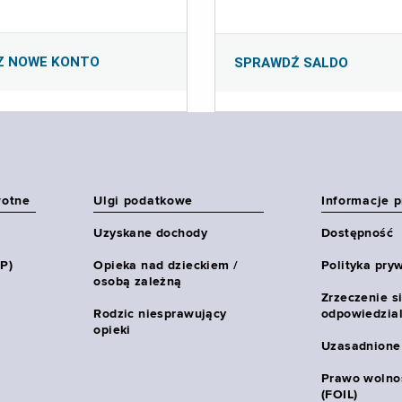
Z NOWE KONTO
SPRAWDŹ SALDO
wotne
Ulgi podatkowe
Informacje 
Uzyskane dochody
Dostępność
HP)
Opieka nad dzieckiem /
Polityka pry
osobą zależną
Zrzeczenie s
Rodzic niesprawujący
odpowiedzial
opieki
Uzasadnione
Prawo wolnoś
(FOIL)