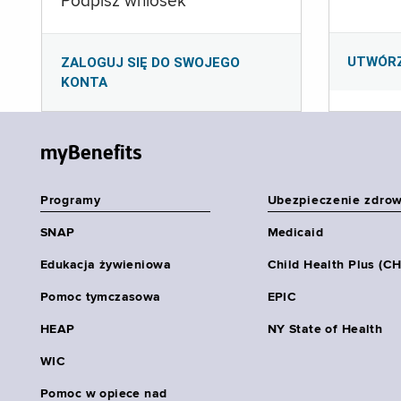
Podpisz wniosek
UTWÓR
ZALOGUJ SIĘ DO SWOJEGO
KONTA
myBenefits
Programy
Ubezpieczenie zdro
SNAP
Medicaid
Edukacja żywieniowa
Child Health Plus (C
Pomoc tymczasowa
EPIC
HEAP
NY State of Health
WIC
Pomoc w opiece nad