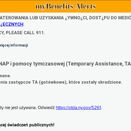
myBenefits Alerts
ATEROWANIA LUB UZYSKANIA ¿YWNO¿CI, DOST¿PU DO MED
O¿ECZNYCH
.
Y, PLEASE CALL 911.
więcej informacji
NAP i pomocy tymczasowej (Temporary Assistance, TA
wane.
ia zastępcze TA (gotówkowe), które zostały skradzione.
gdy nie jest używana. Odwiedź
https://otda.ny.gov/5261
.
cej świadczeń publicznych!