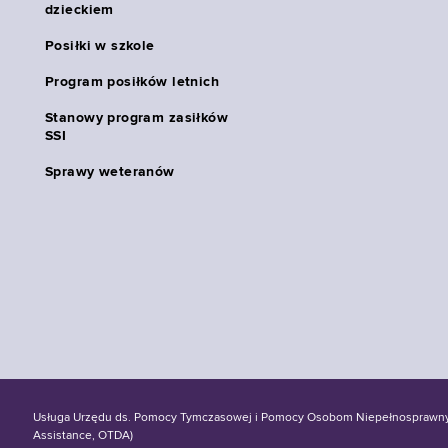
dzieckiem
Posiłki w szkole
Program posiłków letnich
Stanowy program zasiłków
SSI
Sprawy weteranów
Usługa Urzędu ds. Pomocy Tymczasowej i Pomocy Osobom Niepełnosprawnym S
Assistance, OTDA)