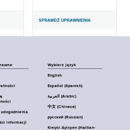
SPRAWDŹ UPRAWNIENIA
prawne
Wybierz język
English
watności
Español (Spanish)
ię
العربية (Arabic)
ności
中文 (Chinese)
 udogodnienia
русский (Russian)
ci informacji
Kreyòl Ayisyen (Haitian-