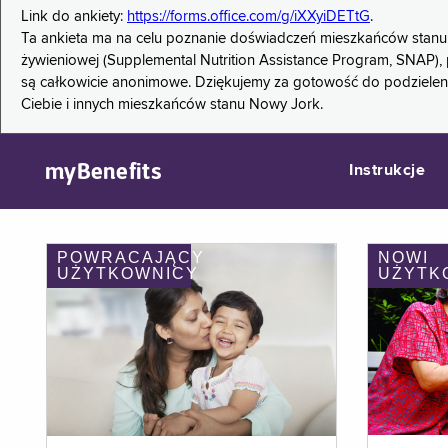
Link do ankiety:
https://forms.office.com/g/iXXyiDETtG
.
Ta ankieta ma na celu poznanie doświadczeń mieszkańców stanu
żywieniowej (Supplemental Nutrition Assistance Program, SNAP), 
są całkowicie anonimowe. Dziękujemy za gotowość do podzieleni
Ciebie i innych mieszkańców stanu Nowy Jork.
myBenefits
Instrukcje
POWRACAJĄCY
NOWI
UŻYTKOWNICY
UŻYTK