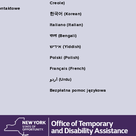
Creole)
ontaktowe
한국어 (Korean)
Italiano (Italian)
বাংলা (Bengali)
אידיש (Yiddish)
Polski (Polish)
Français (French)
اردو (Urdu)
Bezpłatna pomoc językowa