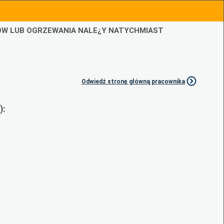
IÓW LUB OGRZEWANIA NALE¿Y NATYCHMIAST
Odwiedź stronę główną pracownika
):