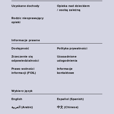
Uzyskane dochody
Opieka nad dzieckiem
/ osobą zależną
Rodzic niesprawujący
opieki
Informacje prawne
Dostępność
Polityka prywatności
Zrzeczenie się
Uzasadnione
odpowiedzialności
udogodnienia
Prawo wolności
Informacje
informacji (FOIL)
kontaktowe
Wybierz język
English
Español (Spanish)
العربية (Arabic)
中文 (Chinese)