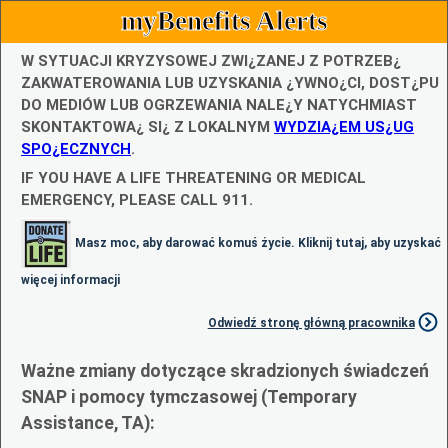
myBenefits Alerts
W SYTUACJI KRYZYSOWEJ ZWI¿ZANEJ Z POTRZEB¿
ZAKWATEROWANIA LUB UZYSKANIA ¿YWNO¿CI, DOST¿PU
DO MEDIÓW LUB OGRZEWANIA NALE¿Y NATYCHMIAST
SKONTAKTOWA¿ SI¿ Z LOKALNYM
WYDZIA¿EM US¿UG
SPO¿ECZNYCH
.
IF YOU HAVE A LIFE THREATENING OR MEDICAL
EMERGENCY, PLEASE CALL 911.
Masz moc, aby darować komuś życie. Kliknij tutaj, aby uzyskać
więcej informacji
Odwiedź stronę główną pracownika
Ważne zmiany dotyczące skradzionych świadczeń
SNAP i pomocy tymczasowej (Temporary
Assistance, TA):