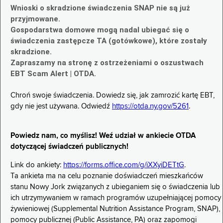
Wnioski o skradzione świadczenia SNAP nie są już
przyjmowane.
Gospodarstwa domowe mogą nadal ubiegać się o
świadczenia zastępcze TA (gotówkowe), które zostały
skradzione.
Zapraszamy na stronę z ostrzeżeniami o oszustwach
EBT Scam Alert | OTDA.
Chroń swoje świadczenia. Dowiedz się, jak zamrozić kartę EBT,
gdy nie jest używana. Odwiedź
https://otda.ny.gov/5261
.
Powiedz nam, co myślisz! Weź udział w ankiecie OTDA
dotyczącej świadczeń publicznych!
Link do ankiety:
https://forms.office.com/g/iXXyiDETtG
.
Ta ankieta ma na celu poznanie doświadczeń mieszkańców
stanu Nowy Jork związanych z ubieganiem się o świadczenia lub
ich utrzymywaniem w ramach programów uzupełniającej pomocy
żywieniowej (Supplemental Nutrition Assistance Program, SNAP),
pomocy publicznej (Public Assistance, PA) oraz zapomogi