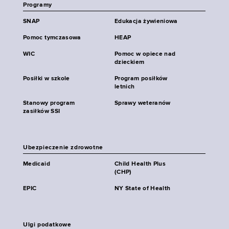
Programy
SNAP
Edukacja żywieniowa
Pomoc tymczasowa
HEAP
WIC
Pomoc w opiece nad
dzieckiem
Posiłki w szkole
Program posiłków
letnich
Stanowy program
Sprawy weteranów
zasiłków SSI
Ubezpieczenie zdrowotne
Medicaid
Child Health Plus
(CHP)
EPIC
NY State of Health
Ulgi podatkowe