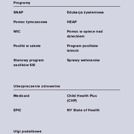
Programy
SNAP
Edukacja żywieniowa
Pomoc tymczasowa
HEAP
WIC
Pomoc w opiece nad
dzieckiem
Posiłki w szkole
Program posiłków
letnich
Stanowy program
Sprawy weteranów
zasiłków SSI
Ubezpieczenie zdrowotne
Medicaid
Child Health Plus
(CHP)
EPIC
NY State of Health
Ulgi podatkowe