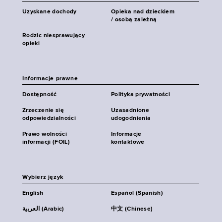
Uzyskane dochody
Opieka nad dzieckiem
/ osobą zależną
Rodzic niesprawujący
opieki
Informacje prawne
Dostępność
Polityka prywatności
Zrzeczenie się
Uzasadnione
odpowiedzialności
udogodnienia
Prawo wolności
Informacje
informacji (FOIL)
kontaktowe
Wybierz język
English
Español (Spanish)
العربية (Arabic)
中文 (Chinese)