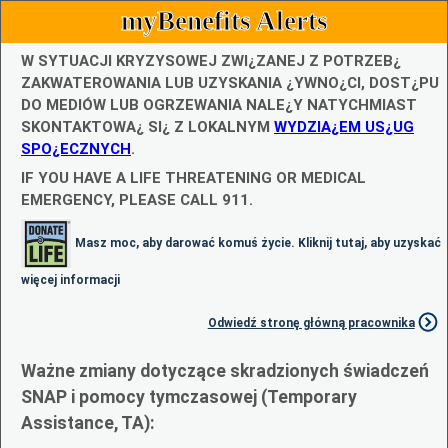
myBenefits Alerts
W SYTUACJI KRYZYSOWEJ ZWI¿ZANEJ Z POTRZEB¿
ZAKWATEROWANIA LUB UZYSKANIA ¿YWNO¿CI, DOST¿PU
DO MEDIÓW LUB OGRZEWANIA NALE¿Y NATYCHMIAST
SKONTAKTOWA¿ SI¿ Z LOKALNYM
WYDZIA¿EM US¿UG
SPO¿ECZNYCH
.
IF YOU HAVE A LIFE THREATENING OR MEDICAL
EMERGENCY, PLEASE CALL 911.
Masz moc, aby darować komuś życie. Kliknij tutaj, aby uzyskać
więcej informacji
Odwiedź stronę główną pracownika
Ważne zmiany dotyczące skradzionych świadczeń
SNAP i pomocy tymczasowej (Temporary
Assistance, TA):