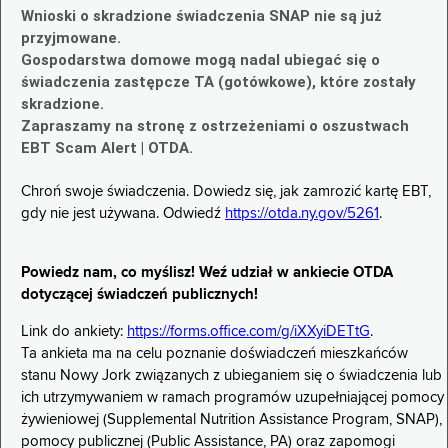
Wnioski o skradzione świadczenia SNAP nie są już
przyjmowane.
Gospodarstwa domowe mogą nadal ubiegać się o
świadczenia zastępcze TA (gotówkowe), które zostały
skradzione.
Zapraszamy na stronę z ostrzeżeniami o oszustwach
EBT Scam Alert | OTDA.
Chroń swoje świadczenia. Dowiedz się, jak zamrozić kartę EBT,
gdy nie jest używana. Odwiedź
https://otda.ny.gov/5261
.
Powiedz nam, co myślisz! Weź udział w ankiecie OTDA
dotyczącej świadczeń publicznych!
Link do ankiety:
https://forms.office.com/g/iXXyiDETtG
.
Ta ankieta ma na celu poznanie doświadczeń mieszkańców
stanu Nowy Jork związanych z ubieganiem się o świadczenia lub
ich utrzymywaniem w ramach programów uzupełniającej pomocy
żywieniowej (Supplemental Nutrition Assistance Program, SNAP),
pomocy publicznej (Public Assistance, PA) oraz zapomogi