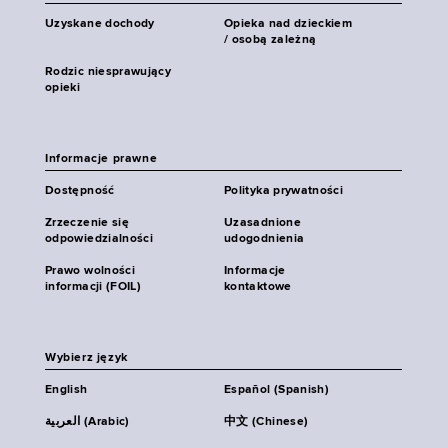
Uzyskane dochody
Opieka nad dzieckiem
/ osobą zależną
Rodzic niesprawujący
opieki
Informacje prawne
Dostępność
Polityka prywatności
Zrzeczenie się
Uzasadnione
odpowiedzialności
udogodnienia
Prawo wolności
Informacje
informacji (FOIL)
kontaktowe
Wybierz język
English
Español (Spanish)
العربية (Arabic)
中文 (Chinese)