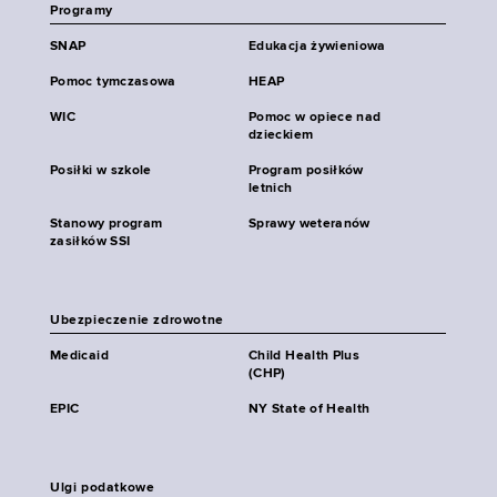
Programy
SNAP
Edukacja żywieniowa
Pomoc tymczasowa
HEAP
WIC
Pomoc w opiece nad
dzieckiem
Posiłki w szkole
Program posiłków
letnich
Stanowy program
Sprawy weteranów
zasiłków SSI
Ubezpieczenie zdrowotne
Medicaid
Child Health Plus
(CHP)
EPIC
NY State of Health
Ulgi podatkowe