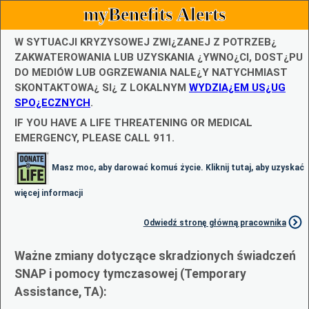
myBenefits Alerts
W SYTUACJI KRYZYSOWEJ ZWI¿ZANEJ Z POTRZEB¿
ZAKWATEROWANIA LUB UZYSKANIA ¿YWNO¿CI, DOST¿PU
DO MEDIÓW LUB OGRZEWANIA NALE¿Y NATYCHMIAST
SKONTAKTOWA¿ SI¿ Z LOKALNYM
WYDZIA¿EM US¿UG
SPO¿ECZNYCH
.
IF YOU HAVE A LIFE THREATENING OR MEDICAL
EMERGENCY, PLEASE CALL 911.
Masz moc, aby darować komuś życie. Kliknij tutaj, aby uzyskać
więcej informacji
Odwiedź stronę główną pracownika
Ważne zmiany dotyczące skradzionych świadczeń
SNAP i pomocy tymczasowej (Temporary
Assistance, TA):