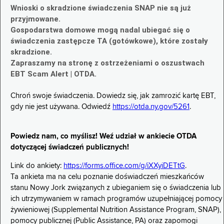
Wnioski o skradzione świadczenia SNAP nie są już
przyjmowane.
Gospodarstwa domowe mogą nadal ubiegać się o
świadczenia zastępcze TA (gotówkowe), które zostały
skradzione.
Zapraszamy na stronę z ostrzeżeniami o oszustwach
EBT Scam Alert | OTDA.
Chroń swoje świadczenia. Dowiedz się, jak zamrozić kartę EBT,
gdy nie jest używana. Odwiedź
https://otda.ny.gov/5261
.
Powiedz nam, co myślisz! Weź udział w ankiecie OTDA
dotyczącej świadczeń publicznych!
Link do ankiety:
https://forms.office.com/g/iXXyiDETtG
.
Ta ankieta ma na celu poznanie doświadczeń mieszkańców
stanu Nowy Jork związanych z ubieganiem się o świadczenia lub
ich utrzymywaniem w ramach programów uzupełniającej pomocy
żywieniowej (Supplemental Nutrition Assistance Program, SNAP),
pomocy publicznej (Public Assistance, PA) oraz zapomogi