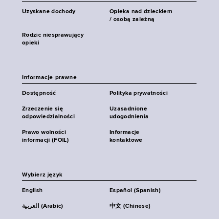
Uzyskane dochody
Opieka nad dzieckiem
/ osobą zależną
Rodzic niesprawujący
opieki
Informacje prawne
Dostępność
Polityka prywatności
Zrzeczenie się
Uzasadnione
odpowiedzialności
udogodnienia
Prawo wolności
Informacje
informacji (FOIL)
kontaktowe
Wybierz język
English
Español (Spanish)
العربية (Arabic)
中文 (Chinese)