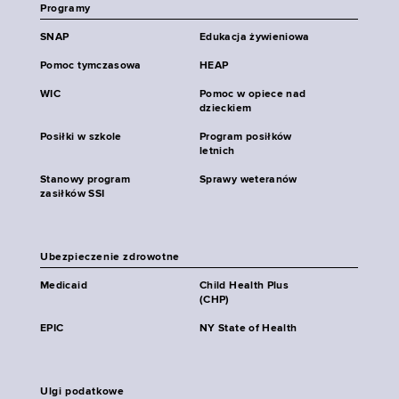
Programy
SNAP
Edukacja żywieniowa
Pomoc tymczasowa
HEAP
WIC
Pomoc w opiece nad
dzieckiem
Posiłki w szkole
Program posiłków
letnich
Stanowy program
Sprawy weteranów
zasiłków SSI
Ubezpieczenie zdrowotne
Medicaid
Child Health Plus
(CHP)
EPIC
NY State of Health
Ulgi podatkowe