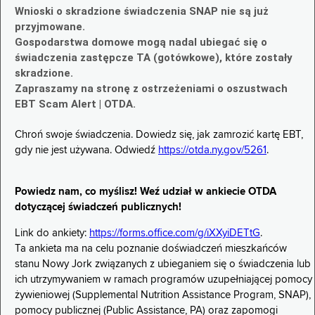
Wnioski o skradzione świadczenia SNAP nie są już
przyjmowane.
Gospodarstwa domowe mogą nadal ubiegać się o
świadczenia zastępcze TA (gotówkowe), które zostały
skradzione.
Zapraszamy na stronę z ostrzeżeniami o oszustwach
EBT Scam Alert | OTDA.
Chroń swoje świadczenia. Dowiedz się, jak zamrozić kartę EBT,
gdy nie jest używana. Odwiedź
https://otda.ny.gov/5261
.
Powiedz nam, co myślisz! Weź udział w ankiecie OTDA
dotyczącej świadczeń publicznych!
Link do ankiety:
https://forms.office.com/g/iXXyiDETtG
.
Ta ankieta ma na celu poznanie doświadczeń mieszkańców
stanu Nowy Jork związanych z ubieganiem się o świadczenia lub
ich utrzymywaniem w ramach programów uzupełniającej pomocy
żywieniowej (Supplemental Nutrition Assistance Program, SNAP),
pomocy publicznej (Public Assistance, PA) oraz zapomogi