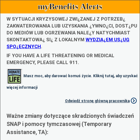
myBenefits Alerts
W SYTUACJI KRYZYSOWEJ ZWI¿ZANEJ Z POTRZEB¿
ZAKWATEROWANIA LUB UZYSKANIA ¿YWNO¿CI, DOST¿PU
DO MEDIÓW LUB OGRZEWANIA NALE¿Y NATYCHMIAST
SKONTAKTOWA¿ SI¿ Z LOKALNYM
WYDZIA¿EM US¿UG
SPO¿ECZNYCH
.
IF YOU HAVE A LIFE THREATENING OR MEDICAL
EMERGENCY, PLEASE CALL 911.
Masz moc, aby darować komuś życie. Kliknij tutaj, aby uzyskać
więcej informacji
Odwiedź stronę główną pracownika
Ważne zmiany dotyczące skradzionych świadczeń
SNAP i pomocy tymczasowej (Temporary
Assistance, TA):