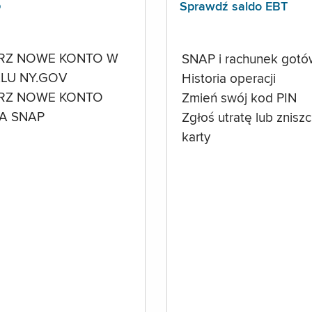
p
Sprawdź saldo EBT
RZ NOWE KONTO W
SNAP i rachunek got
LU NY.GOV
Historia operacji
RZ NOWE KONTO
Zmień swój kod PIN
A SNAP
Zgłoś utratę lub znisz
karty