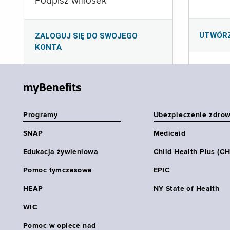
Podpisz wniosek
UTWÓR
ZALOGUJ SIĘ DO SWOJEGO
KONTA
myBenefits
Programy
Ubezpieczenie zdro
SNAP
Medicaid
Edukacja żywieniowa
Child Health Plus (C
Pomoc tymczasowa
EPIC
HEAP
NY State of Health
WIC
Pomoc w opiece nad