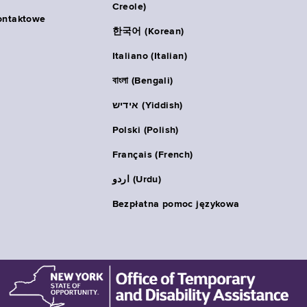
Creole)
ontaktowe
한국어 (Korean)
Italiano (Italian)
বাংলা (Bengali)
אידיש (Yiddish)
Polski (Polish)
Français (French)
اردو (Urdu)
Bezpłatna pomoc językowa