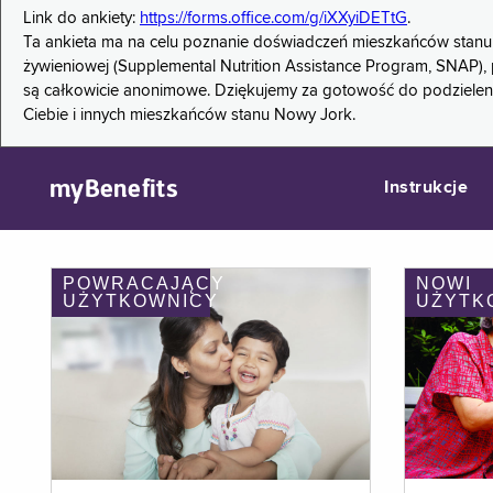
Link do ankiety:
https://forms.office.com/g/iXXyiDETtG
.
Ta ankieta ma na celu poznanie doświadczeń mieszkańców stanu
żywieniowej (Supplemental Nutrition Assistance Program, SNAP), 
są całkowicie anonimowe. Dziękujemy za gotowość do podzieleni
Ciebie i innych mieszkańców stanu Nowy Jork.
myBenefits
Instrukcje
POWRACAJĄCY
NOWI
UŻYTKOWNICY
UŻYTK