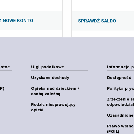
Z NOWE KONTO
SPRAWDŹ SALDO
wotne
Ulgi podatkowe
Informacje 
Uzyskane dochody
Dostępność
HP)
Opieka nad dzieckiem /
Polityka pry
osobą zależną
Zrzeczenie s
Rodzic niesprawujący
odpowiedzial
opieki
Uzasadnione
Prawo wolnoś
(FOIL)