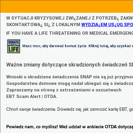
W SYTUACJI KRYZYSOWEJ ZWI¿ZANEJ Z POTRZEB¿ ZAKW
SKONTAKTOWA¿ SI¿ Z LOKALNYM
WYDZIA¿EM US¿UG SP
IF YOU HAVE A LIFE THREATENING OR MEDICAL EMERGENC
Masz moc, aby darować komuś życie. Kliknij tutaj, aby uzyskać 
Ważne zmiany dotyczące skradzionych świadczeń S
Wnioski o skradzione świadczenia SNAP nie są już przyjmo
Gospodarstwa domowe mogą nadal ubiegać się o świadczen
Zapraszamy na stronę z ostrzeżeniami o oszustwach
EBT Scam Alert | OTDA.
Chroń swoje świadczenia. Dowiedz się, jak zamrozić kartę EBT, 
Powiedz nam, co myślisz! Weź udział w ankiecie OTDA dotyczą