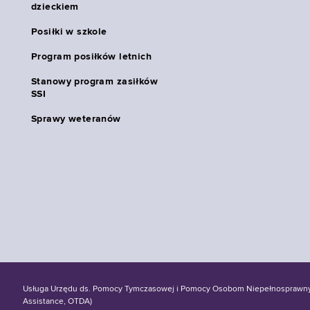
dzieckiem
Posiłki w szkole
Program posiłków letnich
Stanowy program zasiłków
SSI
Sprawy weteranów
Usługa Urzędu ds. Pomocy Tymczasowej i Pomocy Osobom Niepełnosprawnym S
Assistance, OTDA)