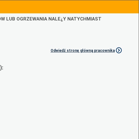
IÓW LUB OGRZEWANIA NALE¿Y NATYCHMIAST
Odwiedź stronę główną pracownika
):