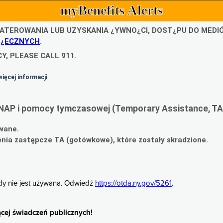
myBenefits Alerts
ATEROWANIA LUB UZYSKANIA ¿YWNO¿CI, DOST¿PU DO MED
O¿ECZNYCH
.
Y, PLEASE CALL 911.
więcej informacji
NAP i pomocy tymczasowej (Temporary Assistance, TA
wane.
ia zastępcze TA (gotówkowe), które zostały skradzione.
gdy nie jest używana. Odwiedź
https://otda.ny.gov/5261
.
cej świadczeń publicznych!