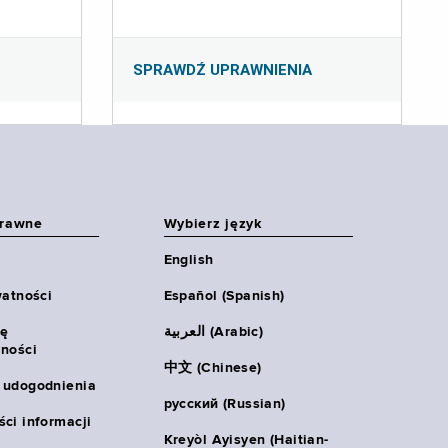
SPRAWDŹ UPRAWNIENIA
prawne
Wybierz język
English
watności
Español (Spanish)
ię
العربية (Arabic)
ności
中文 (Chinese)
 udogodnienia
русский (Russian)
ci informacji
Kreyòl Ayisyen (Haitian-