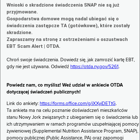
Wnioski o skradzione świadczenia SNAP nie są już
przyjmowane.
Gospodarstwa domowe mogą nadal ubiegać się o
świadczenia zastępcze TA (gotówkowe), które zostały
skradzione.
Zapraszamy na stronę z ostrzeżeniami o oszustwach
EBT Scam Alert | OTDA.
Chroń swoje świadczenia. Dowiedz się, jak zamrozić kartę EBT,
gdy nie jest używana. Odwiedź
https://otda.ny.gov/5261
.
Powiedz nam, co myślisz! Weź udział w ankiecie OTDA
dotyczącej świadczeń publicznych!
Link do ankiety:
https://forms.office.com/g/iXXyiDETtG
.
Ta ankieta ma na celu poznanie doświadczeń mieszkańców
stanu Nowy Jork związanych z ubieganiem się o świadczenia lub
ich utrzymywaniem w ramach programów uzupełniającej pomocy
żywieniowej (Supplemental Nutrition Assistance Program, SNAP),
pomocy publicznej (Public Assistance, PA) oraz zapomogi