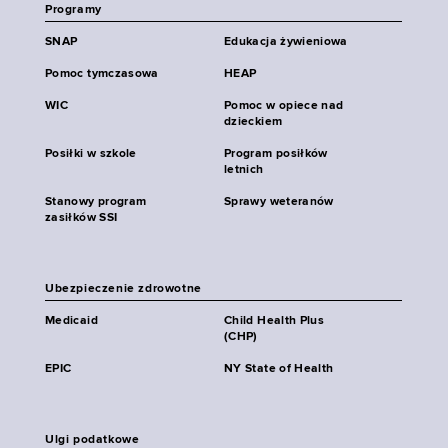
Programy
SNAP
Edukacja żywieniowa
Pomoc tymczasowa
HEAP
WIC
Pomoc w opiece nad
dzieckiem
Posiłki w szkole
Program posiłków
letnich
Stanowy program
Sprawy weteranów
zasiłków SSI
Ubezpieczenie zdrowotne
Medicaid
Child Health Plus
(CHP)
EPIC
NY State of Health
Ulgi podatkowe