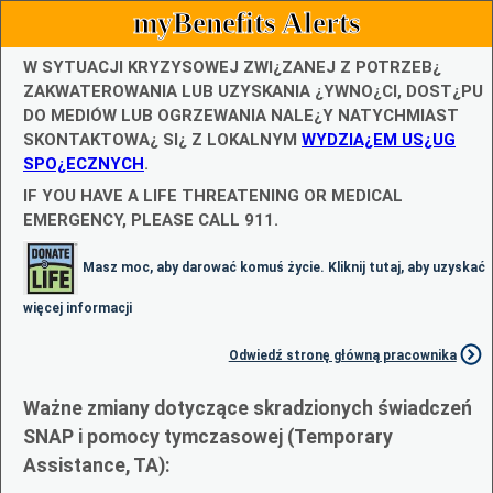
myBenefits Alerts
W SYTUACJI KRYZYSOWEJ ZWI¿ZANEJ Z POTRZEB¿
ZAKWATEROWANIA LUB UZYSKANIA ¿YWNO¿CI, DOST¿PU
DO MEDIÓW LUB OGRZEWANIA NALE¿Y NATYCHMIAST
SKONTAKTOWA¿ SI¿ Z LOKALNYM
WYDZIA¿EM US¿UG
SPO¿ECZNYCH
.
IF YOU HAVE A LIFE THREATENING OR MEDICAL
EMERGENCY, PLEASE CALL 911.
Masz moc, aby darować komuś życie. Kliknij tutaj, aby uzyskać
więcej informacji
Odwiedź stronę główną pracownika
Ważne zmiany dotyczące skradzionych świadczeń
SNAP i pomocy tymczasowej (Temporary
Assistance, TA):