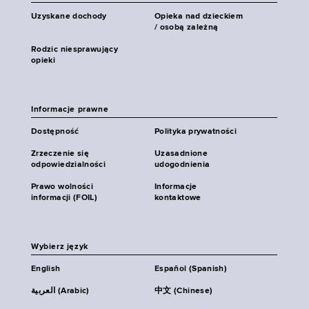
Uzyskane dochody
Opieka nad dzieckiem
/ osobą zależną
Rodzic niesprawujący
opieki
Informacje prawne
Dostępność
Polityka prywatności
Zrzeczenie się
Uzasadnione
odpowiedzialności
udogodnienia
Prawo wolności
Informacje
informacji (FOIL)
kontaktowe
Wybierz język
English
Español (Spanish)
العربية (Arabic)
中文 (Chinese)