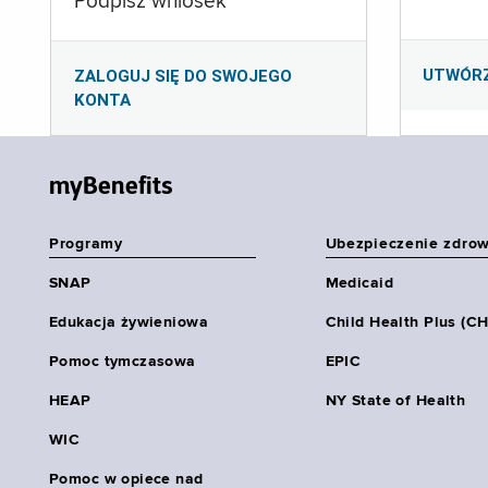
Podpisz wniosek
UTWÓR
ZALOGUJ SIĘ DO SWOJEGO
KONTA
myBenefits
Programy
Ubezpieczenie zdro
SNAP
Medicaid
Edukacja żywieniowa
Child Health Plus (C
Pomoc tymczasowa
EPIC
HEAP
NY State of Health
WIC
Pomoc w opiece nad