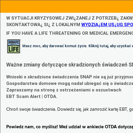
W SYTUACJI KRYZYSOWEJ ZWI¿ZANEJ Z POTRZEB¿ ZAKW
SKONTAKTOWA¿ SI¿ Z LOKALNYM
WYDZIA¿EM US¿UG SP
IF YOU HAVE A LIFE THREATENING OR MEDICAL EMERGENC
Masz moc, aby darować komuś życie. Kliknij tutaj, aby uzyskać 
Ważne zmiany dotyczące skradzionych świadczeń S
Wnioski o skradzione świadczenia SNAP nie są już przyjmo
Gospodarstwa domowe mogą nadal ubiegać się o świadczen
Zapraszamy na stronę z ostrzeżeniami o oszustwach
EBT Scam Alert | OTDA.
Chroń swoje świadczenia. Dowiedz się, jak zamrozić kartę EBT, 
Powiedz nam, co myślisz! Weź udział w ankiecie OTDA dotyczą