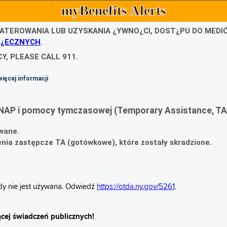
myBenefits Alerts
ATEROWANIA LUB UZYSKANIA ¿YWNO¿CI, DOST¿PU DO MED
O¿ECZNYCH
.
Y, PLEASE CALL 911.
więcej informacji
NAP i pomocy tymczasowej (Temporary Assistance, TA
wane.
ia zastępcze TA (gotówkowe), które zostały skradzione.
gdy nie jest używana. Odwiedź
https://otda.ny.gov/5261
.
cej świadczeń publicznych!