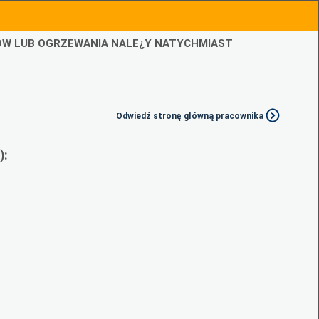
IÓW LUB OGRZEWANIA NALE¿Y NATYCHMIAST
Odwiedź stronę główną pracownika
):