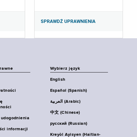
SPRAWDŹ UPRAWNIENIA
prawne
Wybierz język
English
watności
Español (Spanish)
ię
العربية (Arabic)
ności
中文 (Chinese)
 udogodnienia
русский (Russian)
ci informacji
Kreyòl Ayisyen (Haitian-