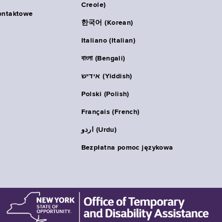
Creole)
ontaktowe
한국어 (Korean)
Italiano (Italian)
বাংলা (Bengali)
אידיש (Yiddish)
Polski (Polish)
Français (French)
اردو (Urdu)
Bezpłatna pomoc językowa