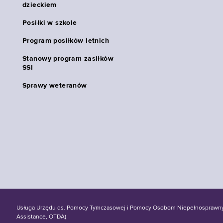
dzieckiem
Posiłki w szkole
Program posiłków letnich
Stanowy program zasiłków
SSI
Sprawy weteranów
Usługa Urzędu ds. Pomocy Tymczasowej i Pomocy Osobom Niepełnosprawnym S
Assistance, OTDA)