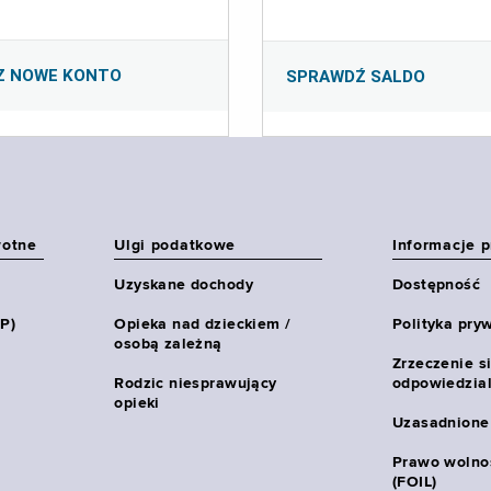
Z NOWE KONTO
SPRAWDŹ SALDO
wotne
Ulgi podatkowe
Informacje 
Uzyskane dochody
Dostępność
HP)
Opieka nad dzieckiem /
Polityka pry
osobą zależną
Zrzeczenie s
Rodzic niesprawujący
odpowiedzial
opieki
Uzasadnione
Prawo wolnoś
(FOIL)