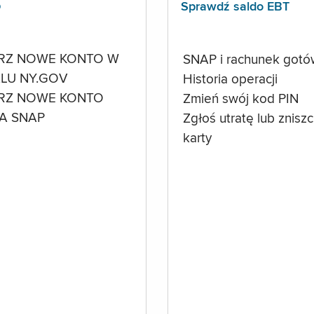
p
Sprawdź saldo EBT
RZ NOWE KONTO W
SNAP i rachunek got
LU NY.GOV
Historia operacji
RZ NOWE KONTO
Zmień swój kod PIN
A SNAP
Zgłoś utratę lub znisz
karty