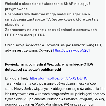
Wnioski o skradzione świadczenia SNAP nie są już
przyjmowane.
Gospodarstwa domowe mogą nadal ubiegać się o
świadczenia zastępcze TA (gotówkowe), które zostały
skradzione.
Zapraszamy na stronę z ostrzeżeniami o oszustwach
EBT Scam Alert | OTDA.
Chroń swoje świadczenia. Dowiedz się, jak zamrozić kartę EBT,
gdy nie jest używana. Odwiedź
https://otda.ny.gov/5261
.
Powiedz nam, co myślisz! Weź udział w ankiecie OTDA
dotyczącej świadczeń publicznych!
Link do ankiety:
https://forms.office.com/g/iXXyiDETtG
.
Ta ankieta ma na celu poznanie doświadczeń mieszkańców
stanu Nowy Jork związanych z ubieganiem się o świadczenia lub
ich utrzymywaniem w ramach programów uzupełniającej pomocy
żywieniowej (Supplemental Nutrition Assistance Program, SNAP),
pomocy publicznej (Public Assistance, PA) oraz zapomogi