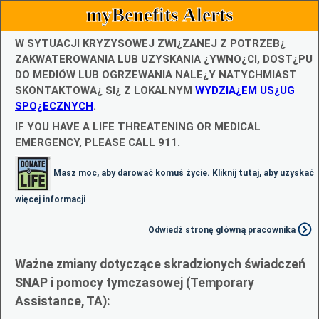
myBenefits Alerts
W SYTUACJI KRYZYSOWEJ ZWI¿ZANEJ Z POTRZEB¿
ZAKWATEROWANIA LUB UZYSKANIA ¿YWNO¿CI, DOST¿PU
DO MEDIÓW LUB OGRZEWANIA NALE¿Y NATYCHMIAST
SKONTAKTOWA¿ SI¿ Z LOKALNYM
WYDZIA¿EM US¿UG
SPO¿ECZNYCH
.
IF YOU HAVE A LIFE THREATENING OR MEDICAL
EMERGENCY, PLEASE CALL 911.
Masz moc, aby darować komuś życie. Kliknij tutaj, aby uzyskać
więcej informacji
Odwiedź stronę główną pracownika
Ważne zmiany dotyczące skradzionych świadczeń
SNAP i pomocy tymczasowej (Temporary
Assistance, TA):