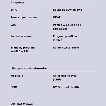
Programy
SNAP
Edukacja żywieniowa
Pomoc tymczasowa
HEAP
WIC
Pomoc w opiece nad
dzieckiem
Posiłki w szkole
Program posiłków
letnich
Stanowy program
Sprawy weteranów
zasiłków SSI
Ubezpieczenie zdrowotne
Medicaid
Child Health Plus
(CHP)
EPIC
NY State of Health
Ulgi podatkowe