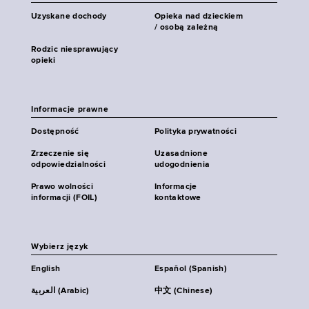
Uzyskane dochody
Opieka nad dzieckiem
/ osobą zależną
Rodzic niesprawujący
opieki
Informacje prawne
Dostępność
Polityka prywatności
Zrzeczenie się
Uzasadnione
odpowiedzialności
udogodnienia
Prawo wolności
Informacje
informacji (FOIL)
kontaktowe
Wybierz język
English
Español (Spanish)
العربية (Arabic)
中文 (Chinese)