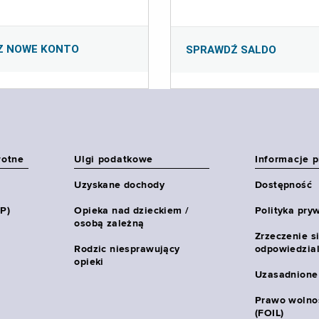
Z NOWE KONTO
SPRAWDŹ SALDO
wotne
Ulgi podatkowe
Informacje 
Uzyskane dochody
Dostępność
HP)
Opieka nad dzieckiem /
Polityka pry
osobą zależną
Zrzeczenie s
Rodzic niesprawujący
odpowiedzial
opieki
Uzasadnione
Prawo wolnoś
(FOIL)