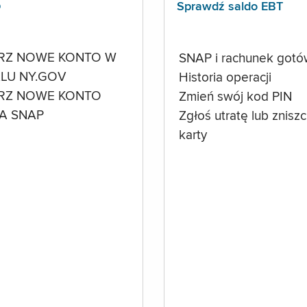
p
Sprawdź saldo EBT
RZ NOWE KONTO W
SNAP i rachunek got
LU NY.GOV
Historia operacji
RZ NOWE KONTO
Zmień swój kod PIN
A SNAP
Zgłoś utratę lub znisz
karty