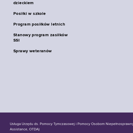
dzieckiem
Posiłki w szkole
Program posiłków letnich
Stanowy program zasiłków
SSI
Sprawy weteranów
Usługa Urzędu ds. Pomocy Tymczasowej i Pomocy Osobom Niepełnosprawnym S
Assistance, OTDA)