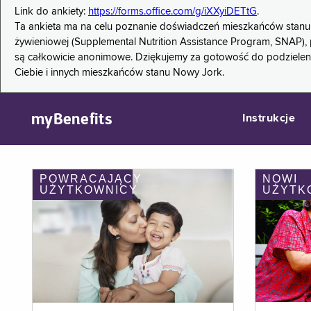
Link do ankiety:
https://forms.office.com/g/iXXyiDETtG
.
Ta ankieta ma na celu poznanie doświadczeń mieszkańców stanu
żywieniowej (Supplemental Nutrition Assistance Program, SNAP), 
są całkowicie anonimowe. Dziękujemy za gotowość do podzieleni
Ciebie i innych mieszkańców stanu Nowy Jork.
myBenefits
Instrukcje
POWRACAJĄCY
NOWI
UŻYTKOWNICY
UŻYTK