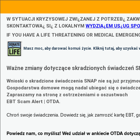
W SYTUACJI KRYZYSOWEJ ZWI¿ZANEJ Z POTRZEB¿ ZAKW
SKONTAKTOWA¿ SI¿ Z LOKALNYM
WYDZIA¿EM US¿UG SP
IF YOU HAVE A LIFE THREATENING OR MEDICAL EMERGENC
Masz moc, aby darować komuś życie. Kliknij tutaj, aby uzyskać 
Ważne zmiany dotyczące skradzionych świadczeń S
Wnioski o skradzione świadczenia SNAP nie są już przyjmo
Gospodarstwa domowe mogą nadal ubiegać się o świadczen
Zapraszamy na stronę z ostrzeżeniami o oszustwach
EBT Scam Alert | OTDA.
Chroń swoje świadczenia. Dowiedz się, jak zamrozić kartę EBT, 
Powiedz nam, co myślisz! Weź udział w ankiecie OTDA dotyczą