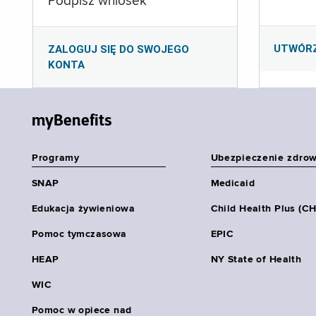
Podpisz wniosek
UTWÓR
ZALOGUJ SIĘ DO SWOJEGO
KONTA
myBenefits
Programy
Ubezpieczenie zdro
SNAP
Medicaid
Edukacja żywieniowa
Child Health Plus (C
Pomoc tymczasowa
EPIC
HEAP
NY State of Health
WIC
Pomoc w opiece nad