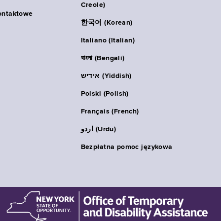
Creole)
ontaktowe
한국어 (Korean)
Italiano (Italian)
বাংলা (Bengali)
אידיש (Yiddish)
Polski (Polish)
Français (French)
اردو (Urdu)
Bezpłatna pomoc językowa