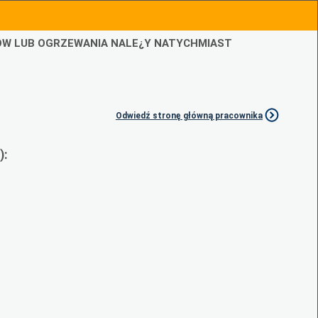
IÓW LUB OGRZEWANIA NALE¿Y NATYCHMIAST
Odwiedź stronę główną pracownika
):