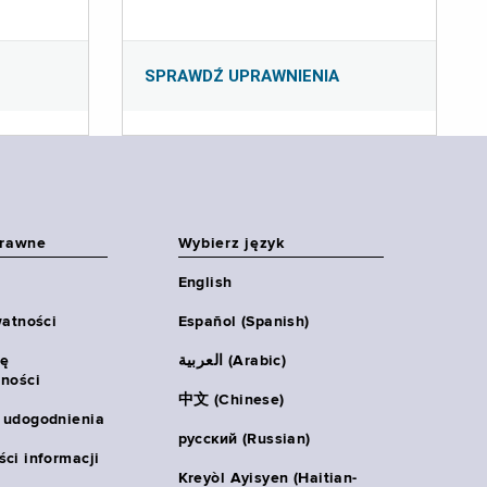
SPRAWDŹ UPRAWNIENIA
prawne
Wybierz język
English
watności
Español (Spanish)
ię
العربية (Arabic)
ności
中文 (Chinese)
 udogodnienia
русский (Russian)
ci informacji
Kreyòl Ayisyen (Haitian-