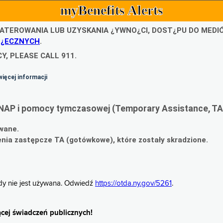
myBenefits Alerts
ATEROWANIA LUB UZYSKANIA ¿YWNO¿CI, DOST¿PU DO MED
O¿ECZNYCH
.
Y, PLEASE CALL 911.
więcej informacji
NAP i pomocy tymczasowej (Temporary Assistance, TA
wane.
ia zastępcze TA (gotówkowe), które zostały skradzione.
gdy nie jest używana. Odwiedź
https://otda.ny.gov/5261
.
cej świadczeń publicznych!