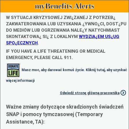
myBenefits Alerts
W SYTUACJI KRYZYSOWEJ ZWI¿ZANEJ Z POTRZEB¿
ZAKWATEROWANIA LUB UZYSKANIA ¿YWNO¿CI, DOST¿PU
DO MEDIÓW LUB OGRZEWANIA NALE¿Y NATYCHMIAST
SKONTAKTOWA¿ SI¿ Z LOKALNYM
WYDZIA¿EM US¿UG
SPO¿ECZNYCH
.
IF YOU HAVE A LIFE THREATENING OR MEDICAL
EMERGENCY, PLEASE CALL 911.
Masz moc, aby darować komuś życie. Kliknij tutaj, aby uzyskać
więcej informacji
Odwiedź stronę główną pracownika
Ważne zmiany dotyczące skradzionych świadczeń
SNAP i pomocy tymczasowej (Temporary
Assistance, TA):