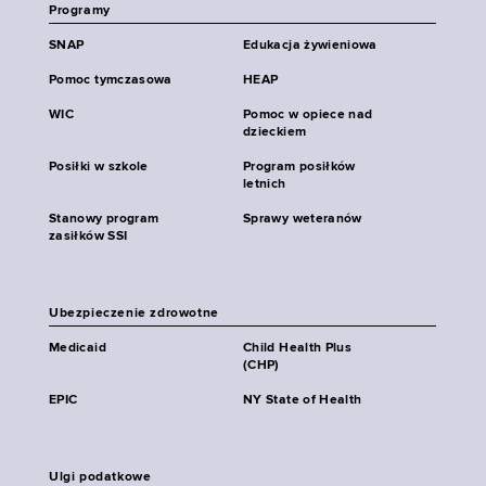
Programy
SNAP
Edukacja żywieniowa
Pomoc tymczasowa
HEAP
WIC
Pomoc w opiece nad
dzieckiem
Posiłki w szkole
Program posiłków
letnich
Stanowy program
Sprawy weteranów
zasiłków SSI
Ubezpieczenie zdrowotne
Medicaid
Child Health Plus
(CHP)
EPIC
NY State of Health
Ulgi podatkowe