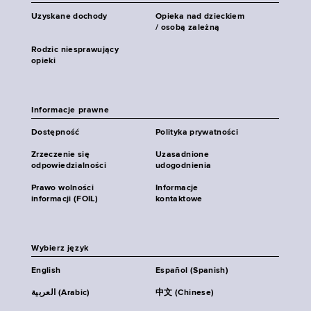
Uzyskane dochody
Opieka nad dzieckiem
/ osobą zależną
Rodzic niesprawujący
opieki
Informacje prawne
Dostępność
Polityka prywatności
Zrzeczenie się
Uzasadnione
odpowiedzialności
udogodnienia
Prawo wolności
Informacje
informacji (FOIL)
kontaktowe
Wybierz język
English
Español (Spanish)
العربية (Arabic)
中文 (Chinese)