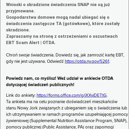
Wnioski o skradzione świadczenia SNAP nie są już
przyjmowane.
Gospodarstwa domowe mogą nadal ubiegać się o
świadczenia zastępcze TA (gotówkowe), które zostały
skradzione.
Zapraszamy na stronę z ostrzeżeniami o oszustwach
EBT Scam Alert | OTDA.
Chroń swoje świadczenia. Dowiedz się, jak zamrozić kartę EBT,
gdy nie jest używana. Odwiedź
https://otda.ny.gov/5261
.
Powiedz nam, co myślisz! Weź udział w ankiecie OTDA
dotyczącej świadczeń publicznych!
Link do ankiety:
https://forms.office.com/g/iXXyiDETtG
.
Ta ankieta ma na celu poznanie doświadczeń mieszkańców
stanu Nowy Jork związanych z ubieganiem się o świadczenia lub
ich utrzymywaniem w ramach programów uzupełniającej pomocy
żywieniowej (Supplemental Nutrition Assistance Program, SNAP),
pomocy publicznej (Public Assistance, PA) oraz zapomogi