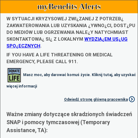
myBenefits Alerts
W SYTUACJI KRYZYSOWEJ ZWI¿ZANEJ Z POTRZEB¿
ZAKWATEROWANIA LUB UZYSKANIA ¿YWNO¿CI, DOST¿PU
DO MEDIÓW LUB OGRZEWANIA NALE¿Y NATYCHMIAST
SKONTAKTOWA¿ SI¿ Z LOKALNYM
WYDZIA¿EM US¿UG
SPO¿ECZNYCH
.
IF YOU HAVE A LIFE THREATENING OR MEDICAL
EMERGENCY, PLEASE CALL 911.
Masz moc, aby darować komuś życie. Kliknij tutaj, aby uzyskać
więcej informacji
Odwiedź stronę główną pracownika
Ważne zmiany dotyczące skradzionych świadczeń
SNAP i pomocy tymczasowej (Temporary
Assistance, TA):