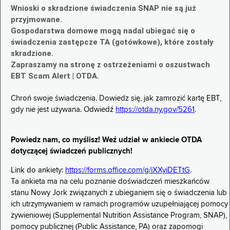
Wnioski o skradzione świadczenia SNAP nie są już
przyjmowane.
Gospodarstwa domowe mogą nadal ubiegać się o
świadczenia zastępcze TA (gotówkowe), które zostały
skradzione.
Zapraszamy na stronę z ostrzeżeniami o oszustwach
EBT Scam Alert | OTDA.
Chroń swoje świadczenia. Dowiedz się, jak zamrozić kartę EBT,
gdy nie jest używana. Odwiedź
https://otda.ny.gov/5261
.
Powiedz nam, co myślisz! Weź udział w ankiecie OTDA
dotyczącej świadczeń publicznych!
Link do ankiety:
https://forms.office.com/g/iXXyiDETtG
.
Ta ankieta ma na celu poznanie doświadczeń mieszkańców
stanu Nowy Jork związanych z ubieganiem się o świadczenia lub
ich utrzymywaniem w ramach programów uzupełniającej pomocy
żywieniowej (Supplemental Nutrition Assistance Program, SNAP),
pomocy publicznej (Public Assistance, PA) oraz zapomogi