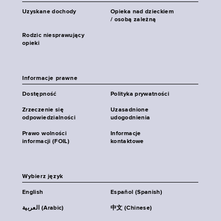
Uzyskane dochody
Opieka nad dzieckiem
/ osobą zależną
Rodzic niesprawujący
opieki
Informacje prawne
Dostępność
Polityka prywatności
Zrzeczenie się
Uzasadnione
odpowiedzialności
udogodnienia
Prawo wolności
Informacje
informacji (FOIL)
kontaktowe
Wybierz język
English
Español (Spanish)
العربية (Arabic)
中文 (Chinese)