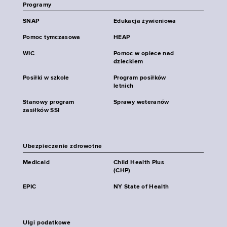
Programy
SNAP
Edukacja żywieniowa
Pomoc tymczasowa
HEAP
WIC
Pomoc w opiece nad
dzieckiem
Posiłki w szkole
Program posiłków
letnich
Stanowy program
Sprawy weteranów
zasiłków SSI
Ubezpieczenie zdrowotne
Medicaid
Child Health Plus
(CHP)
EPIC
NY State of Health
Ulgi podatkowe