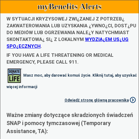
myBenefits Alerts
W SYTUACJI KRYZYSOWEJ ZWI¿ZANEJ Z POTRZEB¿
ZAKWATEROWANIA LUB UZYSKANIA ¿YWNO¿CI, DOST¿PU
DO MEDIÓW LUB OGRZEWANIA NALE¿Y NATYCHMIAST
SKONTAKTOWA¿ SI¿ Z LOKALNYM
WYDZIA¿EM US¿UG
SPO¿ECZNYCH
.
IF YOU HAVE A LIFE THREATENING OR MEDICAL
EMERGENCY, PLEASE CALL 911.
Masz moc, aby darować komuś życie. Kliknij tutaj, aby uzyskać
więcej informacji
Odwiedź stronę główną pracownika
Ważne zmiany dotyczące skradzionych świadczeń
SNAP i pomocy tymczasowej (Temporary
Assistance, TA):