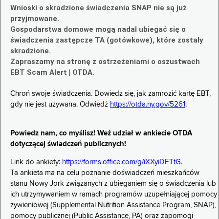
Wnioski o skradzione świadczenia SNAP nie są już
przyjmowane.
Gospodarstwa domowe mogą nadal ubiegać się o
świadczenia zastępcze TA (gotówkowe), które zostały
skradzione.
Zapraszamy na stronę z ostrzeżeniami o oszustwach
EBT Scam Alert | OTDA.
Chroń swoje świadczenia. Dowiedz się, jak zamrozić kartę EBT,
gdy nie jest używana. Odwiedź
https://otda.ny.gov/5261
.
Powiedz nam, co myślisz! Weź udział w ankiecie OTDA
dotyczącej świadczeń publicznych!
Link do ankiety:
https://forms.office.com/g/iXXyiDETtG
.
Ta ankieta ma na celu poznanie doświadczeń mieszkańców
stanu Nowy Jork związanych z ubieganiem się o świadczenia lub
ich utrzymywaniem w ramach programów uzupełniającej pomocy
żywieniowej (Supplemental Nutrition Assistance Program, SNAP),
pomocy publicznej (Public Assistance, PA) oraz zapomogi