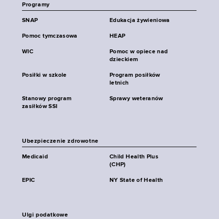
Programy
SNAP
Edukacja żywieniowa
Pomoc tymczasowa
HEAP
WIC
Pomoc w opiece nad
dzieckiem
Posiłki w szkole
Program posiłków
letnich
Stanowy program
Sprawy weteranów
zasiłków SSI
Ubezpieczenie zdrowotne
Medicaid
Child Health Plus
(CHP)
EPIC
NY State of Health
Ulgi podatkowe