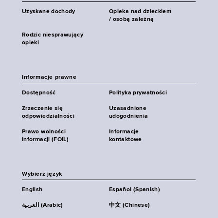
Uzyskane dochody
Opieka nad dzieckiem
/ osobą zależną
Rodzic niesprawujący
opieki
Informacje prawne
Dostępność
Polityka prywatności
Zrzeczenie się
Uzasadnione
odpowiedzialności
udogodnienia
Prawo wolności
Informacje
informacji (FOIL)
kontaktowe
Wybierz język
English
Español (Spanish)
العربية (Arabic)
中文 (Chinese)