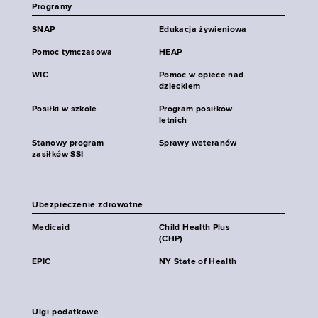
Programy
SNAP
Edukacja żywieniowa
Pomoc tymczasowa
HEAP
WIC
Pomoc w opiece nad
dzieckiem
Posiłki w szkole
Program posiłków
letnich
Stanowy program
Sprawy weteranów
zasiłków SSI
Ubezpieczenie zdrowotne
Medicaid
Child Health Plus
(CHP)
EPIC
NY State of Health
Ulgi podatkowe