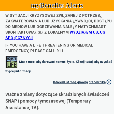
myBenefits Alerts
W SYTUACJI KRYZYSOWEJ ZWI¿ZANEJ Z POTRZEB¿
ZAKWATEROWANIA LUB UZYSKANIA ¿YWNO¿CI, DOST¿PU
DO MEDIÓW LUB OGRZEWANIA NALE¿Y NATYCHMIAST
SKONTAKTOWA¿ SI¿ Z LOKALNYM
WYDZIA¿EM US¿UG
SPO¿ECZNYCH
.
IF YOU HAVE A LIFE THREATENING OR MEDICAL
EMERGENCY, PLEASE CALL 911.
Masz moc, aby darować komuś życie. Kliknij tutaj, aby uzyskać
więcej informacji
Odwiedź stronę główną pracownika
Ważne zmiany dotyczące skradzionych świadczeń
SNAP i pomocy tymczasowej (Temporary
Assistance, TA):