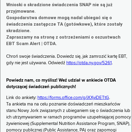
Wnioski o skradzione świadczenia SNAP nie są już
przyjmowane.
Gospodarstwa domowe mogą nadal ubiegać się o
świadczenia zastępcze TA (gotówkowe), które zostały
skradzione.
Zapraszamy na stronę z ostrzeżeniami o oszustwach
EBT Scam Alert | OTDA.
Chroń swoje świadczenia. Dowiedz się, jak zamrozić kartę EBT,
gdy nie jest używana. Odwiedź
https://otda.ny.gov/5261
.
Powiedz nam, co myślisz! Weź udział w ankiecie OTDA
dotyczącej świadczeń publicznych!
Link do ankiety:
https://forms.office.com/g/iXXyiDETtG
.
Ta ankieta ma na celu poznanie doświadczeń mieszkańców
stanu Nowy Jork związanych z ubieganiem się o świadczenia lub
ich utrzymywaniem w ramach programów uzupełniającej pomocy
żywieniowej (Supplemental Nutrition Assistance Program, SNAP),
pomocy publicznej (Public Assistance, PA) oraz zapomogi