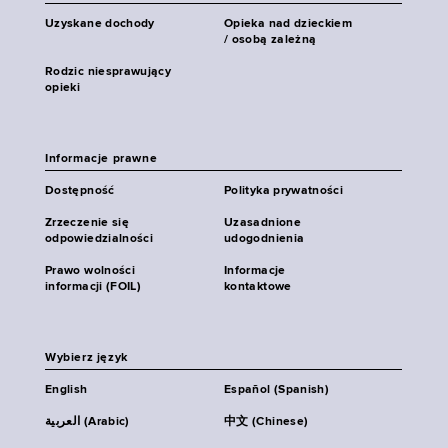
Uzyskane dochody
Opieka nad dzieckiem
/ osobą zależną
Rodzic niesprawujący
opieki
Informacje prawne
Dostępność
Polityka prywatności
Zrzeczenie się
Uzasadnione
odpowiedzialności
udogodnienia
Prawo wolności
Informacje
informacji (FOIL)
kontaktowe
Wybierz język
English
Español (Spanish)
العربية (Arabic)
中文 (Chinese)