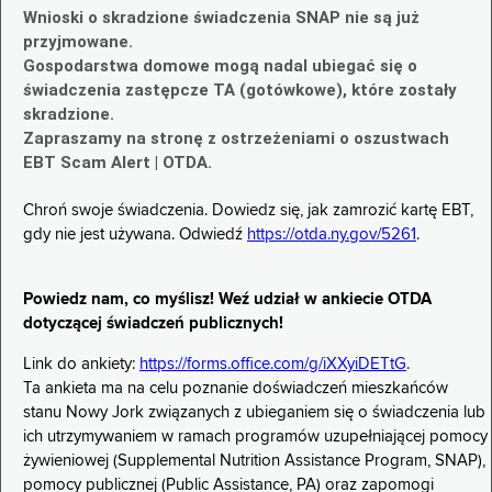
Wnioski o skradzione świadczenia SNAP nie są już
przyjmowane.
Gospodarstwa domowe mogą nadal ubiegać się o
świadczenia zastępcze TA (gotówkowe), które zostały
skradzione.
Zapraszamy na stronę z ostrzeżeniami o oszustwach
EBT Scam Alert | OTDA.
Chroń swoje świadczenia. Dowiedz się, jak zamrozić kartę EBT,
gdy nie jest używana. Odwiedź
https://otda.ny.gov/5261
.
Powiedz nam, co myślisz! Weź udział w ankiecie OTDA
dotyczącej świadczeń publicznych!
Link do ankiety:
https://forms.office.com/g/iXXyiDETtG
.
Ta ankieta ma na celu poznanie doświadczeń mieszkańców
stanu Nowy Jork związanych z ubieganiem się o świadczenia lub
ich utrzymywaniem w ramach programów uzupełniającej pomocy
żywieniowej (Supplemental Nutrition Assistance Program, SNAP),
pomocy publicznej (Public Assistance, PA) oraz zapomogi