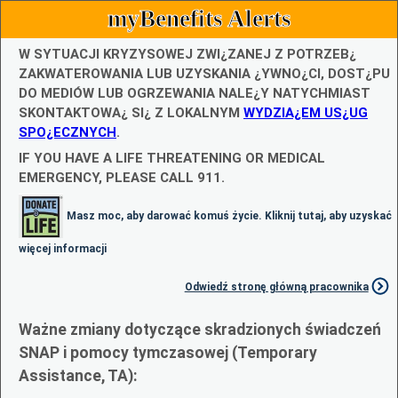
myBenefits Alerts
W SYTUACJI KRYZYSOWEJ ZWI¿ZANEJ Z POTRZEB¿
ZAKWATEROWANIA LUB UZYSKANIA ¿YWNO¿CI, DOST¿PU
DO MEDIÓW LUB OGRZEWANIA NALE¿Y NATYCHMIAST
SKONTAKTOWA¿ SI¿ Z LOKALNYM
WYDZIA¿EM US¿UG
SPO¿ECZNYCH
.
IF YOU HAVE A LIFE THREATENING OR MEDICAL
EMERGENCY, PLEASE CALL 911.
Masz moc, aby darować komuś życie. Kliknij tutaj, aby uzyskać
więcej informacji
Odwiedź stronę główną pracownika
Ważne zmiany dotyczące skradzionych świadczeń
SNAP i pomocy tymczasowej (Temporary
Assistance, TA):