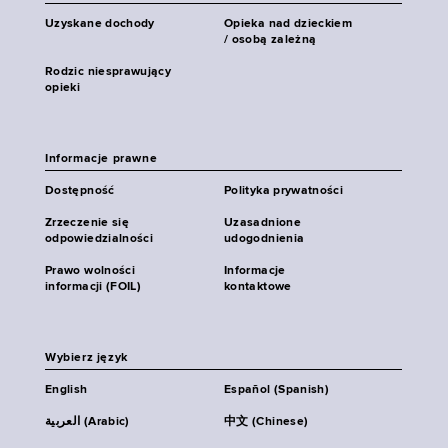
Uzyskane dochody
Opieka nad dzieckiem
/ osobą zależną
Rodzic niesprawujący
opieki
Informacje prawne
Dostępność
Polityka prywatności
Zrzeczenie się
Uzasadnione
odpowiedzialności
udogodnienia
Prawo wolności
Informacje
informacji (FOIL)
kontaktowe
Wybierz język
English
Español (Spanish)
العربية (Arabic)
中文 (Chinese)