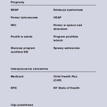
Programy
SNAP
Edukacja żywieniowa
Pomoc tymczasowa
HEAP
WIC
Pomoc w opiece nad
dzieckiem
Posiłki w szkole
Program posiłków
letnich
Stanowy program
Sprawy weteranów
zasiłków SSI
Ubezpieczenie zdrowotne
Medicaid
Child Health Plus
(CHP)
EPIC
NY State of Health
Ulgi podatkowe