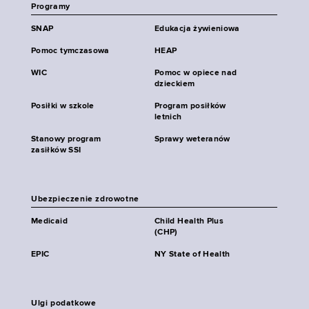
Programy
SNAP
Edukacja żywieniowa
Pomoc tymczasowa
HEAP
WIC
Pomoc w opiece nad
dzieckiem
Posiłki w szkole
Program posiłków
letnich
Stanowy program
Sprawy weteranów
zasiłków SSI
Ubezpieczenie zdrowotne
Medicaid
Child Health Plus
(CHP)
EPIC
NY State of Health
Ulgi podatkowe