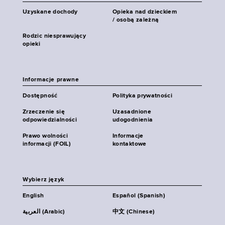
Uzyskane dochody
Opieka nad dzieckiem
/ osobą zależną
Rodzic niesprawujący
opieki
Informacje prawne
Dostępność
Polityka prywatności
Zrzeczenie się
Uzasadnione
odpowiedzialności
udogodnienia
Prawo wolności
Informacje
informacji (FOIL)
kontaktowe
Wybierz język
English
Español (Spanish)
العربية (Arabic)
中文 (Chinese)