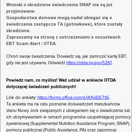
Wnioski o skradzione świadczenia SNAP nie są już
przyjmowane.
Gospodarstwa domowe mogą nadal ubiegać się o
świadczenia zastępcze TA (gotówkowe), które zostały
skradzione.
Zapraszamy na stronę z ostrzeżeniami o oszustwach
EBT Scam Alert | OTDA.
Chroń swoje świadczenia. Dowiedz się, jak zamrozić kartę EBT,
gdy nie jest używana. Odwiedź
https://otda.ny.gov/5261
.
Powiedz nam, co myślisz! Weź udział w ankiecie OTDA
dotyczącej świadczeń publicznych!
Link do ankiety:
https://forms.office.com/g/iXXyiDETtG
.
Ta ankieta ma na celu poznanie doświadczeń mieszkańców
stanu Nowy Jork związanych z ubieganiem się o świadczenia lub
ich utrzymywaniem w ramach programów uzupełniającej pomocy
żywieniowej (Supplemental Nutrition Assistance Program, SNAP),
pomocy publicznej (Public Assistance, PA) oraz zapomogi