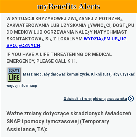
myBenefits Alerts
W SYTUACJI KRYZYSOWEJ ZWI¿ZANEJ Z POTRZEB¿
ZAKWATEROWANIA LUB UZYSKANIA ¿YWNO¿CI, DOST¿PU
DO MEDIÓW LUB OGRZEWANIA NALE¿Y NATYCHMIAST
SKONTAKTOWA¿ SI¿ Z LOKALNYM
WYDZIA¿EM US¿UG
SPO¿ECZNYCH
.
IF YOU HAVE A LIFE THREATENING OR MEDICAL
EMERGENCY, PLEASE CALL 911.
Masz moc, aby darować komuś życie. Kliknij tutaj, aby uzyskać
więcej informacji
Odwiedź stronę główną pracownika
Ważne zmiany dotyczące skradzionych świadczeń
SNAP i pomocy tymczasowej (Temporary
Assistance, TA):