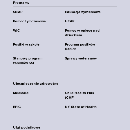
Programy
SNAP
Edukacja żywieniowa
Pomoc tymczasowa
HEAP
WIC
Pomoc w opiece nad
dzieckiem
Posiłki w szkole
Program posiłków
letnich
Stanowy program
Sprawy weteranów
zasiłków SSI
Ubezpieczenie zdrowotne
Medicaid
Child Health Plus
(CHP)
EPIC
NY State of Health
Ulgi podatkowe