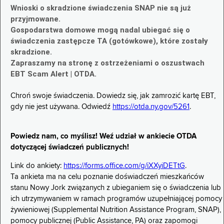
Wnioski o skradzione świadczenia SNAP nie są już
przyjmowane.
Gospodarstwa domowe mogą nadal ubiegać się o
świadczenia zastępcze TA (gotówkowe), które zostały
skradzione.
Zapraszamy na stronę z ostrzeżeniami o oszustwach
EBT Scam Alert | OTDA.
Chroń swoje świadczenia. Dowiedz się, jak zamrozić kartę EBT,
gdy nie jest używana. Odwiedź
https://otda.ny.gov/5261
.
Powiedz nam, co myślisz! Weź udział w ankiecie OTDA
dotyczącej świadczeń publicznych!
Link do ankiety:
https://forms.office.com/g/iXXyiDETtG
.
Ta ankieta ma na celu poznanie doświadczeń mieszkańców
stanu Nowy Jork związanych z ubieganiem się o świadczenia lub
ich utrzymywaniem w ramach programów uzupełniającej pomocy
żywieniowej (Supplemental Nutrition Assistance Program, SNAP),
pomocy publicznej (Public Assistance, PA) oraz zapomogi