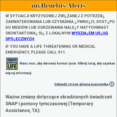
myBenefits Alerts
W SYTUACJI KRYZYSOWEJ ZWI¿ZANEJ Z POTRZEB¿
ZAKWATEROWANIA LUB UZYSKANIA ¿YWNO¿CI, DOST¿PU
DO MEDIÓW LUB OGRZEWANIA NALE¿Y NATYCHMIAST
SKONTAKTOWA¿ SI¿ Z LOKALNYM
WYDZIA¿EM US¿UG
SPO¿ECZNYCH
.
IF YOU HAVE A LIFE THREATENING OR MEDICAL
EMERGENCY, PLEASE CALL 911.
Masz moc, aby darować komuś życie. Kliknij tutaj, aby uzyskać
więcej informacji
Odwiedź stronę główną pracownika
Ważne zmiany dotyczące skradzionych świadczeń
SNAP i pomocy tymczasowej (Temporary
Assistance, TA):