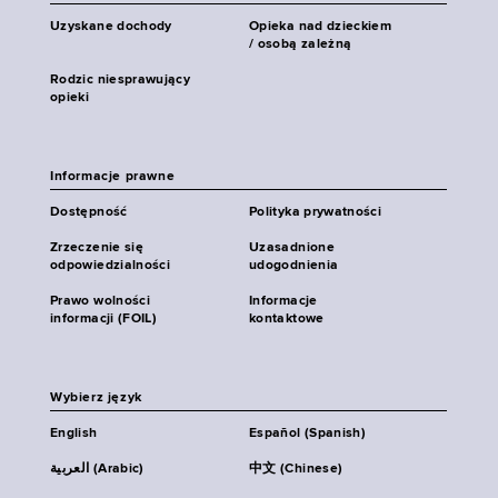
Uzyskane dochody
Opieka nad dzieckiem
/ osobą zależną
Rodzic niesprawujący
opieki
Informacje prawne
Dostępność
Polityka prywatności
Zrzeczenie się
Uzasadnione
odpowiedzialności
udogodnienia
Prawo wolności
Informacje
informacji (FOIL)
kontaktowe
Wybierz język
English
Español (Spanish)
العربية (Arabic)
中文 (Chinese)