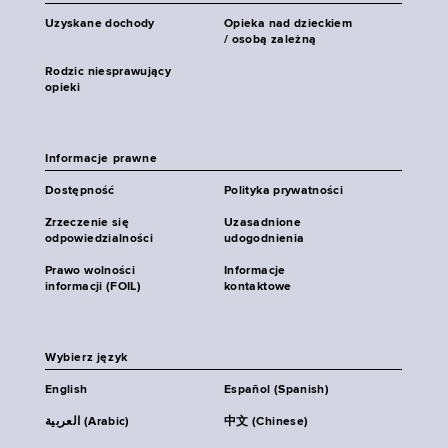
Uzyskane dochody
Opieka nad dzieckiem
/ osobą zależną
Rodzic niesprawujący
opieki
Informacje prawne
Dostępność
Polityka prywatności
Zrzeczenie się
Uzasadnione
odpowiedzialności
udogodnienia
Prawo wolności
Informacje
informacji (FOIL)
kontaktowe
Wybierz język
English
Español (Spanish)
العربية (Arabic)
中文 (Chinese)