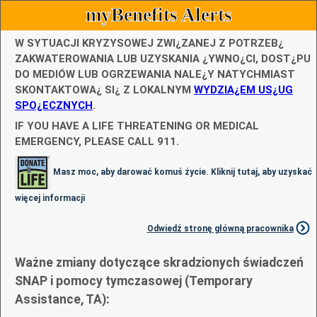
myBenefits Alerts
W SYTUACJI KRYZYSOWEJ ZWI¿ZANEJ Z POTRZEB¿
ZAKWATEROWANIA LUB UZYSKANIA ¿YWNO¿CI, DOST¿PU
DO MEDIÓW LUB OGRZEWANIA NALE¿Y NATYCHMIAST
SKONTAKTOWA¿ SI¿ Z LOKALNYM
WYDZIA¿EM US¿UG
SPO¿ECZNYCH
.
IF YOU HAVE A LIFE THREATENING OR MEDICAL
EMERGENCY, PLEASE CALL 911.
Masz moc, aby darować komuś życie. Kliknij tutaj, aby uzyskać
więcej informacji
Odwiedź stronę główną pracownika
Ważne zmiany dotyczące skradzionych świadczeń
SNAP i pomocy tymczasowej (Temporary
Assistance, TA):