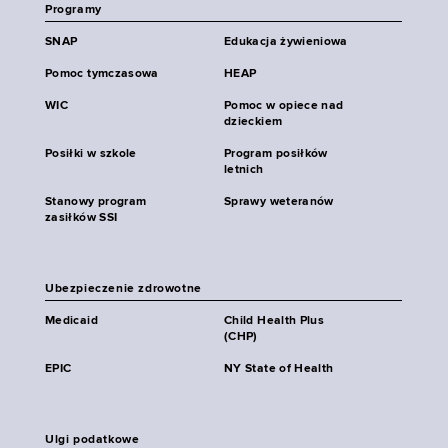
Programy
SNAP
Edukacja żywieniowa
Pomoc tymczasowa
HEAP
WIC
Pomoc w opiece nad
dzieckiem
Posiłki w szkole
Program posiłków
letnich
Stanowy program
Sprawy weteranów
zasiłków SSI
Ubezpieczenie zdrowotne
Medicaid
Child Health Plus
(CHP)
EPIC
NY State of Health
Ulgi podatkowe