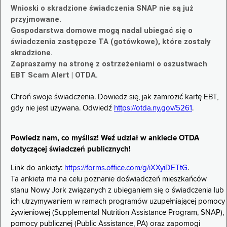
Wnioski o skradzione świadczenia SNAP nie są już
przyjmowane.
Gospodarstwa domowe mogą nadal ubiegać się o
świadczenia zastępcze TA (gotówkowe), które zostały
skradzione.
Zapraszamy na stronę z ostrzeżeniami o oszustwach
EBT Scam Alert | OTDA.
Chroń swoje świadczenia. Dowiedz się, jak zamrozić kartę EBT,
gdy nie jest używana. Odwiedź
https://otda.ny.gov/5261
.
Powiedz nam, co myślisz! Weź udział w ankiecie OTDA
dotyczącej świadczeń publicznych!
Link do ankiety:
https://forms.office.com/g/iXXyiDETtG
.
Ta ankieta ma na celu poznanie doświadczeń mieszkańców
stanu Nowy Jork związanych z ubieganiem się o świadczenia lub
ich utrzymywaniem w ramach programów uzupełniającej pomocy
żywieniowej (Supplemental Nutrition Assistance Program, SNAP),
pomocy publicznej (Public Assistance, PA) oraz zapomogi