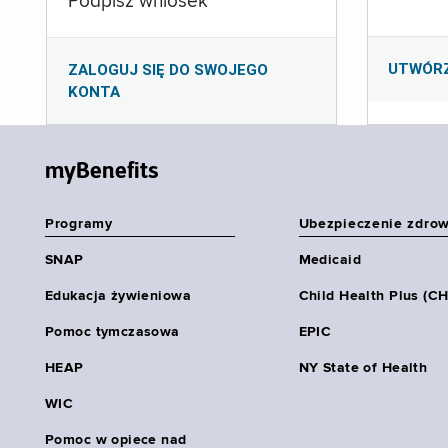
Podpisz wniosek
UTWÓR
ZALOGUJ SIĘ DO SWOJEGO
KONTA
myBenefits
Programy
Ubezpieczenie zdro
SNAP
Medicaid
Edukacja żywieniowa
Child Health Plus (C
Pomoc tymczasowa
EPIC
HEAP
NY State of Health
WIC
Pomoc w opiece nad