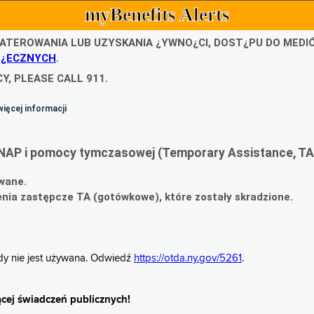
myBenefits Alerts
ATEROWANIA LUB UZYSKANIA ¿YWNO¿CI, DOST¿PU DO MED
O¿ECZNYCH
.
Y, PLEASE CALL 911.
więcej informacji
NAP i pomocy tymczasowej (Temporary Assistance, TA
wane.
ia zastępcze TA (gotówkowe), które zostały skradzione.
gdy nie jest używana. Odwiedź
https://otda.ny.gov/5261
.
cej świadczeń publicznych!