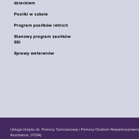
dzieckiem
Posiłki w szkole
Program posiłków letnich
Stanowy program zasiłków
SSI
Sprawy weteranów
Usługa Urzędu ds. Pomocy Tymczasowej i Pomocy Osobom Niepełnosprawnym S
Assistance, OTDA)