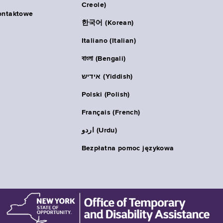
Creole)
ontaktowe
한국어 (Korean)
Italiano (Italian)
বাংলা (Bengali)
אידיש (Yiddish)
Polski (Polish)
Français (French)
اردو (Urdu)
Bezpłatna pomoc językowa