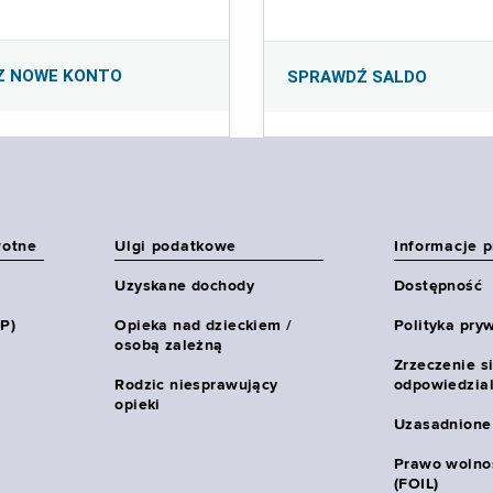
Z NOWE KONTO
SPRAWDŹ SALDO
wotne
Ulgi podatkowe
Informacje 
Uzyskane dochody
Dostępność
HP)
Opieka nad dzieckiem /
Polityka pry
osobą zależną
Zrzeczenie s
Rodzic niesprawujący
odpowiedzial
opieki
Uzasadnione
Prawo wolnoś
(FOIL)