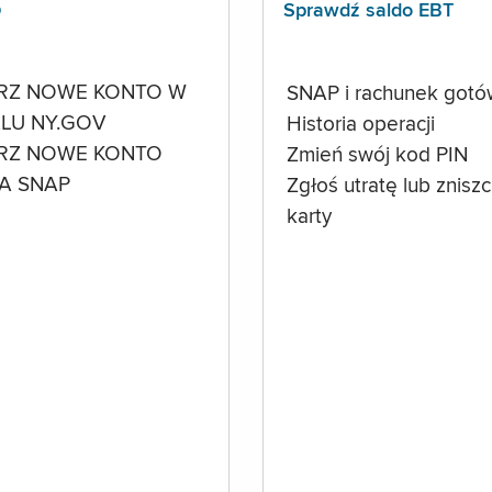
p
Sprawdź saldo EBT
RZ NOWE KONTO W
SNAP i rachunek got
LU NY.GOV
Historia operacji
RZ NOWE KONTO
Zmień swój kod PIN
A SNAP
Zgłoś utratę lub znisz
karty