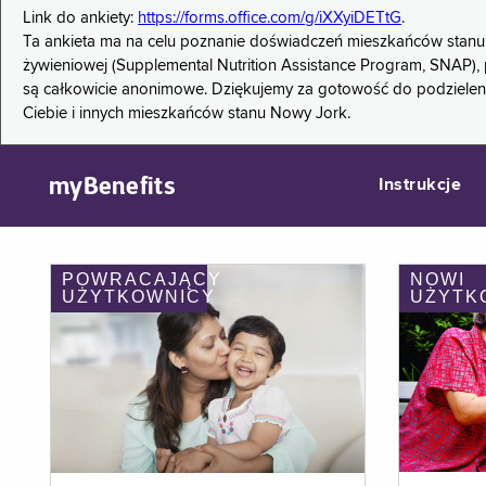
Link do ankiety:
https://forms.office.com/g/iXXyiDETtG
.
Ta ankieta ma na celu poznanie doświadczeń mieszkańców stanu
żywieniowej (Supplemental Nutrition Assistance Program, SNAP), 
są całkowicie anonimowe. Dziękujemy za gotowość do podzieleni
Ciebie i innych mieszkańców stanu Nowy Jork.
myBenefits
Instrukcje
POWRACAJĄCY
NOWI
UŻYTKOWNICY
UŻYTK