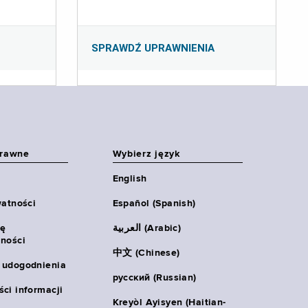
SPRAWDŹ UPRAWNIENIA
prawne
Wybierz język
English
watności
Español (Spanish)
ię
العربية (Arabic)
ności
中文 (Chinese)
 udogodnienia
русский (Russian)
ci informacji
Kreyòl Ayisyen (Haitian-