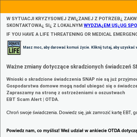
W SYTUACJI KRYZYSOWEJ ZWI¿ZANEJ Z POTRZEB¿ ZAKW
SKONTAKTOWA¿ SI¿ Z LOKALNYM
WYDZIA¿EM US¿UG SP
IF YOU HAVE A LIFE THREATENING OR MEDICAL EMERGENC
Masz moc, aby darować komuś życie. Kliknij tutaj, aby uzyskać 
Ważne zmiany dotyczące skradzionych świadczeń S
Wnioski o skradzione świadczenia SNAP nie są już przyjmo
Gospodarstwa domowe mogą nadal ubiegać się o świadczen
Zapraszamy na stronę z ostrzeżeniami o oszustwach
EBT Scam Alert | OTDA.
Chroń swoje świadczenia. Dowiedz się, jak zamrozić kartę EBT, 
Powiedz nam, co myślisz! Weź udział w ankiecie OTDA dotyczą