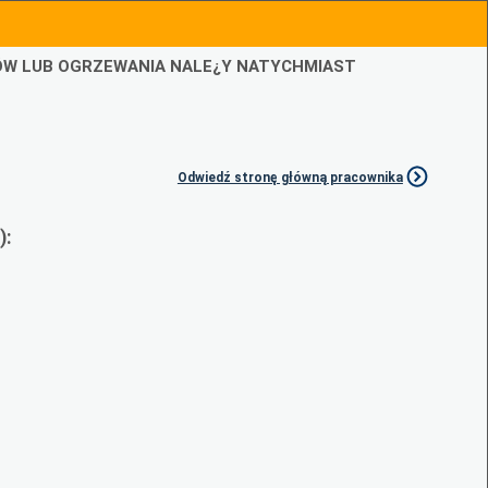
IÓW LUB OGRZEWANIA NALE¿Y NATYCHMIAST
Odwiedź stronę główną pracownika
):