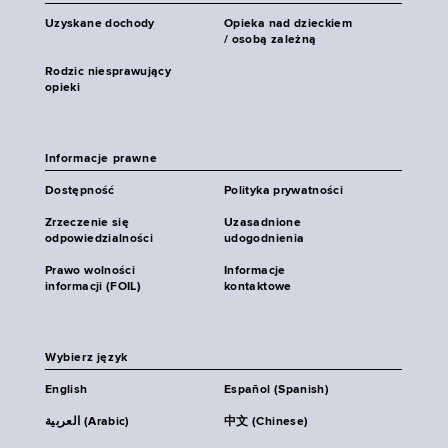
Uzyskane dochody
Opieka nad dzieckiem
/ osobą zależną
Rodzic niesprawujący
opieki
Informacje prawne
Dostępność
Polityka prywatności
Zrzeczenie się
Uzasadnione
odpowiedzialności
udogodnienia
Prawo wolności
Informacje
informacji (FOIL)
kontaktowe
Wybierz język
English
Español (Spanish)
العربية (Arabic)
中文 (Chinese)