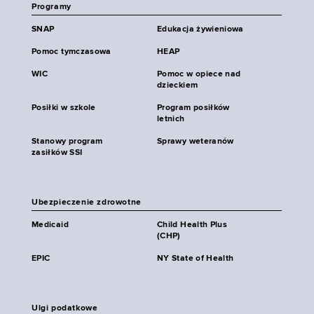
Programy
SNAP
Edukacja żywieniowa
Pomoc tymczasowa
HEAP
WIC
Pomoc w opiece nad
dzieckiem
Posiłki w szkole
Program posiłków
letnich
Stanowy program
Sprawy weteranów
zasiłków SSI
Ubezpieczenie zdrowotne
Medicaid
Child Health Plus
(CHP)
EPIC
NY State of Health
Ulgi podatkowe