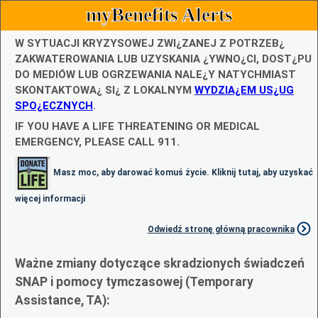
myBenefits Alerts
W SYTUACJI KRYZYSOWEJ ZWI¿ZANEJ Z POTRZEB¿
ZAKWATEROWANIA LUB UZYSKANIA ¿YWNO¿CI, DOST¿PU
DO MEDIÓW LUB OGRZEWANIA NALE¿Y NATYCHMIAST
SKONTAKTOWA¿ SI¿ Z LOKALNYM
WYDZIA¿EM US¿UG
SPO¿ECZNYCH
.
IF YOU HAVE A LIFE THREATENING OR MEDICAL
EMERGENCY, PLEASE CALL 911.
Masz moc, aby darować komuś życie. Kliknij tutaj, aby uzyskać
więcej informacji
Odwiedź stronę główną pracownika
Ważne zmiany dotyczące skradzionych świadczeń
SNAP i pomocy tymczasowej (Temporary
Assistance, TA):