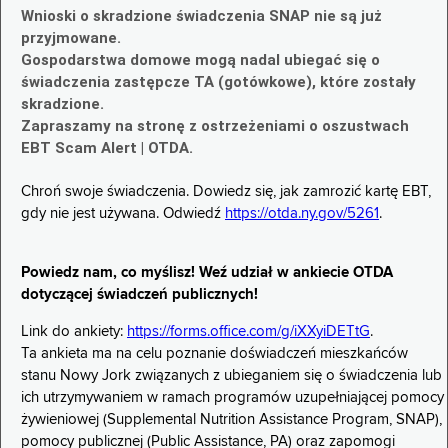
Wnioski o skradzione świadczenia SNAP nie są już
przyjmowane.
Gospodarstwa domowe mogą nadal ubiegać się o
świadczenia zastępcze TA (gotówkowe), które zostały
skradzione.
Zapraszamy na stronę z ostrzeżeniami o oszustwach
EBT Scam Alert | OTDA.
Chroń swoje świadczenia. Dowiedz się, jak zamrozić kartę EBT,
gdy nie jest używana. Odwiedź
https://otda.ny.gov/5261
.
Powiedz nam, co myślisz! Weź udział w ankiecie OTDA
dotyczącej świadczeń publicznych!
Link do ankiety:
https://forms.office.com/g/iXXyiDETtG
.
Ta ankieta ma na celu poznanie doświadczeń mieszkańców
stanu Nowy Jork związanych z ubieganiem się o świadczenia lub
ich utrzymywaniem w ramach programów uzupełniającej pomocy
żywieniowej (Supplemental Nutrition Assistance Program, SNAP),
pomocy publicznej (Public Assistance, PA) oraz zapomogi