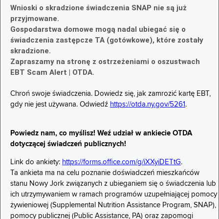
Wnioski o skradzione świadczenia SNAP nie są już
przyjmowane.
Gospodarstwa domowe mogą nadal ubiegać się o
świadczenia zastępcze TA (gotówkowe), które zostały
skradzione.
Zapraszamy na stronę z ostrzeżeniami o oszustwach
EBT Scam Alert | OTDA.
Chroń swoje świadczenia. Dowiedz się, jak zamrozić kartę EBT,
gdy nie jest używana. Odwiedź
https://otda.ny.gov/5261
.
Powiedz nam, co myślisz! Weź udział w ankiecie OTDA
dotyczącej świadczeń publicznych!
Link do ankiety:
https://forms.office.com/g/iXXyiDETtG
.
Ta ankieta ma na celu poznanie doświadczeń mieszkańców
stanu Nowy Jork związanych z ubieganiem się o świadczenia lub
ich utrzymywaniem w ramach programów uzupełniającej pomocy
żywieniowej (Supplemental Nutrition Assistance Program, SNAP),
pomocy publicznej (Public Assistance, PA) oraz zapomogi