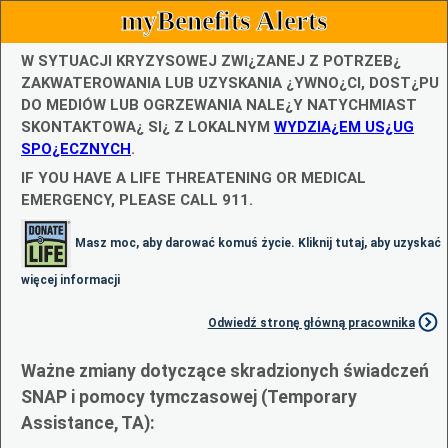
myBenefits Alerts
W SYTUACJI KRYZYSOWEJ ZWI¿ZANEJ Z POTRZEB¿
ZAKWATEROWANIA LUB UZYSKANIA ¿YWNO¿CI, DOST¿PU
DO MEDIÓW LUB OGRZEWANIA NALE¿Y NATYCHMIAST
SKONTAKTOWA¿ SI¿ Z LOKALNYM
WYDZIA¿EM US¿UG
SPO¿ECZNYCH
.
IF YOU HAVE A LIFE THREATENING OR MEDICAL
EMERGENCY, PLEASE CALL 911.
Masz moc, aby darować komuś życie. Kliknij tutaj, aby uzyskać
więcej informacji
Odwiedź stronę główną pracownika
Ważne zmiany dotyczące skradzionych świadczeń
SNAP i pomocy tymczasowej (Temporary
Assistance, TA):