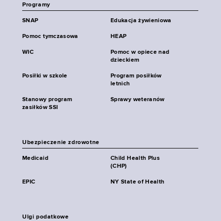
Programy
SNAP
Edukacja żywieniowa
Pomoc tymczasowa
HEAP
WIC
Pomoc w opiece nad
dzieckiem
Posiłki w szkole
Program posiłków
letnich
Stanowy program
Sprawy weteranów
zasiłków SSI
Ubezpieczenie zdrowotne
Medicaid
Child Health Plus
(CHP)
EPIC
NY State of Health
Ulgi podatkowe