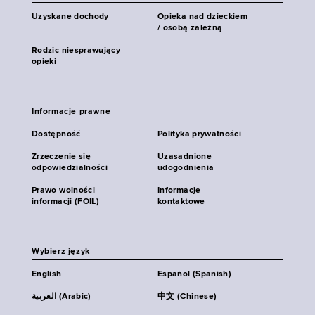
Uzyskane dochody
Opieka nad dzieckiem
/ osobą zależną
Rodzic niesprawujący
opieki
Informacje prawne
Dostępność
Polityka prywatności
Zrzeczenie się
Uzasadnione
odpowiedzialności
udogodnienia
Prawo wolności
Informacje
informacji (FOIL)
kontaktowe
Wybierz język
English
Español (Spanish)
العربية (Arabic)
中文 (Chinese)