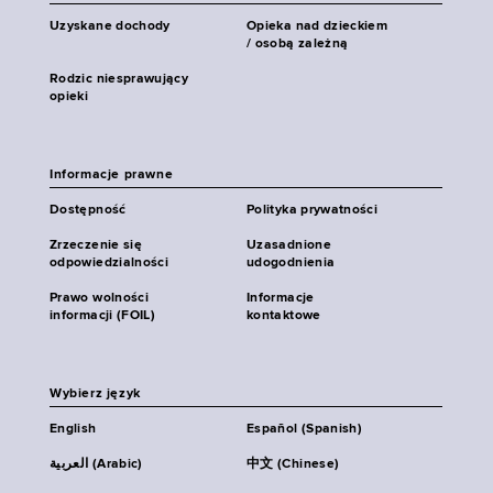
Uzyskane dochody
Opieka nad dzieckiem
/ osobą zależną
Rodzic niesprawujący
opieki
Informacje prawne
Dostępność
Polityka prywatności
Zrzeczenie się
Uzasadnione
odpowiedzialności
udogodnienia
Prawo wolności
Informacje
informacji (FOIL)
kontaktowe
Wybierz język
English
Español (Spanish)
العربية (Arabic)
中文 (Chinese)