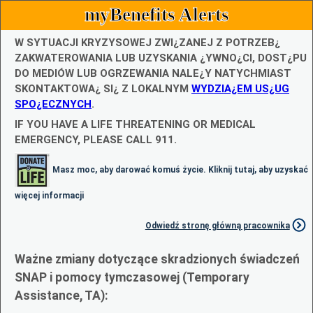
myBenefits Alerts
W SYTUACJI KRYZYSOWEJ ZWI¿ZANEJ Z POTRZEB¿
ZAKWATEROWANIA LUB UZYSKANIA ¿YWNO¿CI, DOST¿PU
DO MEDIÓW LUB OGRZEWANIA NALE¿Y NATYCHMIAST
SKONTAKTOWA¿ SI¿ Z LOKALNYM
WYDZIA¿EM US¿UG
SPO¿ECZNYCH
.
IF YOU HAVE A LIFE THREATENING OR MEDICAL
EMERGENCY, PLEASE CALL 911.
Masz moc, aby darować komuś życie. Kliknij tutaj, aby uzyskać
więcej informacji
Odwiedź stronę główną pracownika
Ważne zmiany dotyczące skradzionych świadczeń
SNAP i pomocy tymczasowej (Temporary
Assistance, TA):