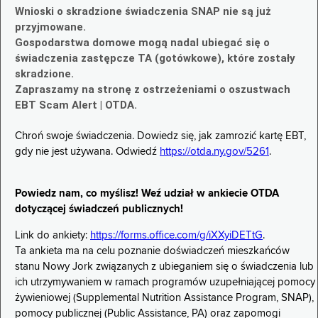
Wnioski o skradzione świadczenia SNAP nie są już
przyjmowane.
Gospodarstwa domowe mogą nadal ubiegać się o
świadczenia zastępcze TA (gotówkowe), które zostały
skradzione.
Zapraszamy na stronę z ostrzeżeniami o oszustwach
EBT Scam Alert | OTDA.
Chroń swoje świadczenia. Dowiedz się, jak zamrozić kartę EBT,
gdy nie jest używana. Odwiedź
https://otda.ny.gov/5261
.
Powiedz nam, co myślisz! Weź udział w ankiecie OTDA
dotyczącej świadczeń publicznych!
Link do ankiety:
https://forms.office.com/g/iXXyiDETtG
.
Ta ankieta ma na celu poznanie doświadczeń mieszkańców
stanu Nowy Jork związanych z ubieganiem się o świadczenia lub
ich utrzymywaniem w ramach programów uzupełniającej pomocy
żywieniowej (Supplemental Nutrition Assistance Program, SNAP),
pomocy publicznej (Public Assistance, PA) oraz zapomogi