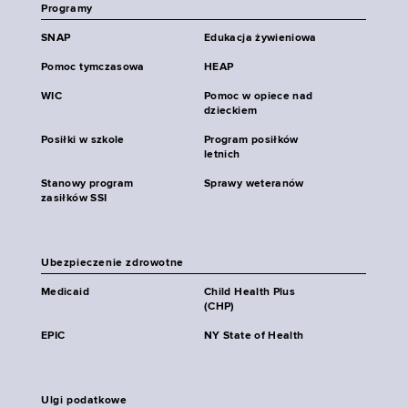
Programy
SNAP
Edukacja żywieniowa
Pomoc tymczasowa
HEAP
WIC
Pomoc w opiece nad
dzieckiem
Posiłki w szkole
Program posiłków
letnich
Stanowy program
Sprawy weteranów
zasiłków SSI
Ubezpieczenie zdrowotne
Medicaid
Child Health Plus
(CHP)
EPIC
NY State of Health
Ulgi podatkowe