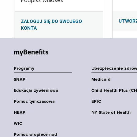
Podpisz wniosek
UTWÓR
ZALOGUJ SIĘ DO SWOJEGO
KONTA
myBenefits
Programy
Ubezpieczenie zdro
SNAP
Medicaid
Edukacja żywieniowa
Child Health Plus (C
Pomoc tymczasowa
EPIC
HEAP
NY State of Health
WIC
Pomoc w opiece nad