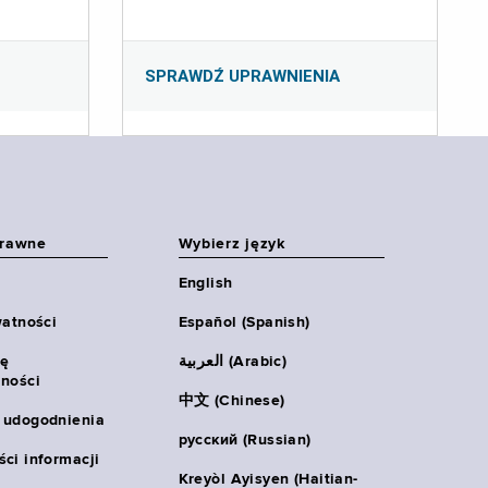
SPRAWDŹ UPRAWNIENIA
prawne
Wybierz język
English
watności
Español (Spanish)
ię
العربية (Arabic)
ności
中文 (Chinese)
 udogodnienia
русский (Russian)
ci informacji
Kreyòl Ayisyen (Haitian-