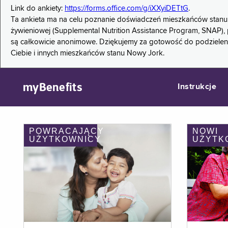
Link do ankiety:
https://forms.office.com/g/iXXyiDETtG
.
Ta ankieta ma na celu poznanie doświadczeń mieszkańców stanu
żywieniowej (Supplemental Nutrition Assistance Program, SNAP), 
są całkowicie anonimowe. Dziękujemy za gotowość do podzieleni
Ciebie i innych mieszkańców stanu Nowy Jork.
myBenefits
Instrukcje
POWRACAJĄCY
NOWI
UŻYTKOWNICY
UŻYTK