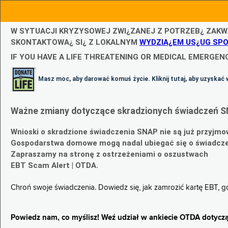
W SYTUACJI KRYZYSOWEJ ZWI¿ZANEJ Z POTRZEB¿ ZAKW
SKONTAKTOWA¿ SI¿ Z LOKALNYM
WYDZIA¿EM US¿UG SP
IF YOU HAVE A LIFE THREATENING OR MEDICAL EMERGENC
Masz moc, aby darować komuś życie. Kliknij tutaj, aby uzyskać 
Ważne zmiany dotyczące skradzionych świadczeń S
Wnioski o skradzione świadczenia SNAP nie są już przyjmo
Gospodarstwa domowe mogą nadal ubiegać się o świadczen
Zapraszamy na stronę z ostrzeżeniami o oszustwach
EBT Scam Alert | OTDA.
Chroń swoje świadczenia. Dowiedz się, jak zamrozić kartę EBT, 
Powiedz nam, co myślisz! Weź udział w ankiecie OTDA dotyczą