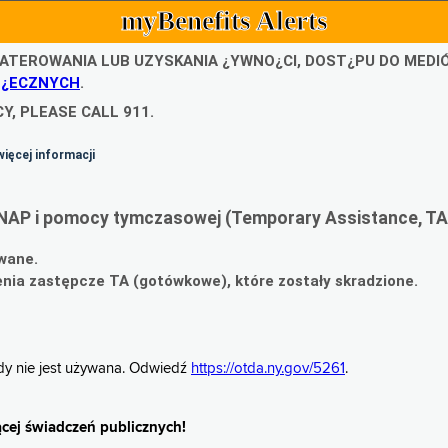
myBenefits Alerts
ATEROWANIA LUB UZYSKANIA ¿YWNO¿CI, DOST¿PU DO MED
O¿ECZNYCH
.
Y, PLEASE CALL 911.
więcej informacji
NAP i pomocy tymczasowej (Temporary Assistance, TA
wane.
ia zastępcze TA (gotówkowe), które zostały skradzione.
gdy nie jest używana. Odwiedź
https://otda.ny.gov/5261
.
cej świadczeń publicznych!