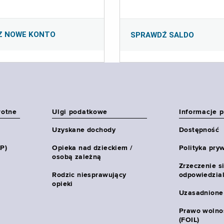
Z NOWE KONTO
SPRAWDŹ SALDO
wotne
Ulgi podatkowe
Informacje 
Uzyskane dochody
Dostępność
HP)
Opieka nad dzieckiem /
Polityka pry
osobą zależną
Zrzeczenie s
Rodzic niesprawujący
odpowiedzial
opieki
Uzasadnione
Prawo wolnoś
(FOIL)