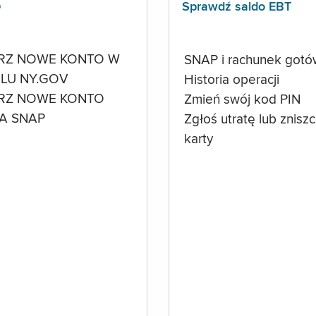
p
Sprawdź saldo EBT
RZ NOWE KONTO W
SNAP i rachunek got
LU NY.GOV
Historia operacji
RZ NOWE KONTO
Zmień swój kod PIN
A SNAP
Zgłoś utratę lub znisz
karty