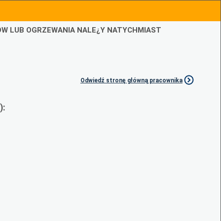
IÓW LUB OGRZEWANIA NALE¿Y NATYCHMIAST
Odwiedź stronę główną pracownika
):