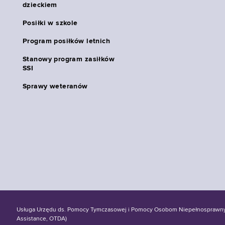
dzieckiem
Posiłki w szkole
Program posiłków letnich
Stanowy program zasiłków
SSI
Sprawy weteranów
Usługa Urzędu ds. Pomocy Tymczasowej i Pomocy Osobom Niepełnosprawnym S
Assistance, OTDA)