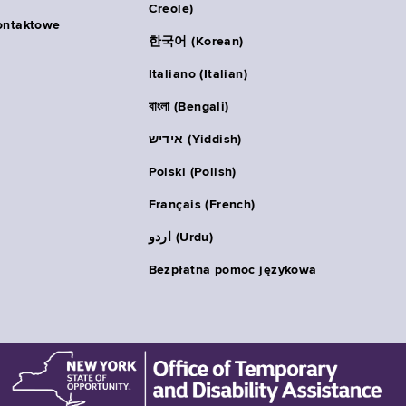
Creole)
ontaktowe
한국어 (Korean)
Italiano (Italian)
বাংলা (Bengali)
אידיש (Yiddish)
Polski (Polish)
Français (French)
اردو (Urdu)
Bezpłatna pomoc językowa